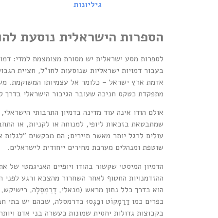
גיליונות
הספרות הישראלית נוסעת להוד
לספרות מסע ישראלית יש מסורת מצומצמת למדי: דמויו
בעבור דמויות ישראליות שנוסעות לחו"ל, חציית הגבו
אדמת ארץ ישראל – כלומר אל עצמיותו המשוקמת. מש
מתפקדת כטקס חניכה שעובר הגיבור הישראלי בדרך למ
אולם הודו אינה עוד מדינה בדמיון התרבותי הישראלי
שמתבטאת בזכאות ליופי, למנוחה או לקניות, או התחבר
עולים לרגל יותר מאשר תיירים; הם מבקשים "לגלות 
שוטפת ומנהלים מערכת מחירים ייחודית לישראלים.
הדמיון המיסטי שקשור בהודו ויופיים האניגמטי של א
ההזדמנויות החטוף לאחר השחרור מהצבא ורגע לפני הל
הוא בדרך כלל נתון מראש (מנאלי, דָרַמְסָלָה, רישיק
כפרים כמו דַרַמְקוֹט ובַּגְסוּ בדרמסלה, שבהם יש בת
בקבוצות גדולות יחסית שמונות כעשרה בני אדם ויותר