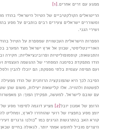
ממגע עם זרים אחרים.
[1]
הריטואלים הקולקטיביים של הטיול הישראלי בהודו מהו
ומשוררים ישראלים צעירים רבים כותבים על מסע בהודו
ושירי הגני.
הספרות הישראלית העכשווית שמספרת על הטיול בהודו
והתנשאות; קוסמופוליטיות ופרובינציאליות; חקירה ו
הודו מתפקדת כסימנה המסחרי של ההגשמה העצמית ושל
ועם תפיסה עצמית בלתי מספקת; הם יוכלו להבין ולסל
הסיבה לכך היא שהפונקציה הרוחנית של הודו מפעילה 
לפשטות ולהוויה. אלו קלישאות יעילות, משום שהן שט
עם שובם לישראל. למעשה, תפקידן הפוך: הן מאפשרות
הרומן של אמנון יובל
[2]
מציע דוגמה לסיפור מסע של הי
יומן מסע בחפציו של רועי שהוחזרו לארץ, ומחליט ל
קורא האב בהתרגשות הגיגים כמו "כולנו גרגרים זעיר
היצרים מוביל לחופש אמתי יותר. לגאולה בחיים שכאן