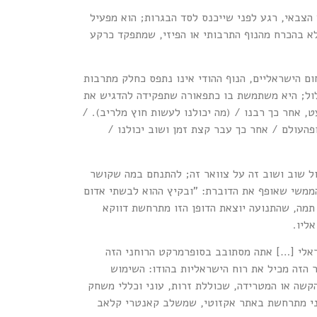
צבאי, רגע לפני שייכנס לסד הבגרות; הוא מפעיל
 לא בהכרח מהנוף התרבותי או הפיזי, שמתפקד כרקע
ם הישראליים, הנוף ההודי אינו נתפס כחלק מתרבות
חלול; היא משתמשת בו כתפאורה שתפקידה להדגיש את
ט, אחר כך רבנו / (מה יכולנו לעשות חוץ מלריב). /
העולם / אחר כך עבר קצת זמן ושוב יכולנו /
ל שוב ושוב זה על צוואר זה; להתנחם במה שקושר
ממשי שאופף את הדוברת: "ובקיץ ההוא לבשתי אדום
 תמה, שהתנועה יוצאת הדופן הזו מתרחשת דווקא
ליו.
ראלי […] אתה מסתובב בסופרמרקט הרוחני הזה
הזה מכיל את רוח הישראליות בהודו: השימוש
קשה או המטרידה, שכוללת זרות, עוני וכללי משחק
הגני מתרחשת באתר אקזוטי, שמשלב קאנטרי קלאב