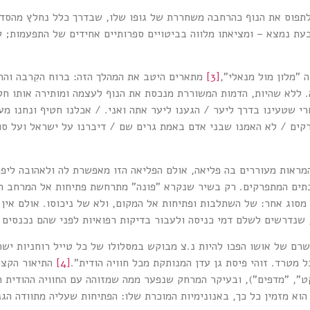
לתפוס את הנוף כהרחבה משחררת של גופו שלו, שבדרך כלל נחלץ מהסד ה
וכעת נמצא – ומציאתו מלווה בביטויים ספרותיים אחידים של התפעמות;
לון מול מנאלי",
[3]
מתארים היטב את המהלך הזה: ברוח הקִרבה והחו
ה. ללא שהיות, הדמות המשוררת מנכסת את הנוף לעצמה ומותירה אותו 
י שטעינו בדרך ליער / הגענו ליער אתה ואני. / אכלנו חטיף ונחנו מע
ים / לא האמנו שבני אדם באמת גרים שם / דיברנו על ישראל ועל סופ
ראות מעוררים בה פליאה, אולם הפליאה הזו מאפשרת לה ולאהובה ליפו
בתים המתפרקים. רק בשיר שנקרא "פונה" מתרחשת פתיחות אל המרחב ה
 מסוג אחר: של השתלבות ופתיחות אל המקום, ולא של ניכוסו. אולם אין
נדרשים לשלם דמי כניסה ולעבור בדיקות רפואיות לפני שהם נכנסים א
שרם של אושו הפכו להיות נ.צ מבוקש במסלולו של כל טייל רוחניות יש
מטרד. זוהי פיסת גן עדן המנותקת מכל חוויה הודית".
[4]
התיאור הקצר 
", "מדפים"), ובעיקר המרחק שנפער ממה שמזוהה עם החוויה ההודית ה
הוא מזמין כל כך, באנונימיות המוכרת שלו: הפתיחות שעליה מתוודה 