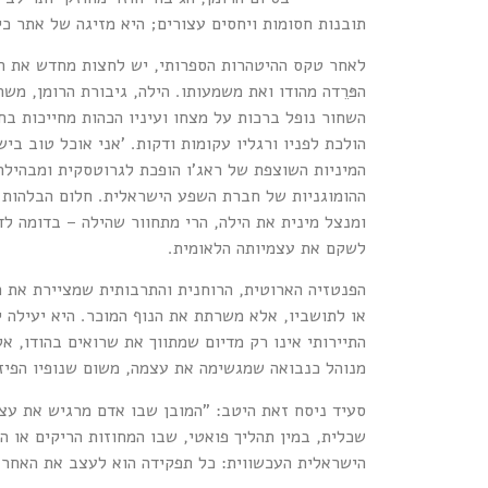
תובנות חסומות ויחסים עצורים; היא מזיגה של אתר כ
לאחר טקס ההיטהרות הספרותי, יש לחצות מחדש את הגב
הפּרֵדה מהודו ואת משמעותו. הילה, גיבורת הרומן, מ
השחור נופל ברכות על מצחו ועיניו הכהות מחייכות ב
הולכת לפניו ורגליו עקומות ודקות. 'אני אוכל טוב בי
המיניות השוצפת של ראג'ו הופכת לגרוטסקית ומבהיל
ההומוגניות של חברת השפע הישראלית. חלום הבלהות ה
ומנצל מינית את הילה, הרי מתחוור שהילה – בדומה לד
לשקם את עצמיותה הלאומית.
הפנטזיה הארוטית, הרוחנית והתרבותית שמציירת את ה
או לתושביו, אלא משרתת את הנוף המוכר. היא יעילה י
התיירותי אינו רק מדיום שמתווך את שרואים בהודו, א
מנוהל כנבואה שמגשימה את עצמה, משום שנופיו הפיזי
סעיד ניסח זאת היטב: "המובן שבו אדם מרגיש את עצ
שכלית, במין תהליך פואטי, שבו המחוזות הריקים או 
הישראלית העכשווית: כל תפקידה הוא לעצב את האחר ה