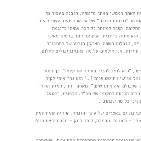
האתר הממשי באתר מדומיין, הנבנה בעבור מי
ושג "נוכחות חוזרת" של אדוארד סעיד עשוי להיות
החליפה, הפכה למיותר כל דבר אמיתי כדוגמת
 הוא חוויה בדיונית, הנטועה יותר בדמיון מאשר
יים, מגבלות השפה, הארגון הגרוע של התחבורה
יירות. אנו חולמים על מה שאנחנו יכולים לחלום,
ר, "הוא לומד להכיר בעיקר את עצמו". כך מתאר
מל אנושי מחוטט פנים […] הוא גרר אותי לקיר
לכולם היה אותו טעם". מאוחר יותר, המזון ההודי
 בבית הכנסת המקומי של חב"ד. מבפנים, "הטאג'
שינו כל מה שכתוב".
ת גם באתרים של עוני והזנחה. החוויה התיירותית
כר – החומוס והבמבה, ליתר דיוק – מבהירה את הנוף
יא קונבנציה ספרותית שמתפקדת כסם אמת, שמשחרר