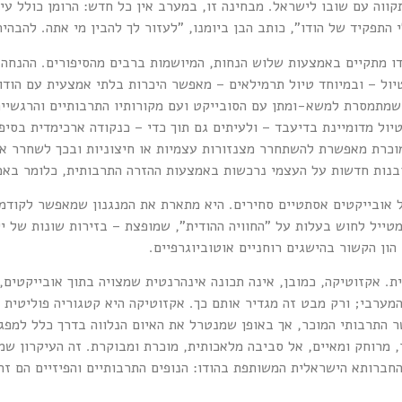
ווה עם שובו לישראל. מבחינה זו, במערב אין כל חדש: הרומן כולל עי
תפקיד של הודו", כותב הבן ביומנו, "לעזור לך להבין מי אתה. להבהיר
ו מתקיים באמצעות שלוש הנחות, המיושמות ברבים מהסיפורים. ההנחה 
יול – ובמיוחד טיול תרמילאים – מאפשר היכרות בלתי אמצעית עם הודו
שמתמסרת למשא-ומתן עם הסובייקט ועם מקורותיו התרבותיים והרגשיים
הטיול מדומיינת בדיעבד – ולעיתים גם תוך כדי – כנקודה ארכימדית בסי
וכרת מאפשרת להשתחרר מצנזורות עצמיות או חיצוניות ובכך לשחרר את 
 תובנות חדשות על העצמי נרכשות באמצעות ההזרה התרבותית, כלומר בא
ל אובייקטים אסתטיים סחירים. היא מתארת את המנגנון שמאפשר לקוד
טייל לחוש בעלות על "החוויה ההודית", שמופצת – בזירות שונות של י
ון הקשור בהישגים רוחניים אוטוביוגרפיים.
ת. אקזוטיקה, כמובן, אינה תכונה אינהרנטית שמצויה בתוך אובייקטים,
מערבי; ורק מבט זה מגדיר אותם כך. אקזוטיקה היא קטגוריה פוליטית 
ר התרבותי המוכר, אך באופן שמנטרל את האיום הנלווה בדרך כלל למפג
מרוחק ומאיים, אל סביבה מלאכותית, מוכרת ומבוקרת. זה העיקרון שמאפ
החברותא הישראלית המשותפת בהודו: הנופים התרבותיים והפיזיים הם ז