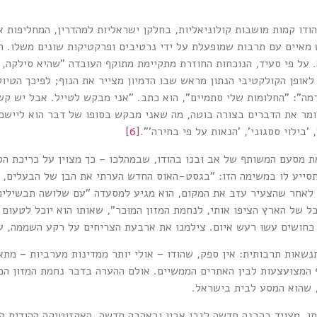
ות מושבות קולוניאליות, בחלקן ישראליות למהדרין, המחליפות את 
מאיים עם תרבות שמופעלת על ידי נרטיבים ופרקטיקות שונים משלו. המ
. על פי סעיד, הנוכחות החוזרת מתקיימת מתוקף העובדה "שהיא סילקה, 
לאופן הקולקטיבי הנתון מראש שבו הדמיון מצייר את הנוף; לפיכך הטיול
מה": "החלומות שלי סתמיים", הוא כתב. "אני מבקש לטייל. אבל יש קש
ומר את הדברים בצורה בוטה, מה שאני מבקש בסופו של דבר הוא ליישם ת
בילוי ססגוני', 'הנאות על פי בחירה'".
[6]
 מסעם המשותף של אב ובנו בהודו, שבמהלכו – כך מצוין על כריכת הספ
סייע לו במשימה הזו: "בגסט-האוס החדש הערתי את הבן של הבעלים, ג
 לאחר שהצעיר עזב את המקום, הוא מגיע למסעדה "עם שלושה תבשילים ש
ל של הארץ הציפו אותי, לנחמת המזון המוכר", שאותו הוא יוכל לטעום
 כחושים עשו רעש איום. צילמנו את ארבעת הצריחים על רקע השממה, ע
בותית: אין ספק, שהודו – אולי יותר ממדינות מערביות – מתאפיינ
ף המצועצעות לבין האתרים הממשיים. אולם ההערה בדבר נחמת המזון המו
, שהוא המסע לבית בישראל.
צויד בהבנה חדשה לגבי אביו ובאהבה חדשה. האקזוטיקה ההודית ה