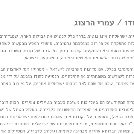
ו / עמרי הרצוג
ת ישראליות אינן נוטות בדרך כלל לנטוש את גבולות הארץ, שמגדירים
לות מתפקדת על פי רוב כמוסכמה נרטיבית: סיפורי המסע מבקשים לשחז
מעות המסע היא השתקעות קצובה בזמן בפנטזיה של מרחק משחרר מבחינ
ימוש זהותו הלאומית והאישית היציבה, המשוקעת בישראל.
, והמערבי ככלל. אם מדינות מערביות לישראל – ממרוקו ועד לארצות ה
ות לשורשים משפחתיים או קהילתיים, הנסיעה להודו מונעת על ידי מניע
את עצמם", שכם אל שכם לצד רבבות ישראלים אחרים, על פי רוב באתר
תריה המקודשים הם בעלי כוח משיכה בעבור מטיילים צעירים. רבות דובר
ימודים האקדמיים או הצעדים הראשונים בקריירה. מסלול הטיול של ישרא
ש, פונה וגואה), ומתעכב על נקודות ציון שהפכו למובלעות ישראליות: רחו
י חב"ד ואין ספור חומוסיות, חנויות ואכסניות של ישראלים. החוקרת דרי
, ומהוות חברותא אחידה מבחינה לאומית וגילית; לדבריה, המטיילים אף