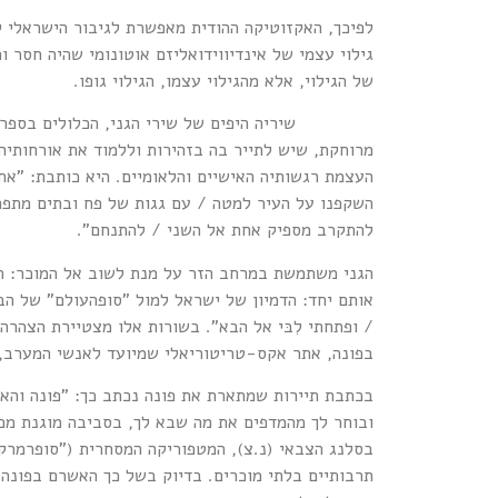
לפיכך, האקזוטיקה ההודית מאפשרת לגיבור הישראלי 
גילוי עצמי של אינדיווידואליזם אוטונומי שהיה חסר 
של הגילוי, אלא מהגילוי עצמו, הגילוי גופו.
שיריה היפים של שירי הגני, הכלולים בספרה "מ
מרוחקת, שיש לתייר בה בזהירות וללמוד את אורחותי
העצמת רגשותיה האישיים והלאומיים. היא כותבת: "אחר
השקפנו על העיר למטה / עם גגות של פח ובתים מתפרק
להתקרב מספיק אחת אל השני / להתנחם".
הגני משתמשת במרחב הזר על מנת לשוב אל המוכר: המ
אותם יחד: הדמיון של ישראל למול "סופהעולם" של ה
/ ופתחתי לִבּי אל הבא". בשורות אלו מצטיירת הצהרה
בפונה, אתר אקס-טריטוריאלי שמיועד לאנשי המערב, ש
בכתבת תיירות שמתארת את פונה נכתב כך: "פונה והא
ובוחר לך מהמדפים את מה שבא לך, בסביבה מוגנת מכל 
בסלנג הצבאי (נ.צ), המטפוריקה המסחרית ("סופרמרקט
תרבותיים בלתי מוכרים. בדיוק בשל כך האשרם בפונה 