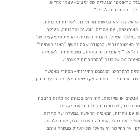
בוד טראומטי ופנטזיה של עיצוב-עצמי מחדש,
 לך כמה דברים לגביך".
הראשונה היא נגישות מדומיינת לאחרות תרבותית
 האותנטית, עם אתריה, אנשיה ותרבותה, בעיקר
 במהלך הטיול. ההנחה השנייה היא מיסטיפיקציה של
פור האוטוביוגרפי: כנקודה שבה נחשף "האני האמיתי"
ה"אני" מהתניות תרבותיות, משפחתיות, לאומיות
מצעות מה שמכונה "ההתחברות לעצמי".
מותיה להתרחש: המומנט התיירותי-מסחרי מאפשר
יצוג תרבותי – כסחורה אקזוטית המעניקה לבעליה הון
 אנשים או מקומות. חוף הים בפוקט או תחנת הרכבת
מדומיינת, שבמסגרתה מזוהים אובייקטים
ש עם אחרוּת. המאפיין הראשון במעלה של תיירות
יין את נמלי התעופה בעולם כולו, את המלונות,
רים, אך ההקשר הישראלי של הטיול מנטרל אותם