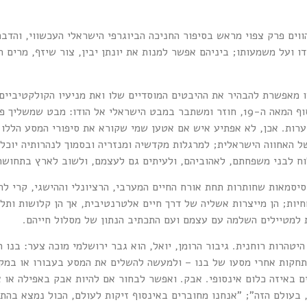
וים פרק צפוי מראש בסיפור החניכה הביוגרפי הישראלי העכשווי, והדבר 
 ועל משמעותו; ביניהם אפשר למנות את יונתן יבין, צור שיזף, מרים רב
 מאפשרת להבהיר את ההיבטים המוסדיים שלו ואת מניעיו הקולקטיביים
האוריינטליסטי, שכוון אל ארץ ישראל מצד המערב בסוף המאה ה-19, חוזר ומשתבר במבט הישר
בערות. אכן, לא אפתיע איש אם אטען שמי שקורא את סיפורי המסע הללו 
 האחווה הישראלית; למרגלות מקדשיה ומנזריה ובסמוך לנהרותיה יוכלו
וח לבני משפחתם, לאהוביהם, ולעיתים גם לעצמם, ולשוב לארץ בתחושת ה
סיסמאות שחותרות תחת אורח החיים המערבי, הרציונלי וההישגי, קרי לח
חיות; הן מייצרות אשליה של דרך חיים אלטרנטיבית, אך הן קלושות ותל
 למטיילים השלמה עם עצמם ועם התכתיב הנתון של מסלול חייהם.
טהרות רוחנית. גיבור הרומן, יואל, הוא גבר ירושלמי מוכה צער: בנו ה
התחקות אחרי מסעו של בנו – ולמעשה להשלים את המסע בעבורו או במקו
ים באיזה כלום אינסופי. אבק. ואפשר לבחור אם להיות אבק באפילה או 
, בעולם הזה"; "אנחנו מחוברים באינסוף זיקות לעולם, הכול נמצא בהת