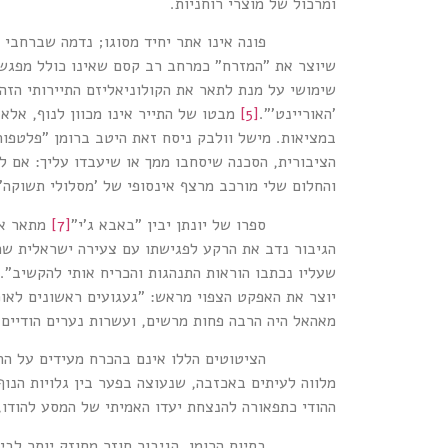
ומרכול של מוצרי רוחניות.
פונה אינו אתר יחיד מסוגו; נדמה שברחבי הודו קמ
שיוצר את "המזרח" כמרחב רב קסם שאינו כולל מפגש 
שימושי על מנת לתאר את הקולוניאליזם התיירותי הזה
'האוריינט'".
[5]
מבטו של התייר אינו מכוון לנוף, אלא 
במציאות. מישל וולבק ניסח זאת היטב ברומן "פלטפור
הציבורית, הסכנה שיסחבו ממך או שיעבדו עליך: אם ל
והחלום שלי מורכב מרצף אינסופי של 'מסלולי תשוקה', '
ספרו של יונתן יבין "באבא ג'י"
[7]
מתאר את
הגיבור נדב את הרקע לפגישתו עם צעירה ישראלית שת
שעליו נכתבו הוראות התנהגות והכריח אותי להקשיב".
יוצר את האפקט הצפוי מראש: "געגועים ראשונים לאוכ
מאהאל היה הרבה פחות מרשים, ועשרות נערים הודיים
הציטוטים הללו אינם בהכרח מעידים על התנשאות תר
מלווה לעיתים באכזבה, שנעוצה בפער בין גלויות הנו
ההודי כתפאורה להנצחת יעדו האמיתי של המסע להודו
בסיום הרומן, הגיבור חוזר מחוזק יותר לביתו, מ