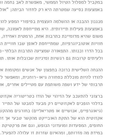
במקביל למסלול הטיול הממשי, מאפשרת לאב נחמה ותק
באמצעות נסיעה שמטרתה היא רק לחזור הביתה; "אולי ה
מנגנון ההבנה או ההשלמה העצמית בסיפורי המסע להוד
באמצעות פעילות תיירותית. היא מתייחסת לאמונה, שט
משום שהיא מדומיינת כתרבות אחת, הרמטית ואחידה, 
חוויות אוטוביוגרפיות, שמתייחסת לאופן שבו חוויית 
בכל הדרו וכנותו. התפאורה שמציעה התרבות הבלתי-מ
ולעיתים קרובות גם רגשיות ומיניות שכובלות אותו.
ההנחה השלישית כרוכה בחִפצון של אנשים ומקומות א
להודו להיות מוכללת כסחורה גיאו-רוחנית, ומאפשר למ
תרבותי של ידע ושפה משותפת עם מטיילים אחרים, או ה
ברצוני להתעכב על הזיהוי של הודו כטריטוריה אקזוטי
בדלהי הופכים לאקזוטיים רק מבעד למבטו של התייר ה
(גיאוגרפיים, אנושיים או מטריאליים) כחורגים מההקש
אקזוטית הוא של התקת האובייקט מהקשר טבעי אך זר, 
החופים, המסעדות ומועדוני הנופש, וגם את פרקטיקת 
במידת מה מזרותם, ומהאיום שזרות זו עלולה להפעיל.