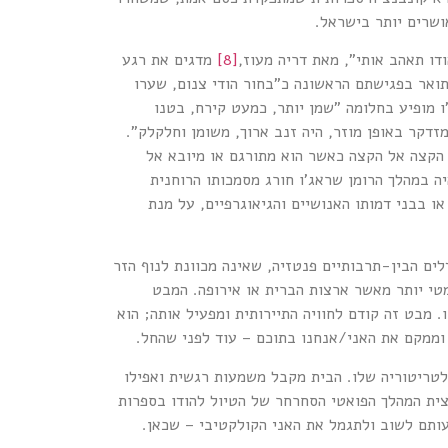
ושרים יותר בישראל.
דו תאהב אותי", מאת דריה מעוז,
[8]
מדגים את רגע
מתואר בפגישתם הראשונה כ"בחור הודי צנום, שערו
 מופיע בחלומה "שמן יותר, כמעט קירח, בטנו
מזדקר באופן מוזר, היה זנב ארוך, משומן וחלקלק".
 הקצה אל הקצה כאשר הוא מתורגם או מיובא אל
ה במהלך הרומן שראג'ו חורג מסמכותו הרוחנית
ו בבני דמותו האנושיים והגיאוגרפיים, על מנת
ים הבין-תרבותיים פנטזיה, שאינה מכוונת לנוף הזר
מטי יותר מאשר ארצות הברית או אירופה. המבט
 מבט זה קודם לחוויה התיירותית ומפעיל אותה; הוא
וממקם את האני/אנחנו בתוכם – עוד לפני שהחל.
לטריטוריה שלו. הבית מקבל משמעות רגשית ואפילו
צית המהלך הפואטי הסחרחר של הטיול להודו בספרות
עותם לשוב ולתגמל את האני הקולקטיבי – שכאן.