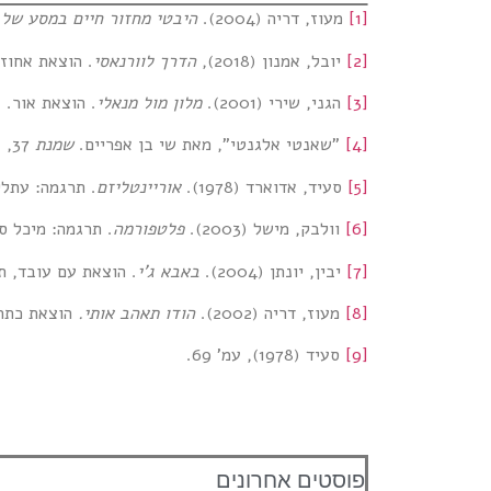
[1]
מעוז, דריה (2004).
היבטי מחזור חיים במסע של 
[2]
יובל, אמנון (2018),
הדרך לוורנאסי
. הוצאת אחוזת
[3]
הגני, שירי (2001).
מלון מול מנאלי
. הוצאת אור.
[4]
"שאנטי אלגנטי", מאת שי בן אפריים.
שמנת
37, אוקטובר 2006.
[5]
סעיד, אדוארד (1978).
אוריינטליזם
. תרגמה: עתליה
[6]
וולבק, מישל (2003).
פלטפורמה
. תרגמה: מיכל סב
[7]
יבין, יונתן (2004).
באבא ג'י
. הוצאת עם עובד, ת
[8]
מעוז, דריה (2002).
הודו תאהב אותי.
הוצאת כתר,
[9]
סעיד (1978), עמ' 69.
פוסטים אחרונים