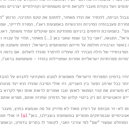
יסופים ושל נקודת מעבר לקראת חיים משפחתיים וקהילתיים יצרניים ומא
ול הביתה, להותיר את הודו מאחור, לחתום את טקס החניכה. הרומן "הו
שתחררת מעכבותיה המיניות והרגשיות באמצעות ראג'ו, המורה לרייקי, ש
חום". כשמערכת היחסים ביניהם מתהדקת והם שוקלים עתיד משותף, ראג'ו
שראל', התגאה, 'ואני כל כך שמח שאני כאן […] מאחור, תלוי על עכוזו ו
ה כאשר הגיבורה חולמת על חייהם המשותפים בישראל; דמותו משתנה מן
פרנואידי של הילה מבהיר לה שעליה להיפרד מהודו לשלום. אם נדמה הי
מויות ספרותיות ישראליות אחרות שמטיילות בהודו – משתמשת בראג'ו, א
ודו בדמיון הספרותי הישראלי מאפשרת למבט האקזוטי לחבוש על ההבדל
ותר ככל שרחב הפער בין השניים, וזו אולי הסיבה שהודו הוא יעד פנטז
לא משרטט את קווי המתאר לאופן שבו אמורים לראות אותו ואף לקרוא בו.
ים והאנושיים הם רק ביטוי קלוש של הדמיון שחוזה אותם, מפרש אותם 
מו לא-זר מבוסס על רעיון מאוד לא מדויק על מה שנמצא בחוץ, מעבר 
האנונימיים שבמרחקים מומרים במשמעות בשבילנו, כאן".
[9]
זו אולי תמ
מוחלט שמצוי "שם" לפי צורכי האני, לקשור לו כתרים בדמיון, ובאמצ