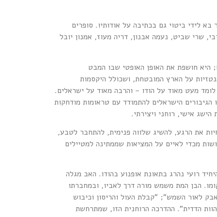
בא לידי ביטוי גם בכתיבה על אודותיו. סופרים
י, שרי שביט, נעמה אבנון, דריה מעוז, אמנון יובל
; היא חושפת את האופן האופטי שבו המבט
אלי אל הודו: מבט שמשליך פנטזיות על הארץ המובטחת, ושכולל היקסמות
לומד מעט מאוד על הודו – והרבה מאוד על ישראלים.
 הגיבורים הישראלים להתמודד עם טראומות מודחקות
ישג אישי, רוחני ויצירתי.
יות את הרגע, להשיג שלווה פנימית, להתחבר לטבע,
ושות מכדי לאיים על המציאות שממתינה למטיילים
יחיד רועי נהרג בתאונת אופנוע בהודו. האב מגלה
מו. הבן המת משמש מורה דרך לאביו, ובמחברתו
אבק לאור השמש"; "קבלת העול והריסון וכיבוש
הוות הדדית". ההדרכה הרוחנית הזו, שמתרחשת