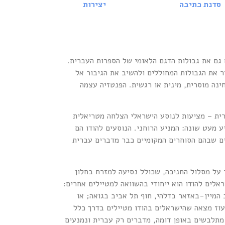
סדנת כתיבה
יצירות
 גם את גבולות הדגם הלאומי של הספרות העברית.
ר את הגבולות המחוללים ולהשיב את הגיבור אל
ה מוסרית, מינית או רגשית. הפנטזיה עצמה
ברית – מציעות לנוסע הישראלי הצלחה מטריאלית
 מעט שונה: המניע הרוחני. הנוסעים להודו הם
ים שבהם הסוחרים המקומיים כבר מדברים עברית
 על מסלול החניכה, שכולל נסיעה למזרח בחלון
לים להודו הוא ייחודי בהשוואה למטיילים אחרים:
ב המיין-באזאר בדלהי, חוף תל אביב בגואה; או
ה מעוז מצאה שהישראלים בהודו מטיילים בדרך כלל
 מתלבשים באופן דומה, מדברים רק עברית ונמנעים