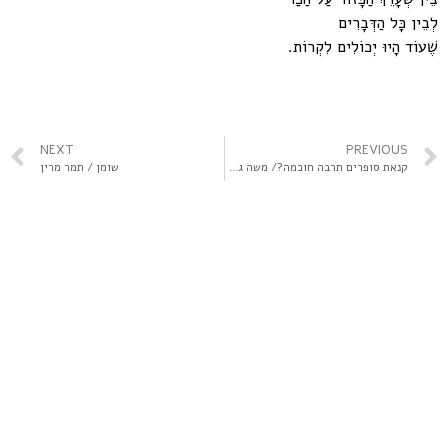
לְבֵין כָּל הַדְּבָרִים
שֶׁעוֹד הָיוּ יְכוֹלִים לִקְרוֹת.
NEXT
PREVIOUS
קנאת סופרים תרבה חוכמה?/ משה גרנות
שומן / תמר מרין