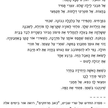
אַל תִּבְכִּי לַיְלָה שָׁלֵם. עִצְרִי תָּמִיד
בַּחֲצוֹת. אַל תִּטְרְקִי דְּלָתוֹת. אַל תְּקַמְּצִי
בִּפְרָחִים. הַקְפִּידִי עַל כַּלְכָּלָה נְבוֹנָה. שִׁכְחִי
אֶת הַיַּלְדוּת שֶׁלָּךְ. סִלְחִי לַמּוֹרָה שֶׁקָּרְאָה לָךְ פּוֹזֶלֶת, לַשְּׁכֵנָה
שֶׁשָּׁלְחָה אֶת בַּעְלָהּ לְהַחֲלִיף אֶת סִיפוֹן הַכִּיּוֹר כְּשֶׁהָיִית לְבַד בַּבַּיִת
בְּכֻתֹּנֶת. לַגֶּשֶׁם שֶׁתָּפַס אוֹתָךְ עַל מִדְרָכָה, הַשְׁאִירִי אוֹר קָטָן בָּאַמְבַּטְיָה.
זַהִי אֶת גּוּפֵךְ מִתְכַּוֵּץ בַּמִּטָּה. שִׁמְרִי עַל עַצְמֵךְ. אַל תִּהְיִי
חוֹלָה. נַסִּי לֹא לְהִסְתּוֹבֵב עִם הַגּוּשׁ בֶּחָזֶה אַתְּ לֹא חַיֶּבֶת
לָשֵׂאת אֶת הָאֵבֶל הַזֶּה. בְּרֶגַע אֶחָד
אַתְּ יְכוֹלָה לָקוּם –
כְּשֶׁאַתְּ הָאִשָּׁה הַיְחִידָה בַּחֶדֶר
לִבְשִׁי סְוֵדֶר לָבָן
וּמִצְאִי לָךְ כִּסֵּא. אַל תְּחַכִּי
שֶׁיִּנְקְבוּ בִּשְׁמֵךְ. פִּתְחִי אֶת הַפֶּה.
– – – – –
– ספרה החדש של שרי שביט, "כאב מרחקים", רואה אור בימים אלה