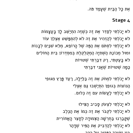
אֶת כָּל הַבַּיִת שֶׁעָמַד פֹּה.
Stage 4
לֹא יָכֹלְתִּי לְסַדֵּר אֶת זֶה כְּשֶׁזֶּה הִתְיַשֵּׁב לָךְ בָּעֲצָמוֹת
לֹא יָכֹלְתִּי לְהַזְהִיר אֶת זֶה לֹא לְהִתְפַּשֵּׁט אֶצְלֵךְ עוֹד
לֹא יָכֹלְתִּי לִסְתֹּם אֶת הַפֶּה שֶׁל הָרוֹפֵא, מְלֵא שִׁנַּיִם לְבָנוֹת
וּמוּל מְכוֹנַת הַשְּׁתִיָּה הַמְקֻלְקֶלֶת בְּמִסְדְּרוֹן בֵּית הַחוֹלִים
לֹא בָּעַטְתִּי, רַק דִּבַּרְתִּי שְׁטוּיוֹת
כַּמָּה שְׁטוּיוֹת שֶׁאֲנִי דִּבַּרְתִּי
לֹא יָכֹלְתִּי לִמְחֹק אֶת זֶה בַּלַּיְלָה, רַעַד פָּרַץ מִגּוּפִי
הַנּוֹצוֹת בְּגוּפֵךְ הִתְיַשְּׁבוּ גַּם אֶצְלִי
לֹא יָכֹלְתִּי לַעֲשׂוֹת עִם זֶה כְּלוּם.
לֹא יָכֹלְתִּי לִצְעֹק סָבִיב הַצִּילוּ
לֹא יָכֹלְתִּי לִקְבֹּר אֶת זֶה כְּמוֹ אֶת הַכֶּלֶב
שֶׁקָּבַרְנוּ בַּחֻרְשָׁה הַצְּמוּדָה לֶחָצֵר הָאֲחוֹרִית
לֹא יָכֹלְתִּי לְהַדְבִּיק אֶת הַפִּיר שֶׁדָּהַר
בֵּין שְׂעָרֵךְ הַפָּזוּר עַל הַכַּר