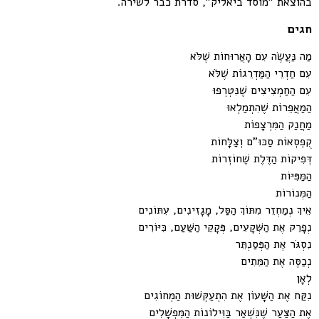
בהוצאת "מוסד ביאליק", סדרת כבר לשירה.
חגים
מַה נַּעֲשֶׂה עִם הָאֲרוּחוֹת שֶׁלֹּא
עִם חַדְרֵי הַמַּדְרֵגוֹת שֶׁלֹּא
עִם הַחַמְצִיצִים שֶׁנִּטְרְפוּ
הַמַּאֲפֵרוֹת שֶׁהִתְמַלְאוּ
מַחֲנַק הַמִּרְצָפוֹת
קֻפְסְאוֹת סַכּוּ"ם וְצַלָּחוֹת
דְּפִיקוֹת הַדֶּלֶת שֶׁחוֹזְרוֹת
הַמַּפִּיּוֹת
הַמְּנוֹרוֹת
אֵיךְ נְמַחְזֵר מִתּוֹךְ הַסַּל, מָגָזִינִים, עִתּוֹנִים
נְפָרֵק אֶת הַשְּׁקָעִים, פְּקָקֵי הַשַּׁעַם, כִּיּוֹרִים
נִסְגֹּר אֶת הַפְּסַנְתֵּר
נְכַסֶּה אֶת הַמֵּתִים
לְאָן
נִקַּח אֶת הַשָּׁעוֹן אֶת הִתְעַקְּשׁוּת הַמְּחוֹגִים
אֶת הַצַּעַר שֶׁנִּשְׁאַר בַּוִּילוֹנוֹת הַמֻּפְשָׁלִים