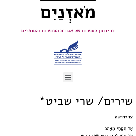
מֹאזְנַיִם
דו ירחון לספרות של אגודת הסופרות והסופרים
שירים/ שרי שביט*
צו ירושה
אַל תִּקְחִי מְאַהֵב
אַל תֹּאכְלִי יוֹגוּרְט שֶׁפָּג תָּקְפּוֹ.