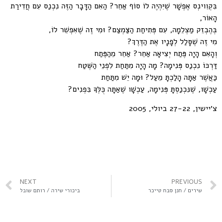
בִּקְוִוינְס אֶפְשָׁר שֶׁיִּהְיֶה לוֹ סוֹף אַחֵר? הַאִם הַדָּבָר הַזֶּה נִכְנַס עִם חֲדִירַת
הָאוֹר,
בְּהֶבְזֵק מַצְלֵמָה, עִם פְּתִיחַת הַצַּמְצַם? וּמִי זֶה שֶׁאִפְשֵׁר לוֹ,
מִי זֶה שֶׁסָּלַל לְפָנָיו אֶת הַדֶּרֶךְ?
וְהָאִם הָיָה פֶּתַח יְצִיאָה אַחֵר? אַחֵר מֵהַפֶּתַח
דַּרְכּוֹ נִכְנַס פְּנִימָה? מָה הָיָה מִתַּחַת לִפְנֵי הַשֶּׁטַח
כַּאֲשֶׁר אַתָּה הָלַכְתָּ מֵעַל? וּמָה יֵשׁ מִתַּחַת
עַכְשָׁו, שֶׁנִּכְנַסְתָּ פְּנִימָה, עַכְשָׁו שֶׁאַתָּה כֻּלְּךָ בִּפְנִים?
צ׳יישין, 27-22 ביולי, 2005
NEXT
PREVIOUS
שירים / חנן סבח טייכר
ביכורי שירה / רותם שובל