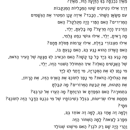
מֵאַיִן נִכְנְסָה בְּךָ הַזְּוָעָה הַזּוֹ, מֵאַיִן?
דֶּרֶךְ אֵילוּ נְקִיקִים שָׁטוּ הַמְּכָלִיּוֹת הַמְּנֻקָּבוֹת
עִם מַשָּׂאָן הַשָּׁחֹר, הַכָּבֵד? אֵיזֶה עָנָן הִמְטִיר אֶת הַגְּשָׁמִים
הַמְּרִיִרים? הַאִם הַפְּרִי הָיָה מְקֻלְקָל? הַאִם
הַזְַּרנִיךְ הָיָה מֻרְעָל? מָה בָּלַעְתָּ, יֶלֶד,
מָה רָאִיתָ, יֶלֶד, אֵילּוּ גּוּשֵׁי נֵפְט גָּלְמִי,
אֵילוּ מִצְבּוֹרֵי בַּזֶּלֶת, אֵילוּ עֲרֵמוֹת פְּסֹלֶת פֶּחָם?
הַאִם הָאָדוֹן הַהוּא נָגַע בְּךָ, הַאִם נָגַעְתָּ בּוֹ,
מָה נָגַע בְּךָ בְּיָד כָּל כָּךְ קָשָׁה? הַאִם הִכְאִיב לְךָ מַגָּעָהּ שֶׁל הָעִיר הַזֹּאת,
שֶׁל הָאֲנָשִׁים הָאֵלֶּה? אֵיךְ הִתְחוֹלֵל הַשִּׁנּוּי הַזֶּה, יֶלֶד,
מִי נָתַן לְךָ אֶת הַסֻּכָּרִיָּה, מִי דָּחַף לְךָ לַיָּד
אֶת הַגְּלוּלָה הַזֹּאת? מִי נָסַךְ לְתוֹכְךָ אֶת הָאֶרֶס הַזֶּה, אֶת הָרָזוֹן,
אֶת הַקֵּהוּת, אֶת קֻבַּעַת הַמְּרוִֹרים? מָה קִבַּלְתָּ
בִּתְמוּרָה? הַאִם הִפְסַדְתָּ אוֹ הִרְוַחְתָּ? מָה הֶעֱרוּ אֶל קִרְבְּךָ?
מֵחֲמַת אֵילוּ שְׂרִיטוֹת, בִּגְלַל נְשִׁיכוֹתָיו שֶׁל מִי נִכְנַס הַדָּבָר הַזֶּה לְתוֹכְךָ?
מתַָי?
וְלָמָּה זֶה אָחַז בְּךָ, לָמָּה זֶה אוֹחֵז בְּךָ,
מְסָרֵב לָצֵאת? לָמָּה הַשְּׁחוֹר הַזֶּה
וַהֲרֵי הָיָה שָׁם רַק לֹבֶן? הַאִם מִישֶׁהוּ שֶׁנּוֹלַד