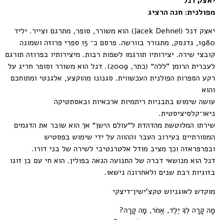
יאצק דנל
מפולנית: חנה הרציג
יאצק דנל (Jacek Dehnel) הוא משורר, סופר, מתרגם וצייר. יליד
1980, גדנסק, מתגורר בוורשה. פרסם כ־ 15 ספרי פרוזה ושמונה
קובצי
שירה. יצירותיו תורגמו לשפות רבות. מיצירותיו בפרוזה תורגם
לעברית
הרומן “ללה״ (כתר, 2009). דנל הוא משורר וסופר חריג על
רקע
הספרות הפולנית העכשווית. סגנונו מהוקצע, אלגנטי ומתוחכם
והוא
עושה שימוש בתבניות ריתמיות ארכאיות ובאסתטיקה
ניאו־קלסיציסטית.
שירתו המלוטשת מהדהדת ל״עולם הישן״ אך הוא שובר את הדגמים
המסורתיים בעירוב העבר וההווה על ידי שימוש בפסטיש
ובפרפראזה
וכך מציב מודל אלטרנטיבי לשירה של בני דורו.
דנל הוא מנושאי דברה של התנועה הגאה בפולין. הוא חי עם בן זוגו
בזוגיות רבת שנים ולאחרונה נישאו.
מוקדש לאוגניוש טקצ'ישין־דיצקי
מָה קָרָה לְךָ יֶלֶד, אֱמֹר, מָה קָרָה?