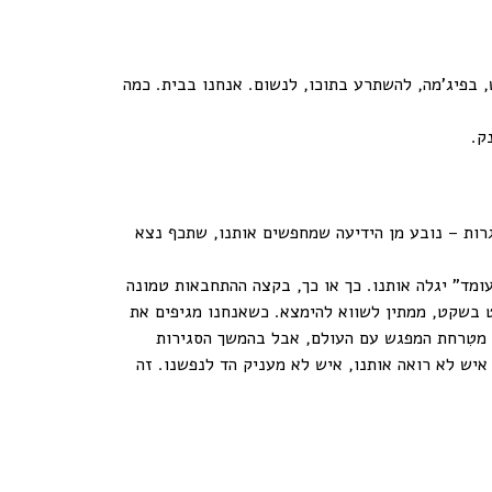
, בפיג'מה, להשתרע בתוכו, לנשום. אנחנו בבית. כמה
ק.
גרות – נובע מן הידיעה שמחפשים אותנו, שתכף נצא
מד" יגלה אותנו. כך או כך, בקצה ההתחבאות טמונה
 בשקט, ממתין לשווא להימצא. כשאנחנו מגיפים את
ר מטִרחת המפגש עם העולם, אבל בהמשך הסגירות
איש לא רואה אותנו, איש לא מעניק הד לנפשנו. זה