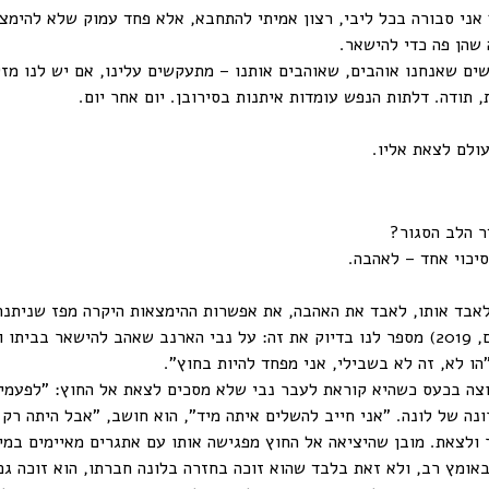
 אני סבורה בכל ליבי, רצון אמיתי להתחבא, אלא פחד עמוק שלא להימצא
 שהן פה כדי להישאר.
שים שאנחנו אוהבים, שאוהבים אותנו – מתעקשים עלינו, אם יש לנו מ
 תודה. דלתות הנפש עומדות איתנות בסירובן. יום אחר יום.
ולם לצאת אליו.
ר הלב הסגור?
יכוי אחד – לאהבה.
אבד אותו, לאבד את האהבה, את אפשרות ההימצאות היקרה מפז שניתנת 
הספר "טיפ טיפה אמיץ" מאת ניקולה קינר (הוצאת אגם, 2019) מספר לנו בדיוק את זה: על נבי האר
ו לא, זה לא בשבילי, אני מפחד להיות בחוץ".
וצה בכעס כשהיא קוראת לעבר נבי שלא מסכים לצאת אל החוץ: "לפעמים 
ה של לונה. "אני חייב להשלים איתה מיד", הוא חושב, "אבל היתה רק 
ולצאת. מובן שהיציאה אל החוץ מפגישה אותו עם אתגרים מאיימים במי
אומץ רב, ולא זאת בלבד שהוא זוכה בחזרה בלונה חברתו, הוא זוכה גם