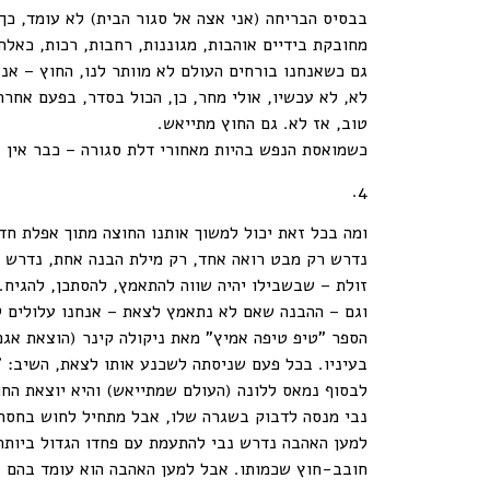
בבסיס הבריחה (אני אצה אל סגור הבית) לא עומד, כך
מחובקת בידיים אוהבות, מגוננות, רחבות, רכות, כאלה
גם כשאנחנו בורחים העולם לא מוותר לנו, החוץ – אנ
לא, לא עכשיו, אולי מחר, כן, הכול בסדר, בפעם אחרת,
טוב, אז לא. גם החוץ מתייאש.
כשמואסת הנפש בהיות מאחורי דלת סגורה – כבר אין ע
4.
ומה בכל זאת יכול למשוך אותנו החוצה מתוך אפלת חד
נדרש רק מבט רואה אחד, רק מילת הבנה אחת, נדרש ס
זולת – שבשבילו יהיה שווה להתאמץ, להסתכן, להגיח.
וגם – ההבנה שאם לא נתאמץ לצאת – אנחנו עלולים ל
בעיניו. בכל פעם שניסתה לשכנע אותו לצאת, השיב: "ה
לבסוף נמאס ללונה (העולם שמתייאש) והיא יוצאת הח
נבי מנסה לדבוק בשגרה שלו, אבל מתחיל לחוש בחסרונ
למען האהבה נדרש נבי להתעמת עם פחדו הגדול ביותר 
חובב-חוץ שכמותו. אבל למען האהבה הוא עומד בהם ב