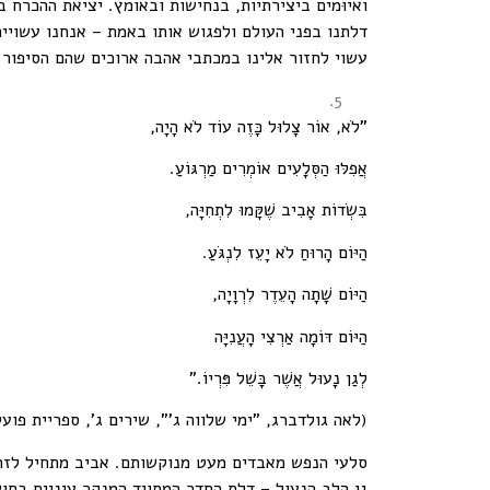
ואיוּמים ביצירתיות, בנחישות ובאומץ. יציאת ההכרח
דלתנו בפני העולם ולפגוש אותו באמת – אנחנו עשויי
עשוי לחזור אלינו במכתבי אהבה ארוכים שהם הסיפור 
"לֹא, אוֹר צָלוּל כָּזֶה עוֹד לֹא הָיָה,
אֲפִלּוּ הַסְּלָעִים אוֹמְרִים מַרְגּוֹעַ.
בִּשְׂדוֹת אָבִיב שֶׁקָּמוּ לִתְחִיָּה,
הַיּוֹם הָרוּחַ לֹא יָעֵז לִנְגֹּעַ.
הַיּוֹם שָׁתָה הָעֵדֶר לִרְוָיָה,
הַיּוֹם דּוֹמָה אַרְצִי הָעֲנִיָּה
לְגַן נָעוּל אֲשֶׁר בָּשֵׁל פִּרְיוֹ."
(לאה גולדברג, "ימי שלווה ג'", שירים ג', ספריית פועלים, 2001/1973, עמ'
סלעי הנפש מאבדים מעט מנוקשותם. אביב מתחיל לזרו
גן הלב הנעול – דלת החדר המסויד המנקר עיניים בחו