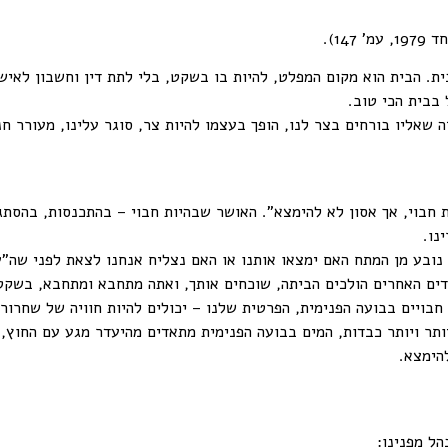
14).
ית. הבית הוא מקום המפלט, להיות בו בשקט, בלי לתת דין וחשבון לאיש
בבית הכי טוב.
ה שאליו בורחים בצר לנו, הופך בעצמו להיות צר, סוגר עלינו, מעורר חנ
ות חבוי, אך אסון לא להימצא". האושר שבהיות חבוי – בהתכנסות, בהסת
נו.
בע מן המתח האם ימצאו אותנו או האם נצליח אנחנו לצאת לפני שה"עו
דים האחרים הולכים הביתה, שוכחים אותך, ואתה מתחבא ומתחבא, בשקט
חבויים בבועה הפנימית, הפרטית שלנו – יכולים להיות חוויה של שחרו
ותר ויותר כבדות, המים בבועה הפנימית מתאדים מהיעדר מגע עם החוץ, 
הימצא.
הל מפנינו: