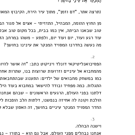
הַמְּנַקֵּר אֶת עֵינַי בַּחֹשֶׁךְ?"
(תרצה אתר, "דם וזמן", מתוך עיר הירח, הקיבוץ המאוחד 1979, עמ' 7
מן החוץ ההומה, המבהיל, התזזיתי – אצים אל סגור הב
טוב שבאנו הביתה, אין כמו בבית, בכל מקום טוב אבל 
עוד רגע ועוד, יום ועוד יום, ולפתע – משהו במרחב הז
מה נעשה בחדרנו המסויד המנקר את עינינו בחושך?
הפסיכואנליטיקאי דונלד ויניקוט כתב: "זה אושר להי
מהמחבוא אל עיניים וזרועות שרוצות בנו, שתרות אחרי
כמו במשחק מחבואים של ילדים: התענוג שבהתחבאות נו
התגלות. כמה מפחיד ובודד להישאר במחבוא בעוד היל
דלתנו בפני העולם, הרגעים הראשונים – שבהם אנחנו 
הולכת וקונה לה אחיזה בנפשנו, דלתות הלב הופכות לי
החדר המסויד המנקר עיניים בחושך, זה האסון שבלא ל
וישנה הבהלה.
אנחנו נבהלים מפני העולם, אבל גם הוא – בתורו – נב