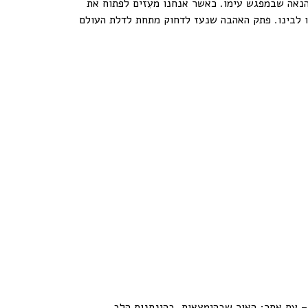
הנאה שבמפגש עימו. כאשר אנחנו מעִזים לפתוח את
נו לבינו. פתק האהבה שנעז לדחוק מתחת לדלת העולם
– עם אחר; האור שבהימצאות, בהינתנות הלב