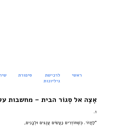
ראשי
לרכישת
סיפורת
שיר
גיליונות
אָצָה אל סְגוֹר הבית – מחשבות על
1.
"לַחֲזֹר. כְּשֶׁחוֹזְרִים נַעֲשִׂים עֲנֻגִּים וּלְבָנִים,