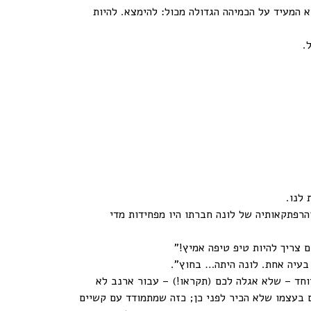
 המעיד על הכמיהה הגדולה מכול: להימצא. להיות
זל.
לנו.
נב שאהב להישאר בביתו והרפתקאותיה של לונה חברתו היו מפחידות מדי
צריך להיות טיפ טיפה אמיץ!"
בעיה אחת. לונה היתה… בחוץ".
וחד – שלא אגלה לכם (תקראו!) – עבור ארנב לא
 בעצמו שלא הכיר לפני כן; כזה שמתמודד עם קשיים