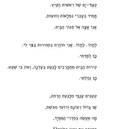
קֶצֶף-יָם שֶׁל רֵאשִׁית הַקַּיִץ.
תָּמִיד בְּעָבְרִי נִפְלָאוֹת וְחוּצוֹת,
אֲנִי אָצָה אֶל סְגוֹר הַבַּיִת.
לַחֲזֹר. לַחֲזֹר. אֲנִי חוֹזֶרֶת בִּמְהִירוּת בַּצַּר לִי.
כָּךְ לֻמַּדְתִּי.
קִירוֹת הַבַּיִת מִתְקָרְבִים לָגַעַת בְּעֶדְנָה, וְאֵין בִּי שֶׁקֶט.
כָּךְ גֻּדַּלְתִּי.
קְטַנִּים עֲנָפַי מִלָּגַעַת הַרְחֵק,
אַךְ גָּדוֹל רְצוֹנָם וְרוֹעֵד מִבֹּשֶׁת,
מָה אֶעֱשֶׂה בְּחַדְרִי הַמְּסֻיָּד,