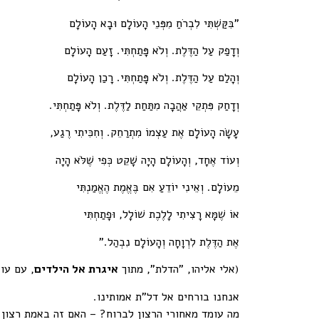
"בִּקַּשְׁתִּי לִבְרֹחַ מִפְּנֵי הָעוֹלָם וּבָא הָעוֹלָם
וְדָפַק עַל הַדֶּלֶת. וְלֹא פָּתַחְתִּי. זָעַם הָעוֹלָם
וְהָלַם עַל הַדֶּלֶת. וְלֹא פָּתַחְתִּי. רָכַן הָעוֹלָם
וְדָחַק פִּתְקֵי אַהֲבָה מִתַּחַת לַדֶּלֶת. וְלֹא פָּתַחְתִּי.
עָשָׂה הָעוֹלָם אֶת עַצְמוֹ מִתְרַחֵק. וְחִכִּיתִי רֶגַע,
וְעוֹד אֶחָד, וְהָעוֹלָם הָיָה שָׁקֵט כְּפִי שֶׁלֹּא הָיָה
מֵעוֹלָם. וְאֵינִי יוֹדֵעַ אִם בֶּאֱמֶת הֶאֱמַנְתִּי
אוֹ שֶׁמָּא רָצִיתִי לָלֶכֶת שׁוֹלָל, וּפָתַחְתִּי
אֶת הַדֶּלֶת לִרְוָחָה וְהָעוֹלָם נִבְהַל."
(אלי אליהו, "הדלת", מתוך
איגרת אל הילדים
, עם עובד 2018, ע
אנחנו בורחים אל דל"ת אמותינו.
מה עומד מאחורי הרצון לברוח? – האם זה באמת רצון