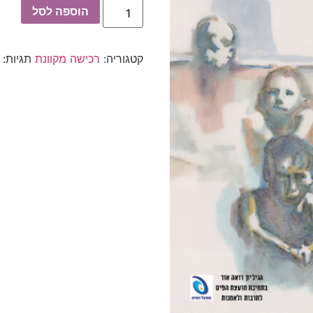
כמות
הוספה לסל
של
מאזניים
-
גיליון
קטגוריה:
רכישה מקוונת
תגיות:
יולי
2025
-
התבגרות