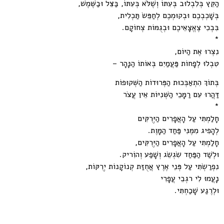
הַקֵּץ בְּלִבְלוּב בְּעִתּוֹ וְשֶׁלֹּא בְּעִתּוֹ, בַּצֵּל וּבַשֶּׁמֶשׁ,
בְּשָׁכְבְכֶם וּבְקוּמְכֶם לְחַפֵּשׂ תַּכְלִית,
בִּבְכִי צֶאֱצָאֵיכֶם וּבְגֻמּוֹת צְחוֹקָם.
*
נִצְרוּ אֶת הַיּוֹם,
טִבְלוּ לְפָחוֹת פַּעֲמַיִם בְּאוֹתוֹ הַנָּהָר –
בְּתוֹךְ הִתְאַבְּכוּת הַפְּרוּדוֹת הַשְּׁקוּפוֹת
דַּהֲרוּ עִם רַמָּכֵי הַשְּׁנִיּוֹת אֵין עֲצֹר
*
חָלַמְתִּי עַל הָאֲפָרִים הַיְּרֻקִּים
לְהָפִיג מִמֶּנִּי פַּחַד הַמָּוֶת.
חָלַמְתִּי עַל הָאֲפָרִים הַיְּרֻקִּים,
וּלְשַׁד הַפַּחַד שִׂגְשֵׂג וְשָׁפַע וְהוִֹריק.
נִפְרַשְׂתִּי עַל פְּנֵי אֶרֶץ אֲחֻזַּת קְנוֹקָנוֹת יְרֻקּוֹת,
נָעֲמוּ לִי רגְבֵי עֲפָרִי
וּלְרֶגַע שָׁכַחְתִּי.