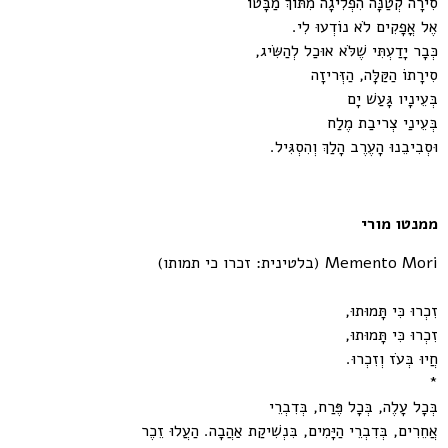
סִירָה קְטַנָּה הִפְלִיגָה מִתּוֹךְ מַבָּטוֹ
אֶל אֳפָקִים לֹא נוֹדְעוּ לִי.
כְּבָר יָדַעְתִּי שֶׁלֹּא אוּכַל לְהַשִּׂיג,
סִירָתוֹ הַקַּלָּה, הַזְִּריזָה
בְּעֵינָיו גָּעַשׁ יָם
בְּעֵינַי צְִריבַת מֶלַח
וּסְבִיבֵנוּ הָעֶרֶב הָלַךְ וְהִסְגִּיל.
ממנטו מורי
Memento Mori (בלטינית: זכרו כי תמותו)
זִכְרוּ כִּי תָּמוּתוּ,
זִכְרוּ כִּי תָּמוּתוּ,
חֲיוּ בְּעֹז וְזִכְרוּ.
*
בְּכָל עָלֶה, בְּכָל פֶּרַח, בְּדִבְרֵי
אֲחֵרִים, בְּדִבְרֵי הַיָּמִים, בִּנְשִׁיקַת אַהֲבָה. הַעֲלוּ זֵכֶר