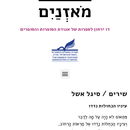
מֹאזְנַיִם
דו ירחון לספרות של אגודת הסופרות והסופרים
שירים / סיגל אשל
עיניו הכחולות נדדו
פִּתְאוֹם לֹא הָיָה עַל מָה לְדַבֵּר
וְעֵינָיו הַכְּחֻלּוֹת נָדְדוּ אֶל מַרְאוֹת הָרְחוֹב,