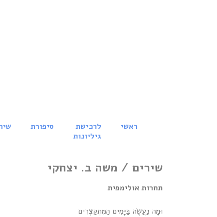
ראשי
לרכישת
סיפורת
שיר
גיליונות
שירים / משה ב. יצחקי
תחרות אולימפית
וּמָה נַעֲשֶׂה בַּיָּמִים הַמִּתְקַצְּרִים