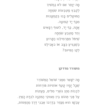
מָה יִוָּתֵר אִם לֹא נַמְשִׁיךְ
לְקַבֵּץ מַטְבְּעוֹת שִׂמְחָה
הַמּוּטָלִים בָּנוּ בְּקַמְצָנוּת
מִכַּף יָד קְפוּצָה.
אֲהָהּ, כַּף יָד, לִטּוּף רְפָאִים
וְהֵד מַטְבֵּעַ שִׂמְחָה
שֶׁיִּפֹּל מִתַּרְמִילֵנוּ הַקָּרוּעַ
כְּשֶׁנַּגִּיעַ כְּצָב אוֹ כאָכִילֶס
לְקַו הַסִּיּוּם?
משורר מזדקן
מָה יִשָּׁאֵר מִמֶּנִּי שׁוֹאֵל הַמְּשׁוֹרֵר
שֶׁכָּל יָמָיו קָטַף אוֹתִיּוֹת פּוֹרְחוֹת
לִבְנוֹת מֵהֶן גִּשְׁרֵי מִלִּים, מַעֲקוֹת
עַל פְּנֵי תְּהוֹם בֵּין מְצוּקֵי הַתִּקְוָה לִגְדַת הָאַיִן.
עַכְשָׁו הוּא מְפַזֵּר בְּדַרְכּוֹ אַבְנֵי דֶּרֶךְ מְהַסְּסוֹת,