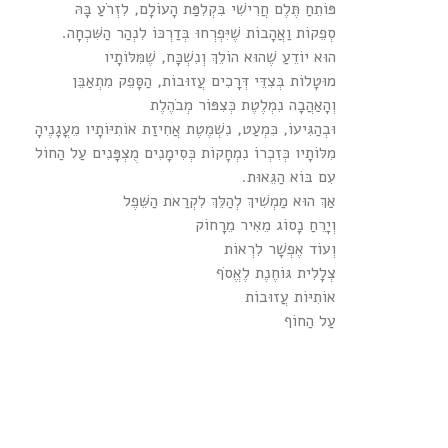
פּוֹתֵחַ תֶּלֶם חֲרִישִׁי בִּקְלִפַּת הָעוֹלָם, לִזְרֹעַ בָּהּ
סְפֵקוֹת וַאֲהָבוֹת שֶׁיִּפְרְחוּ בְּדַרְכּוֹ לִנְהַר הַשִּׁכְחָה.
הוּא יוֹדֵעַ שֶׁהוּא הוֹלֵךְ וְנִשְׁכָּח, שֶׁמִּלּוֹתָיו
מוּטָלוֹת בְּצִדֵּי דְּרָכִים עֲזוּבוֹת, הַסָּפֵק מִתְאַבֵּן
וְהָאַהֲבָה נִמְלֶטֶת כְּצִפּוֹר מְבֹהֶלֶת
וּבְהַגִּיעוֹ, כִּמְעַט, נִשְׁמֶטֶת אֲחִיזַת אוֹתִיּוֹתָיו מֵעֳגָנֶיהָ
מִלּוֹתָיו כְּזִכְרוֹ נִמְחָקוֹת כְּסִימָנִים מֻצְפָּנִים עַל הַחוֹל
עִם בּוֹא הַגֵּאוּת.
אַךְ הוּא מַמְשִׁיךְ לְהַלֵּךְ לִקְרַאת הַשֵּׁפֶל
וְיָרֵחַ נָסוֹג מֵאִיר מֵרָחוֹק
וְעוֹד אֶפְשָׁר לִרְאוֹת
צְלָלִית גּוֹחֶנֶת לֶאֱסֹף
אוֹתִיּוֹת עֲזוּבוֹת
עַל הַחוֹף