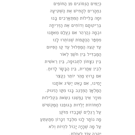
כְּיַמִּים הַנְּסוֹגִים מִן הַחוֹפִים
נִמְהָרִים לְהָחִישׁ אֶת הַשְּׁקִיעָה
וּמָה בַּלֵּילוֹת הַמִּתְאָרְכִים בָּנוּ
בְּרֵיקוּתָם וְדוֹחִים אֶת הַזְּרִיחָה
וּבְמָה נְהַרְהֵר אִם נֶעֱלַם מֵאִתָּנוּ
מִסְפַּר הַהַקָּפוֹת שֶׁנּוֹתְרוּ לָנוּ
עַד קְצֵה הַמַּסְלוּל עַד קַו הַסִּיּוּם
הַמַּבְדִּיל בֵּין חֹשֶׁךְ לְאוֹר
בֵּין נִצָּחוֹן לִתְבוּסָה, בֵּין רֵאשִׁית
לְבֵין אַחֲרִית, בֵּין הַבָּשָׂר לָרוּחַ.
אִם נָרוּץ מַהֵר יוֹתֵר נְקַצֵּר
יָמֵינוּ, אִם נָאֵט יַשִּׂיג אוֹתָנוּ
הַמַּלְאָךְ הַמְּזַנֵּב בָּנוּ מִקַּו הַזִּנּוּק.
מוּזָר אֵיךְ נַפְשֵׁנוּ נִשֵּׂאת בִּקְלִילוּת
לִמְחוֹזוֹת יַלְדוּת בְּגוּפֵנוּ הַמַּקְשִׁישׁ
עַל רַגְלַיִם שֶׁכָּבְדוּ מִזֹּקֶן
מָה נוֹתָר לָנוּ מִלְּבַד זִכָּרוֹן מְתַעְתֵּעַ
עַל מָה שֶׁהָיָה יָכוֹל לִהְיוֹת וְלֹא
יִקְרֶה עוֹד לְעוֹלָם.