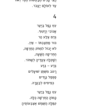
חֲצִי פָּנִים מְבַקְּשׁוֹת חֶסֶד וְאוֹר
עַד לְעוֹלָם יַעֲבֹר.
4
עֵץ נָפַל בַּיַּעַר
אָנוֹכִי וְזָקוּף.
גֶּדֶם צֶלַע הַר
כּוּר מַחְצַבְתּוֹ – אַיִן.
לֹא יָכוֹל לִמְחֹק הַחֶרְפָּה,
הֶחְרִיפָה הַשָּׁעָה,
וְשָׁקְלָה צְעָדֶיהָ לְאָחוֹר.
גֶּדַע – גֶּזַע
רָטֹב מִשֶּׁתֶן שׁוּעָלִים
סַפְסַל נַוָּדִים
כְּפִיסִים לְבַעֲרָהּ.
עֵץ נָפַל בַּיַּעַר
כָּמוֹהָ הַחֻרְשָׁה כֻּלָּהּ.
קִפְּלָהּ הַשֶּׁמֶשׁ אֶצְבְּעוֹתֶיהָ