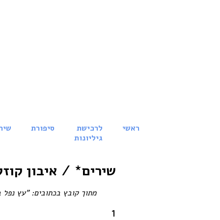
ראשי
לרכישת
סיפורת
שיר
גיליונות
שירים* / איבון קוזל
מתוך קובץ בכתובים: "עץ נפל ב
1