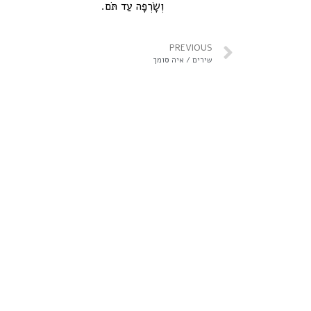
וְשָׂרְפָה עַד תֹּם.
PREVIOUS
שירים / איה סומך