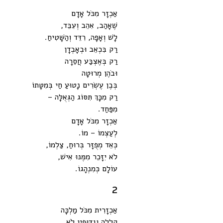
אַכְזָר מִכֹּל אָדָם
שֶׁאָהַב, אִהֵב וְעִבֵּד,
לָשׁ וְאָפָה, רִדֵּד וְהַשָּׁטִיחַ.
רַק בִּכְאֵב וּבְאָבְדָן
רַק בְּאֶצְבַּע חֲסֵרָה
וּבֹהֶן מְרוּטָה
בְּבֶן עֶשְׂרִים נָטוּעַ חַי בְּמִטָּתוֹ
רַק מִכָּךְ תִּסּוֹג הַגְּאֻלָּה –
מִפַּחַד.
אַכְזָר מִכֹּל אָדָם
לְעַצְמוֹ – מוֹ.
כְּאֵד מְפֻזָּר בְּרוּחַ, צַלְמוֹ,
לֹא יִזָּכֵר מִמֶּנּוּ אִישׁ,
עוֹלָם כְּמִנְהָגוֹ.
2
אַכְזָרִית מִכֹּל מַלְכָּה
קְלָלָה וְגִדּוּפִין לֹא