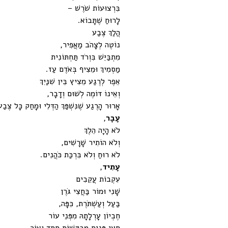
בִּרְצוּעוֹת שֹׁרֶשׁ –
לָרוּחַ שֶׁתָּבוֹא.
הֲלַךְ צֶבַע
נוֹטֶה לְצָהֹב מַאֲפִיר,
מִתְבַּיֵּשׁ בִּוְרֹד תַּחְתּוֹנִית
מַסְמִיךְ וּמֵצִיף בְּאֹדֶם עַז.
אֵפֶר לְרֶגַע מֵצִיץ בֵּין שִׁנַּיִךְ
וְאֵינוֹ דּוֹמֶה לְשׁוּם וְדָבָר,
אָרוּר הָרֶגַע שֶׁנִּשְׁפַּךְ הַדְּלִי וּמָחַק כָּל צֶבַ
עָבָר
,
לֹא הָיָה הֵלֶךְ
וְלֹא הוֹתִיר שָׁרָשִׁים,
לֹא רוּחַ וְלֹא בִּרְכַּת כֹּהֲנִים.
עָתִיד
,
עִקְבוֹת עֲקֵבִים
שָׁנִי וּמוֹר בַּחֲצִי גֹּרֶן
בַּעַל וְעַשְׁתֹּרֶת, כִּפָּה,
חֶבְיוֹן עָרְלָתָהּ מִפְּנֵי עוֹר