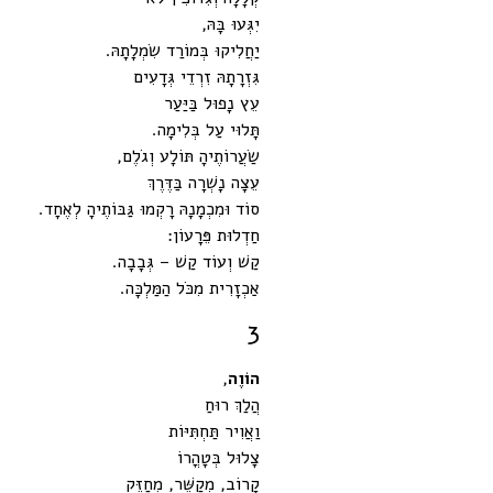
יִגְּעוּ בָּהּ,
יַחֲלִיקוּ בְּמוֹרַד שִׂמְלָתָהּ.
גִּזְרָתָהּ זִרְדֵי גְּדָעִים
עֵץ נָפוּל בַּיַּעַר
תָּלוּי עַל בְּלִימָה.
שַׂעֲרוֹתֶיהָ תּוֹלָע וְגֹלֶם,
עֵצָה נָשְׁרָה בַּדֶּרֶךְ
סוֹד וּמִכְמָנָהּ רָקְמוּ גַּבּוֹתֶיהָ לְאֶחָד.
חַדְלוּת פֵּרָעוֹן:
קַשׁ וְעוֹד קַשׁ – גְּבָבָה.
אַכְזָרִית מִכֹּל הַמַּלְכָּה.
3
הוֹוֶה
,
הֲלַךְ רוּחַ
וַאֲוִיר תַּחְתִּיּוֹת
צָלוּל בְּטָהֳרוֹ
קָרוֹב, מְקַשֵּׁר, מְחַזֵּק