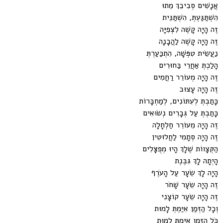
אֲנָשִׁים סְבִיבֵךְ מֵתוּ
הִשְׁתַּגַּעְתְּ, הִשְׁתַּנֵּית
זֶה הָיָה קָשֶׁה לִצְפִיָּה
זֶה הָיָה קָשֶׁה לַהֲבָנָה
נַעֲשֵׂית טִפְּשָׁה, הִתְכַּעַרְתְּ
הָלַכְתְּ אַחֲרֵי בַּחוּרִים
זֶה הָיָה מְעוֹרֵר רַחֲמִים
זֶה הָיָה עָצוּב
כָּתַבְתְּ לְעִתּוֹנִים, לְמַחְבָּרוֹת
כָּתַבְתְּ עַל גְּבָרִים נְשׂוּאִים
זֶה הָיָה מֵעוֹרֵר חַלְחָלָה
זֶה הָיָה סְתָמִי לַחֲלוּטִין
הַקְּצָווֹת שֶׁלָךְ הָיוּ מְפֻצָּלִים
הָיְתָה לָךְ גִּבֶּנֶת
הָיָה לָךְ שֵׂעָר עַל הָעֹרֶף
זֶה הָיָה שֵׂעָר שָׁחֹר
זֶה הָיָה שֵׂעָר קוֹצָנִי
וְכָל הַזְּמַן אִיַּמְתְּ לָמוּת
כְָֹּל הַזְּמַן אִיַּמְתְּ לָמוּת