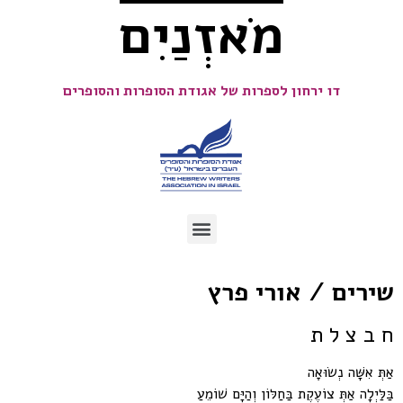
מֹאזְנַיִם
דו ירחון לספרות של אגודת הסופרות והסופרים
שירים / אורי פרץ
ח ב צ ל ת
אַתְּ אִשָּׁה נְשׂוּאָה
בַּלַּיְלָה אַתְּ צוֹעֶקֶת בַּחַלּוֹן וְהַיָּם שׁוֹמֵעַ