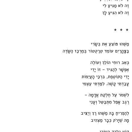
זֶה לֹא מַגִּיעַ לִי
זֶה לֹא הִגִּיעַ לָךְ
* * *
מַשֶּׁהוּ פּוֹצֵעַ אֶת בְּשָׂרִי
בַּצָּהֳרַיִם עוֹמֵד טְרַקְטוֹר בְּמֶרְכַּז הַשָּׂדֶה
כְּאֵב רוּחִי הוֹלֵךְ וְעוֹלֶה
אֶפְשָׁר לְהַגִּיד – זוֹ יָדִי
יָדִי הַקּוֹטֶפֶת, בִּרְכַּי הָעֲיֵפוֹת
עָבַדְתִּי קָשֶׁה. לִמַּדְתִּי עַצְמִי
לִשְׁמֹר עַל חֶלְקַת אֲדָמָה –
רֶגֶב אָפֵל מִתְבַּטֵּל וְעָנִי
לְהַפְרִיחַ בָּהּ מַשֶּׁהוּ רַךְ וְיַצִּיב
מָה שֶׁיָּרֹק כְּבָר מַצְהִיב
קוֹץ נִלְכָּד בְּעוֹרִי