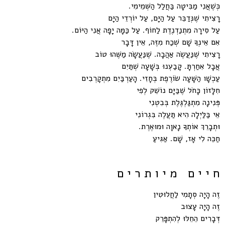
כְּשֶׁאֲנִי מַבִּיטָה בַּחֲלַל הַשְּׁמֵימִי.
רָצִיתִי שֶׁנְּדַבֵּר עַל הַיָּם, עַל יוֹרְדֵי הַיָּם
עַל סִירָה מִתְנַדְנֶדֶת לַחוֹף. עַל כַּמָּה יָפָה אֲנִי הַיּוֹם.
אִם אֵינְךָ שָׁם שְׁכַח מִזֶּה, אֵין דָּבָר
רָצִיתִי שֶׁנַּעֲשֶׂה אַהֲבָה. שֶׁנַּעֲשָׂה מַשֶּׁהוּ טוֹב
אֲבָל אִחַרְתָּ. קָבַעְנוּ בְּשָׁעָה שְׁתַּיִם
עַכְשָׁו הַשָּׁעָה שׂוֹרֶפֶת בְּחָזִי. הָעַרְבַּיִם מִתְקָרְבִים
חִלָּזוֹן כָּחֹל שֶׁבַּיָּם נוֹשֵׁק לְפִי
פְּנִינָה מִתְגַּלְגֶּלֶת בְּבִטְנִי
אֵי בַּלַּיְלָה הִיא תַּעֲלֶה בִּגְרוֹנִי
וּתְבָרֵךְ אוֹתְךָ נָאוָה וּמוּאֶרֶת.
חַכֵּה לִי אָז, שָׁם. אַגִּיעַ
ח י י ם מ י ו ת ר י ם
זֶה הָיָה סְתָמִי לַחֲלוּטִין
זֶה הָיָה עָצוּב
דְּבָרִים הֵחֵלּוּ לְהִתְפָּרֵק