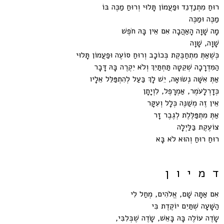
רוּחַ מִתְנַדְנֵד וּפַעֲמוֹן תָּלוּי וְרוּחַ מַכֶּה בּוֹ
מַכֶּה וּמַכֶּה
מָה שָׁוָה הָאַהֲבָה אִם אֵין בָּהּ חֹפֶשׁ
שָׁוָה, שָׁוָה
כְּשֶׁאַתְּ מִתְחַבֶּקֶת בְּכוֹכָב וְרוּחַ סוֹעֶה וּפַעֲמוֹן תָּלוּי
הַמִּדְרָכָה שְׁקֵטָה תַּחְתַּיִךְ וְלֹא יִקְרֶה בָּהּ דָּבָר
אַתְּ אִשָּׁה נְשׂוּאָה, יֵשׁ לָךְ בַּעַל לְהִתְפַּלֵּל אֵלָיו
כְּדָרְלָעֹמֶר, אַמְרָפֶל, לִוְיָתָן
אֵין זֶה מְשַׁנֶּה כְּלָל וְעִקָּר
אַתְּ מִתְפַּלֶּלֶת לְגֶבֶר זָר
צוֹעֶקֶת בַּלַּיְלָה
רוּחַ רוּחַ וְהוּא לֹא בָּא
ד מ י ו ן
אִם אַתָּה שָׁם, אֱלֹהִים, מְחַל לִי
הַשָּׁעָה שְׁתַּיִם יוֹקֶדֶת בִּי
שָׂדֶה עוֹלֶה בָּהּ בָּאֵשׁ, שָׂדֶה שֶׁבְּלִבִּי,