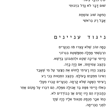
שׁוּם דָּבָר לֹא גָּדֵל בִּזְכוּתִי
הַחִטָּה שׁוּב צוֹמַחַת
אֲבָל רַק בְּרֹאשִׁי
נ י ג ו ד ע נ י י נ י ם
כַּמָּה טוֹב שֶׁלֹּא עָצְרוּ פֹּה הַנְּעָרִים
הִרְגַּשְׁתִּי מַחֲלָה מִתְפַּשֶּׁטֶת בִּגְרוֹנִי
הָיִיתִי צְרִיכָה שֶׁקֶט וּלְהִתְבּוֹנֵן בַּדֶּשֶׁא.
בְּקֶצֶב צְמִיחָתוֹ, אִם הָיָה כָּזֶה.
בַּקֶּצֶב הַזֶּה רָצִיתִי לָחוּשׁ אֶת הַצַּעַר עַל מִי שֶׁאָבַד
וְאֵינוֹ מִתְקַיֵּם בָּעוֹלָם. בְּקֶצֶב הִתְהַוּוּת בֶּכִי רַע
רָצִיתִי הֶאָטָה שֶׁלֹּא קָרְתָה. הַנְּעָרִים עָבְרוּ מֵעָלַי
כְּאִלּוּ הָיִיתִי פִּסַּת בַּד אֲכוּלָה מִמֶּלַח, הֵם דִּבְּרוּ עַל מָקוֹם אַחֵר
כְּחֲבוּרָה הֵם הָיוּ יָפִים אַךְ כְּבוֹדְדִים לֹא.
כְּמוֹ אֵבָר מְנֻתָּק מֵהַגּוּף אֵלָיו הָיָה שַׁיָּךְ
לִפְנֵי הַכְּרִיתָה.