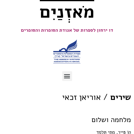
מֹאזְנַיִם
דו ירחון לספרות של אגודת הסופרות והסופרים
שירים
/ אוריאן זכאי
מלחמה ושלום
הוֹ פְּיֶיר, מָתַי תִּלְמַד