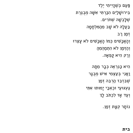
פַּעַם כְּשֶׁהָיִיתִי יֶלֶד
בִּירוּשָׁלַיִם הִכַּרְתִּי אִשָּׁה מְבֻגֶּרֶת
שֶׁלָּבְשָׁה שְׁחֹרִים.
בַּעֲלָהּ לֹא שָׁב מֵהַמִּלְחָמָה
זְמַן רַב
וְהָאֲנָשִׁים כְּמוֹ הָאֲנָשִׁים לֹא עָצְרוּ
וְהַזְּמַן לֹא הִתְמַהְמֵהַּ
וְרַק הִיא קָפְאָה.
הִיא כַּנִּרְאֶה כְּבָר מֵתָה
וַאֲנִי בְּעַצְמִי אִישׁ מְבֻגָּר
שֶׁבִּזְבֵּז הַרְבֵּה זְמַן
גַּעְגּוּעַי וּכְאֵבַי יָמוּתוּ אִתִּי
וְעַד אָז לִכְתֹּב לָךְ
נוֹתָר קְצָת זְמַן.
בית