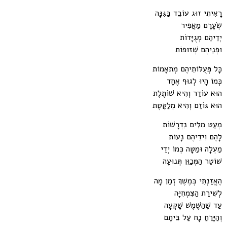
רָאִיתִי זוּג עוֹבֵד בַּגִּנָּה
שְׂעָרָם מַאֲפִיר
יְדֵיהֶם מְגֻיָּדוֹת
וּפְנֵיהֶם שְׁזוּפוֹת
כָּל פְּעֻלּוֹתֵיהֶם מְתֹאָמוֹת
כְּמוֹ הָיוּ לְגוּף אֶחָד
הוּא עוֹדֵר וְהִיא שׁוֹתֶלֶת
הוּא גּוֹזֵם וְהִיא מְלַקֶּטֶת
מְעַט מִלִּים נִדְרָשׁוֹת
לָהֶם וִידֵיהֶם נָעוֹת
מַעְלָה וּמַטָּה כְּמוֹ יְדֵי
שׁוֹטֵר הַמְּכַוֵּן תְּנוּעָה
הֶאֱזַנְתִּי בְּמֶשֶׁךְ זְמַן מָה
לְשִׁירַת הַצִּמְחִיָּה
עַד שֶׁהַשֶּׁמֶשׁ שָׁקְעָה
וְהַיָּרֵחַ נָח עַל בֵּיתָם