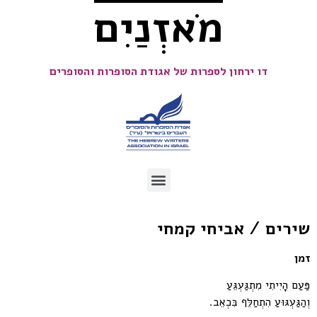
מֹאזְנַיִם
דו ירחון לספרות של אגודת הסופרות והסופרים
שירים / אביחי קמחי
זמן
פַּעַם הָיִיתִי מִתְגַּעְגֵּעַ
וְהַגַּעְגּוּעַ הִתְחַלֵּף בִּכְאֵב.