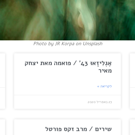
Photo by JR Korpa on Unsplash
אֶגְלִיזָאוּ 43' / פואמה מאת יצחק
מאיר
לקריאה »
23 באפריל 2020
שירים / מרב זקס פורטל