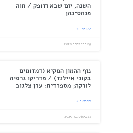
השנה, יום שבא ודופק / חוה
פנחס־כהן
לקריאה »
29 בספטמבר 2020
נוף ההמון המקיא (דמדומים
בקוני איילנד) / פדריקו גרסיה
לורקה; מספרדית: ערן צלגוב
לקריאה »
23 בספטמבר 2020