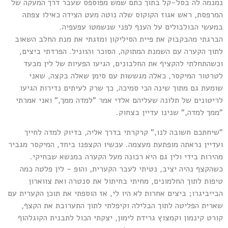
נמנמה לה בסל-קל בתוך כתם שמש מפוספס שעבר דרך המעקה של
המרפסת, ראש אגוז הקוקוס שלה נוטה מעט הצידה כאילו צפתה
במעשי הבולבולים על הענף לפני שנשמטו עפעפיה.
הברגתי מהבקבוק את פיית הסיליקון ומזגתי את מנת החלב השאוב
לתוך הקערה עם השמנת המתוקה, הסוכר והווניל. הפרדתי ביצים,
וכשהתחלתי להקציף את החלבונים, הגיעו הפעיות של לין מבעד
לטרטור המיקסר, כאלה מגששות עם סימן שאלה בקצה, שאני
שומעת גם מתוך שינה הכי סמיכה, כך שרק לעיתים נדירות הגיעו
לריטונים של תלונה שעליהם אלדי אמר "למדה ממך," ואני אמרתי
"ממך למדה," שנינו עדיין בצחוק.
"שיחתכם חשובה לנו," קרקרתי בדרך אליה, בדיוק למדה לחייך
ועדיין נראתה מופתעת מעצמה. עכשיו הקצפנו ביחד, המיקסר מגביר
מהירות בידי ולין גם היא רכונה מעל הקערה במנשא שבחיקי.
כשהקצף נהיה יציב, נטיתי לעבר הקערית, והופ – לין פלטה כמה
טיפות לתוך החלמונים, מחיתי בחיתול את סנטרה ואת צווארון
הבייביגרו; ביצים אחרות לא היו לי, אז הוספתי את תוכן הקערית עם
שארית הפליטה לתוך הבלילה וקיפלתי לתוך התערובת את הקצף,
קורט קינמון וקמצוץ גרידת לימון, יצקתי הכול לתבנית הקוגלהוף