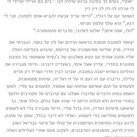
"אוקיי, נשים לך בתיבה ברגע שיהיה לנו." בים בם טרילי טרילי לי
לי טרלה לה לה לה דין דין
השוטר קם על רגליו, "הייתי צריך עכשיו להביא אותך לתחנה, תני לי
רגע," הוא שלף טלפון מכיסו.
"הלו, אתה איתן? שלום לאדוני, מדברים מהמשטרה."
יצאתי למטבח תומכת בראשה הרדום של לין על כתפי, הגברתי את
הרדיו, פרק שלישי מסימפוניה של ברהמס, שיבוש בקליטה העלה
עליו תחנה אחרת עם קטע מאלבום של ג'נסיס ששמעתי כל התיכון
מסוגרת בחדרי, עדיין אצל אימי, כשעדיין דיברנו. הייתי מגבירה את
הווליום כשהיא ישבה במטבח, שבינו לבין חדרי הפריד רק תריס
גלילה, ודיברה עם זה ועם זו על זו ועל זה, שיחות מתמשכות,
לפעמים על ההם שאיתם שוחחה שם אתמול, לפעמים גם עליי. למען
האמת כמות הדברים שדוברו אצלנו עם קרובים על מקורבים ולהפך
בסודי סודות ולא לגלות הייתה די שווה אצל כולם, כולל אותי, כך
שיצאנו פיטיות ועדיין, היה גדול עליי, הייתי מגבירה כדי לא לשמוע
ולפעמים מחלישה כדי לשמוע. ואלדי לא דיבר בכלל, שתק עד מחנק.
לרגע גברה התזמורת הסימפונית על קולו של פיטר גבריאל ושוב
חזרה לרקע, מהפנטים הערבובים, לעקוב פעם אחרי הצלילים האלה