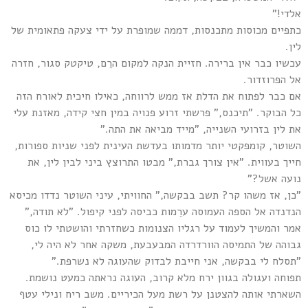
אלדי!"
כתפיים מכוסות מתכנסות, דממה שמופרת על ידי צעקה פתאומית של
לין.
עכשיו כבר אין ברירה. חזיית הנקה למקום הרֵם, טיקטק סגור, חזרה
אל הפרוזדור.
אם כבר לפתוח את הדלת אז ממש לרווחה, כאילו חיכית לאורח הזה
כל הבוקר. "תיכנס," פרשתי זרוע פנויה במין חצי קידה, מאזנת עלי
את לין בזרועי השנייה, "מייד מביאה את התה."
השוטר, קומפקטי יותר מדמותו בעדשת העינית לפני שניות ספורות,
חייך בעווית. "אין צורך גברת," מבטו התרוצץ ביני לבין לין, את
נועה אשל?"
"כן, אז משהו קר? תשב בבקשה," החוויתי, עיני השוטר נדדו מכיסא
הנדנדה אל הספה העמוסה ערֵמות כביסה לפני קיפול. "לא תודה,"
אמר והמשיך לעמוד על רגליו הצנומות כשחזרתי והושטתי לו כוס
גבוהה של התמיסה הוורדרדה המבעבעת, משקה אחר לא היה לי,
"תסלח לי בבקשה, אני חייבת לבדוק שהעוגה לא נשרפת."
תפוחה ועגולה בגוון ירח מלא קרוב, העוגה נראתה כמעט נושמת.
השארתי אותה להצטנן על רשת מעל הכיריים. משב ריח ונילי עטף