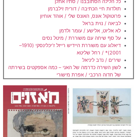
כל הלילה הסתובבנו / סתיו אתלן
תולדות חיי הכתיבה / דורית זילברמן
פרוטוקול אונס, האונס שלי / אוהד אוחיון
לביאה / נוית בראל
לא אליוט, אלישע / עומר ולדמן
על סף שיחה עם משוררת / מיטל נסים
דיאלוג עם משוררת היידיש רייזל ז'יכלינסקי (1910–
2001)* / רחל שליטא
שירים / נדב ליניאל
לשון השירה כדרמה של האני – כמה אספקטים בשירתה
של חדוה הרכבי / אפרת מישורי