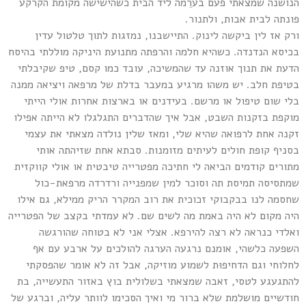
הנושנה שמצאתי פעם בערֵמה ליד הבית כשהישישה מקומת הקרקע
פונתה לבית אבות, ולתנור.
ורק אז לין ביקשה לינוק. התיישבנו, נמזגות לתוך טלטול עדין
בכיסא הנדנדה. כשהיא חלמה והרפתה מתנועת היניקה מוללתי בהיסח
הדעת את תנוך אוזנה עד שהמשיכה, עובד כמו קסם, טיפ שקיבלתי
בטיפת חלב. יש משהו מרגיע במעבר בדלת של מרפאה ויציאה ממנה
בלי שום טיפול או מרשם. בעידנים או בארצות אחרות אולי הייתי
מוקפת בזקנות השבט, אבל איך שהדברים התגלגלו לא הייתה אפילו
זקנה אחת לרפואה שהיא שלי, ומאז שלין נולדה מצאתי את עצמי
בסניף קופת חולים לעיתים מזומנות. סבתא אחת שזיהתה אותי
מתורים קודמים הביאה לי חתיכה מפטרייה טיבטית או אולי קווקזית
שמתסיסה תמיסת תה וסוכר למין שמפנייה ורדרדה מרפאת-כול
שחסמה לנו בבקבוקי זכוכית את רוב המקרר הריק ממילא, גם אילו
היה מקום לא היה באמת מה לשים שם. לא עמדתי בקצב של הפטרייה
ואלדי כנראה לא רצה להירפא. אצלי אני לא בטוחה שהורגשה
השפעה כלשהי, אומנם נרגעה הערגה להולכים על ארבע עם אף
לחלוחי וגם הדחיפוּת לשמוע מוזיקה, אבל זה לא אומר שהפסקתי
להתגעגע לטסי, זאבה שמצאתי בשלולית בוץ באזור התעשייה, בת
חודשיים מושלמת שלא ברור מי ואיך הסכימו לוותר עליה, וברגע של