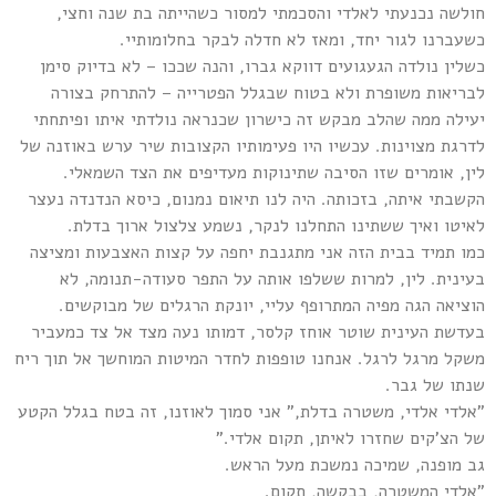
חולשה נכנעתי לאלדי והסכמתי למסור כשהייתה בת שנה וחצי,
כשעברנו לגור יחד, ומאז לא חדלה לבקר בחלומותיי.
כשלין נולדה הגעגועים דווקא גברו, והנה שככו – לא בדיוק סימן
לבריאות משופרת ולא בטוח שבגלל הפטרייה – להתרחק בצורה
יעילה ממה שהלב מבקש זה כישרון שכנראה נולדתי איתו ופיתחתי
לדרגת מצוינות. עכשיו היו פעימותיו הקצובות שיר ערש באוזנה של
לין, אומרים שזו הסיבה שתינוקות מעדיפים את הצד השמאלי.
הקשבתי איתה, בזכותה. היה לנו תיאום נמנום, כיסא הנדנדה נעצר
לאיטו ואיך ששתינו התחלנו לנקר, נשמע צלצול ארוך בדלת.
כמו תמיד בבית הזה אני מתגנבת יחפה על קצות האצבעות ומציצה
בעינית. לין, למרות ששלפו אותה על התפר סעודה-תנומה, לא
הוציאה הגה מפיה המתרופף עליי, יונקת הרגלים של מבוקשים.
בעדשת העינית שוטר אוחז קלסר, דמותו נעה מצד אל צד כמעביר
משקל מרגל לרגל. אנחנו טופפות לחדר המיטות המוחשך אל תוך ריח
שנתו של גבר.
"אלדי אלדי, משטרה בדלת," אני סמוך לאוזנו, זה בטח בגלל הקטע
של הצ'קים שחזרו לאיתן, תקום אלדי."
גב מופנה, שמיכה נמשכת מעל הראש.
"אלדי המשטרה, בבקשה, תקום.