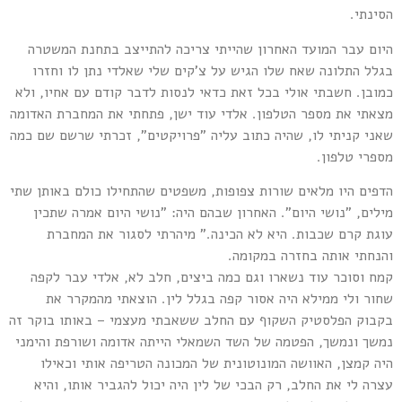
הסינתי.
היום עבר המועד האחרון שהייתי צריכה להתייצב בתחנת המשטרה
בגלל התלונה שאח שלו הגיש על צ'קים שלי שאלדי נתן לו וחזרו
כמובן. חשבתי אולי בכל זאת כדאי לנסות לדבר קודם עם אחיו, ולא
מצאתי את מספר הטלפון. אלדי עוד ישן, פתחתי את המחברת האדומה
שאני קניתי לו, שהיה כתוב עליה "פרויקטים", זכרתי שרשם שם כמה
מספרי טלפון.
הדפים היו מלאים שורות צפופות, משפטים שהתחילו כולם באותן שתי
מילים, "נושי היום". האחרון שבהם היה: "נושי היום אמרה שתכין
עוגת קרם שכבות. היא לא הכינה." מיהרתי לסגור את המחברת
והנחתי אותה בחזרה במקומה.
קמח וסוכר עוד נשארו וגם כמה ביצים, חלב לא, אלדי עבר לקפה
שחור ולי ממילא היה אסור קפה בגלל לין. הוצאתי מהמקרר את
בקבוק הפלסטיק השקוף עם החלב ששאבתי מעצמי – באותו בוקר זה
נמשך ונמשך, הפטמה של השד השמאלי הייתה אדומה ושורפת והימני
היה קמצן, האוושה המונוטונית של המכונה הטריפה אותי וכאילו
עצרה לי את החלב, רק הבכי של לין היה יכול להגביר אותו, והיא