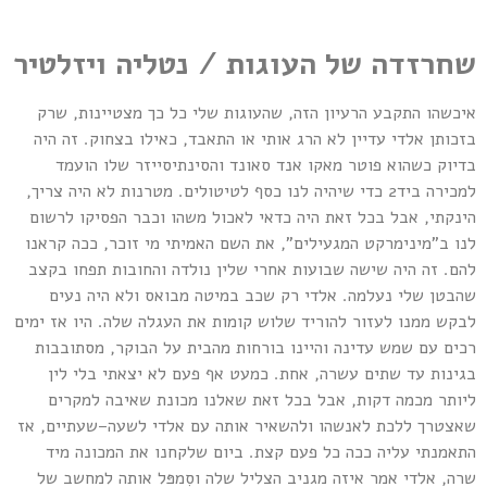
שחרזדה של העוגות / נטליה ויזלטיר
איכשהו התקבע הרעיון הזה, שהעוגות שלי כל כך מצטיינות, שרק
בזכותן אלדי עדיין לא הרג אותי או התאבד, כאילו בצחוק. זה היה
בדיוק כשהוא פוטר מאקו אנד סאונד והסינתיסייזר שלו הועמד
למכירה ביד2 כדי שיהיה לנו כסף לטיטולים. מטרנות לא היה צריך,
הינקתי, אבל בכל זאת היה כדאי לאכול משהו וכבר הפסיקו לרשום
לנו ב"מינימרקט המגעילים", את השם האמיתי מי זוכר, ככה קראנו
להם. זה היה שישה שבועות אחרי שלין נולדה והחובות תפחו בקצב
שהבטן שלי נעלמה. אלדי רק שכב במיטה מבואס ולא היה נעים
לבקש ממנו לעזור להוריד שלוש קומות את העגלה שלה. היו אז ימים
רכים עם שמש עדינה והיינו בורחות מהבית על הבוקר, מסתובבות
בגינות עד שתים עשרה, אחת. כמעט אף פעם לא יצאתי בלי לין
ליותר מכמה דקות, אבל בכל זאת שאלנו מכונת שאיבה למקרים
שאצטרך ללכת לאנשהו ולהשאיר אותה עם אלדי לשעה–שעתיים, אז
התאמנתי עליה ככה כל פעם קצת. ביום שלקחנו את המכונה מיד
שרה, אלדי אמר איזה מגניב הצליל שלה וסִמפּל אותה למחשב של