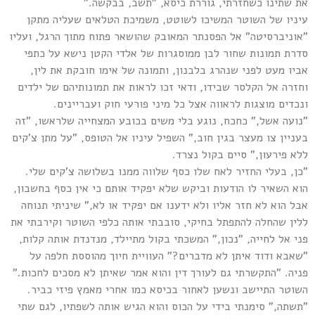
את שתינו כשחזרתי, גוררת כיסא, "תשב, בבקשה."
עיניו של השוטר המשיכו לשוטט, משמיכת הטלאים שעליה מתקן
"אוניברסיטה" אל הפסנתר המאובק שהושאר פתוח מתוך הרגל, ועליו
סדרת תמונות שחור לבן ממוסגרות של אלדי הקטן נישא על כתפי
אביו מעט לפני שנהרג בלבנון, ותמונה של אימו חובקת את לין,
וחזרה אל הקלסר שבידו, ודאי זכו לראות את תמונותיהם של ילדים
ונכדים מוצגות לראווה אצל כל מיני פורעי חוק ועבריינים.
"נועה אשל," כחכח, נוגע בלי משים בכובע המצחייה שלראשו, "זה
בעניין צו מעצר בגין חוב," השפיל עיניו אל הטופס, "על מתן צ'קים
ללא פירעון," סיים בקול נצרד.
"כן, בעלי החזיר לאח שלו כסף שלווה ממנו בשלושה צ'קים שלי.
הוא השאיר לו הודעות וביקש שלא יפקיד אותם כי אין כסף בחשבון,
אבל הוא לא חזר אליו ולא ידענו אם יפקיד או לא," שיניתי תנוחה
ללין שהחלה להתפתל בחיקי, סובבתי אותה כלפי השוטר וקירבתי את
פני אל לחייה, "נכון," המשכתי בקול מתיילד, מנדנדת אותה קלות,
"שאבא ודוד איתן לא מדברים?" העוויית חיוך מהוססת חלפה על
פניה. "התקשרתי גם לעורך דין והוא אמר שאיתן לא מסכים לחכות."
השוטר התיישב ונשען לאחור בכיסא כמו אחרי מאמץ פיזי כביר.
"תשתה," סימנתי בידי על הכוס והוא הגיש אותה לשפתיו, לגם שתי