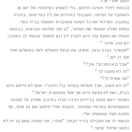
ופעם אחרי אלה.
נכנסתי לחדר השינה הדומם, בלי לשמוע נשימותיו של ישן או
להסתכל על המיטה, השכבתי בזהירות את לין בעריסתה. בחזרה
במטבח, הפרדתי את כל העוגה מהתבנית ועטפתי בנייר כסף.
בפתח הסלון שמעתי את השוטר, "כן תוך שלושה שבועות, בבקשה
תשלח את הפקס עוד היום לעורך דין וגם למספר שנתתי לך בתחנה,
יום טוב אדוני."
"תקשיבי גברת נועה, תשיגו את הכסף ותשלמו לאח בתשלום אחד
תוך 21 יום."
"אבל הוא הסכים? איך?"
"זה לא משנה לך."
"מה אמרת לו?"
"זה לא חשוב, אבל תשלמו במועד כן? ותזכרי: אתם לא הייתם היום
בבית, ואת לא פגשת היום אף אחד ממשטרת ישראל."
השוטר רשם משהו בניירות ועיניו עברו בסיבוב אחרון על תצוגת
המשפחתיוּת במרומי הפסנתר, חשבתי אולי חיפשו שם גם אותי, אף
תמונה מצד המשפחה שלי.
הגשתי לו את החבילה בנייר הכסף, "אוקיי, אני מקווה שאם כך זה לא
נחשב שיחוד שוטר."