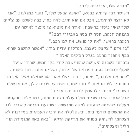
"חברה שלו, אביזרים לרכב."
השוטר רכן קדימה בכסא, "ואיפה הבעל שלך," נופף במזלגון, "אני
לא רוצה להתערב, אבל אם הוא חייב לאח כסף, ככה לשלם עם צ'קים
שלך שאין כיסוי בחשבון, ואיזה אח מוציא צו מעצר לאישה עם
תינוקת יונקת, חסר לו כסף באביזרי רכב?"
הנעתי בראשי. "אין לי מושג, אין לנו רכב."
"בן אדם," צקצק לעצמו, המזלגון עדיין בידו, "אפשר לחשוב שהוא
תכף מתפגר מרעב בגלל הצ'קים האלה."
נזכרתי בשכנה הישישה שהתיישבה לידי בקו חמש, שרידי שיער
שקוף צנופים בסיכת פרחים של ילדות, רגליים מתנדנדות באוויר.
"למה את עצובה," פצחה, "חבר, יש? אהה! את שואלת אצלו איך חו
מתכוויין לפרנס אותך? גורנישט, רואים על פוּנים שלך, את מבשלת
בשבילו? תיזהרי להאמין לבחורים רעבים."
אבל אנחנו היינו שניים מול העולם הגס והסתום, כמו אליס מהקומה
מעלינו שהייתה שועטת למטה מתנשפת כשהגענו הביתה להזכיר לנו
את התשלום לוועד בית, וכשטלטלה את ירכיה הענקיות במדרגות לא
הצלחתי להשתיק במוחי את מוזיקת הרקע, "באה באה התזמורת תוף
חליל ומצלתיים".