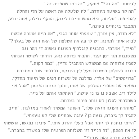
לגימות. "מה זה?" צחקק, "זה כמו שמפניה זה."
"תה קר בשיטה מיוחדת," לין טלטלה את ראשה על חזי והחלה
להתייפח. "סליחה, היא ממש חייבת לינוק, התקף גדילה, אתה יודע,
תתכבד בינתיים בעוגה."
"לא תודה, אין צורך," שמעתי אותו בגבי, "את היית אמורה עכשיו
לבוא איתי לתחנה, יש לך פה את הטלפון של האח הזה של בעלך?"
"מייד," אמרתי. בתבנית קוגלהוף העוגות נאפות די מהר וגם
מצטננות תוך זמן קצר. חתכתי פרוסה נאה, חזרתי לשוטר והנחתי
לפניו צלוחית עם המשולש המהביל עדיין, "כמה דקות."
רכונה לשולחן במטבח מעל לין היונקת, דפדפתי שוב במחברת
"פרויקטים" של אלדי, מדלגת על עשרות דפים של תיעוד מחדלַי,
מצאתי את מספרי הטלפון של אחיו, ותוך זמזום הפזמון "אבל אוי
לילד רע, אצבע נו נו נו עושה," העתקתי אותם על נייר.
כשחזרתי לסלון לא נותר פירור בצלחת.
"מיוחדת העוגה הזאת שלך," השוטר המשיך לאחוז במזלגון, "חייב
להגיד לך גיברת, נועה כן? עוגה שבחיים שלי לא טעמתי."
"הייתי נותנת לך יותר אבל בעלי יהרוג אותי," עינינו נפגשו, הושטתי
לו את הפתק, "זה הנייד וזו השלוחה הפרטית שלו במשרד בחברה."
"באיזה חברה האח עובד?"