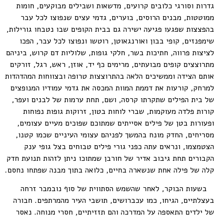
גדרות וסורגי כלובים קרועים, מדשאות ושבילים מבוקעים, חומות
ממוטטות, מבנים הרוסים, בוערים, גדמי עצים שנפוצו לכל עבר
בהפצצות שפגעו פגיעה ישירה גם בבית הקופים שבו נטבחו גורילות,
שימפנזים, קופי בבון ואורנגאוטן, רוטשו ונפוצו לכל עבר, הפכו
לציצות פרווה, חתיכות בשר, חלקי גופות, שלוליות דם קרוש, ביניהם
מתרוצצים קופים מבועתים, מרימים כף יד, אוזן, ראש, רגל, זורקים
אותם הצידה וממשיכים הלאה בהתרוצצות טרופה ובצווחות המהדהדות
למרחק, קורעות את דממת המוות המכסה את גדמי עמודיו המנופצים
של בית הפילים שתקרתו קרסה, ושם, תחת ערמות של לבנים ועפר,
קורות פלדה מעוקמות, שברי לוחות בטון, זרוקות גופות נפוחות
ופעורות בטן של פילים אסייתים שמתוכם שפוכים מעיים עצומים,
מסריחים, החדק מונח בהמשך לפניהם עצומי העיניים שכמו קטנו,
הצטמצמו, ונראים עתה כפני גורי פילים טבוחים בצל גופי ענק
הקבורים תחת גיבוב אדיר של חורבן שמתוכו ניתן לזהות תנועת חדק
קלה של פילה אחת שנשארה בחיים, כלואה בתוך מבנה שפתחו נחסם.
בשעות הבוקר, לאחר שהשמש הסתווית של סוף נובמבר זרחה
בעצלתיים, הגיחו, כמו עכברושים, תושבי העיר מהמרתפים. חבורה
של ילדים התאספה על המדרכה והם תזזיתיים, חסרי מנוחה. נאסר