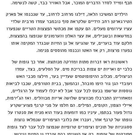
תכף ומייד לסדר הדברים המוכר, אבל האוויר כבד, קשה לנשימה.
הילדים המשיכו הלאה, דילגו מרחוב לרחוב, עד שנכנסו אל פארק
הטירגארטן רחב הידיים שלקראת סוף נובמבר עמדו מרבית שלדי
עציו עירומים מעלים. הם עקפו את מכתשי הפצצות הטריים שנפערו
במדשאות ובשבילים, את עצי האלון והערמונים שנופצו בהפצצות,
חלקם עוד בוערים, עד שהגיעו אל גן החיות שבגדר המקיפה אותו
נפערו פרצות, רק אז האטו ונכנסו מהוססים פנימה.
ראשונות ראו זברות מתות ומזרקה מנותצת. אחר כך גופות של
כלבי ים ואריות ים צפות בבריכת מים. על הסלעים, בצד, עמדו
הניצולים. מכלוב ההיפופוטמים שעדיין בער, חילצו מכבי האש
ועובדי הגן גור היפו מובהל, ובהמשך, בבית הטורפים, שכבו לביאות
גוססות שרשפו בכעס לכל עבר אבל לא יכלו לעמוד על הרגליים,
ומאחוריהן התכרבלו מכווצים שלושה אריות מבוהלים. ואז הג'ירפות,
איילי הצפון, הקופים, הפילים. הם חלפו על פני קרנף פצוע־שקרע
גדול פעור בכתפו, עיניו כמו דומעות בעוד הוא מניח את סנטרו על
גופתו של קרנף אחר, ועברו את כלובי הציפורים שנמלאו נוצות
ססגוניות של תוכים וציפורים טרופיות שנפוצו לכל עבר לצד גופות
מפורקות של עופות. רק אז השגיחו בהם עובדי גן החיות וגירשו