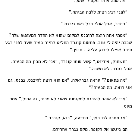
"מה אתה אומר מקס?" שאל.
"לפני רגע רצית ללכת הביתה."
"בסדר, אבל אולי בכל זאת ניכנס."
"ממתי אתה רוצה להיכנס למקום שהוא לא החדר המעופש שלך?
שככה יהיה לי טוב, פתאום קונרד החליט לתייר בעיר שעד לפני רגע
סירב אפילו לירוק עליה… חנפן."
"תשתוק, אידיוט," קטע אותו קונרד, "אני לא מבין מה הבעיה.
אבל בסדר. לא משנה."
"מה פתאום?" קראה גבריאלה, "אם הוא רוצה להיכנס, נכנס, גם
אני רוצה. מה הבעיה?"
"אני לא אוהב להיכנס למקומות שאני לא מכיר, זה הכול," אמר
מקס.
"אז תחכה לנו כאן," הודיעה, "בוא, קונרד."
הם ניגשו אל הקופה. מקס נגרר אחריהם.