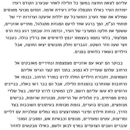
עליהם לצאת החוצה במשך כל הלילה לאחר שבערב הקודם רעדו
יסודות העיר כאילו התנפלה עליה רעידת אדמה. זמזום מנועי מטוסים
שמילא את שמי הערב והתערבל עם יללות אזעקה וצרורות ירי של
תותחי הנ"מ, הפך ברגע אחד לרעם הפגזות מתגלגל, מחריש אוזניים,
ששטף את חלקה המערבי של העיר, ונדמה היה שבתוך רגע כוח הרס
מפלצתי, בלתי נתפס בעצמתו ינפץ לרסיסים את ברלין כולה. כעבור
חצי שעה חזר השקט. הגברים וחלק מהנשים יצאו החוצה, אבל
הילדים נשארו כלואים בפנים.
בבוקר הם יצאו עם אוזניים מצפצפות ונחיריים מאובקים אל
הרחוב שלהם שעדיין לא נפגע. בתוך זמן קצר הגיעו אליהם
השמועות, וחבורת הילדים החלה לרוץ במורד הרחוב, נכנסו אל
הרחובות שהוחרבו בהפגזות הלילה, אבל הם כבר ראו כאלה, בניינים
הרוסים לא עשו עליהם רושם, לכן המשיכו לרוץ קדימה, בצל שלדי
בתים מפויחים, בין תלולית של הריסות, מכוניות שרופות, כבישים
מנותצים, מבנים בוערים, גופות מכוסות בעיתונים השוכבות בצד
הדרך, כוחות חילוץ ופינוי המתרוצצים כמו נמלים עמלניות עם דליים
ומריצות, עטים ומעדרים, מנופים וכבאיות אש, ומסביב המוני
עוברים ושבים הצועדים במרץ לכאן ולשם, כאילו מבקשים לחזור