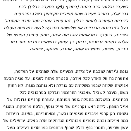
לשעבר והלומי קרב בהווה (בחורף 1963 במערב ברלין) לבין
גבריאלה, בחורה צעירה שהם מצילים מקיפאון בשלג ומכניסים
לדירתם הסמוכה לחומת ברלין. זהו סיפור אהבה חסר סיכוי המתנהל
בצל הזיכרונות הרודפים את שלושתם המבקש לגעת במלחמת העולם
השנייה, ובעיקר בטראומות שהביאה איתה, מתוך סיפורן האישי של
שלוש דמויות גרמניות, ובתוך כך עוסק בנושאים רחבים יותר כמו
זיכרון, אשמה, פוסט־טראומה, אהבה, תשוקה, שתיקה.
גופת ג'ירפה שוכבת על צידה, המעיים שלה שפוכים על האדמה,
צווארה נח אל הארץ לכל אורכו, סנטרה מתוח לפנים, על פניה הבעה
אנושית שלווה שכמו משלימה עם גורלה ולא נותנת מנוח. לא רחוק
משם, מעבר לשביל שאבניו התרוממו ונזרקו בערבוביה לכל
הכיוונים, מושלכת בתעלה גופה מעוותת, עטורת קרניים גדולות של
אייל הצפון. לידה ראש וקרניים של אייל נוסף, הלסת מרוסקת, מהגוף
נשארו רק קרעי איברים פנימיים ובשר, ומאחוריהם, בפינה, רועדות
כמה איילות וכמה עופרים מבוהלים הנדחקים אלה באלה. ערפילים של
עשן שריפה, חומרי נפץ ודלק שרוף מרחפים כמו אדים רעילים מעל