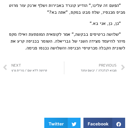
"הפעם זה עלינו," הודיע קונרד באבירות ושלף ארנק עור מרוט
מכיס מכנסיו, שלח מבט במקס, "אתה בא?"
"כן, כן, אני בא."
"שלושה כרטיסים בבקשה," אמר לקופאית המופתעת ואילו מקס
מיהר להיעמד מצידה השני של גבריאלה. השומר בכניסה קרע את
לשונית הקבלה מכרטיסי הכניסה והשלושה נכנסו פנימה.
NEXT
PREVIOUS
מבוא לכלכלה / יבשם עזגד
טיוטה ללא שם / נורית גרץ
Twitter
Facebook