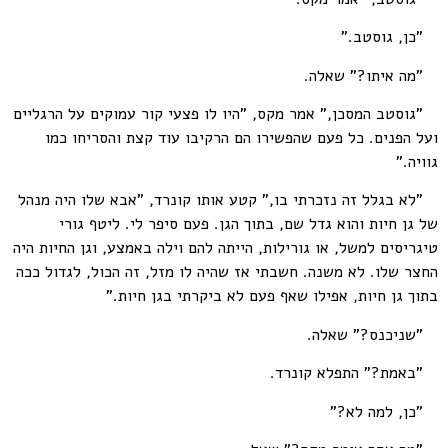
"כן, גוסטב."
"מה איתו?" שאלה.
"גוסטב המסכן," אמר מקס, "היו לו פצעי קור עמוקים על הרגליים
ועל הפנים. כל פעם שהפשירו הם הרקיבו עוד קצת והסריחו כמו
גוויה."
"לא בגלל זה נזכרתי בו," קטע אותו קונרד, "אבא שלו היה מנהל
של גן חיות והוא גדל שם, בתוך הגן. פעם סיפר לי. ליטף גורי
טיגריסים למשל, או גורילות, הייתה להם וילה באמצע, וגן החיות היה
החצר שלו. לא משנה. חשבתי אז שהיה לו מזל, זה הכול, לגדול ככה
בתוך גן חיות, אפילו שאף פעם לא ביקרתי בגן חיות."
"שניכנס?" שאלה.
"באמת?" התפלא קונרד.
"כן, למה לא?"