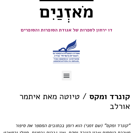
מֹאזְנַיִם
דו ירחון לספרות של אגודת הסופרות והסופרים
קונרד ומקס
/ טיוטה מאת איתמר
אורלב
"קונרד ומקס" (שם זמני) הוא רומן בכתובים המספר את סיפור
מערכת היחסים שבין קונרד ומקס, שני גברים גרמנים, חיילי ורמאכט