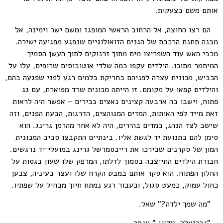
אותם משם בצעקות.
הם רצו החוצה, אל הרחוב הראשי המופגז ומשם ישר וימינה, אל
מבנה תחנת הרכבת של הגנים הזואולוגיים שנפגע מפגיעה ישירה.
מכבי האש עוד השפריצו מים מתוך זרנוקים לתוך העשן הסמיך
המיתמר מתוכו. הילדים עקפו כמה שלדי אוטובוסים שרופים, עלו על
הכביש, מכונית עצרה לפניהם בחריקת בלמים רגע לפני שפגעה בהם,
והילדים קפאו על מקומם. זו הייתה מכונית שרד מפוארת, עם גג
פתוח, וישבו בה ארבעה קצינים נאצים בכירים – אפשר היה לראות
זאת מייד לפי האותות, המדים המגוהצים, הדרגות, הבעת הפנים, וזה
שישב לצד הנהג, במדים בהירים, היה לא אחר מהרמן גרינג. הוא
סימן להם בתנועת יד לגשת אליו. בינתיים התקבצו סביב המכונית
המון של סקרנים שבירכו את רייכסמרשל גרינג במועלי־יד נרגשים.
חבורת הילדים התייצבה בסמוך לדלתו, המרפק שלו שעון בגסות על
החלון הפתוח. הוא סקר אותם במבט הקרח שלו ועצר בעיניה, צבען
כחול עמוק, כמעט סגול, וכעבור רגע נמתח חיוך מבחיל על שפתיו.
"מה שמך ילדה?" שאל.