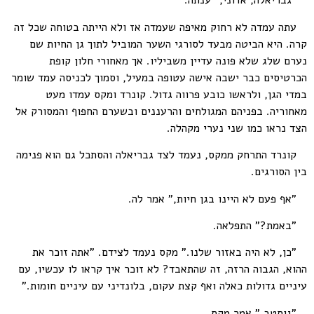
"גבריאלה, אדוני," ענתה.
עתה עמדה לא רחוק מאיפה שעמדה אז ולא הייתה בטוחה שכל זה
קרה. היא הביטה מבעד לסורגי השער המוביל לתוך גן החיות שם
נערם שלג שלא פונה עדיין משביליו. אך מאחורי חלון קופת
הכרטיסים כבר ישבה אישה עטופה במעיל, וסמוך לכניסה עמד שומר
במדי הגן, ולראשו כובע פרווה גדול. קונרד ומקס עמדו מעט
מאחוריה. בפניהם המגולחים והרעננים ובשערם החפוף והמסורק אל
הצד נראו כמו שני נערי מקהלה.
קונרד התרחק ממקס, נעמד לצד גבריאלה והסתכל גם הוא פנימה
בין הסורגים.
"אף פעם לא היינו בגן חיות," אמר לה.
"באמת?" התפלאה.
"כן, לא היה באזור שלנו." מקס נעמד לצידם. "אתה זוכר את
ההוא, הגבוה הרזה, זה שהתאבד? לא זוכר איך קראו לו עכשיו, עם
עיניים גדולות כאלה ואף קצת עקום, בלונדיני עם עיניים חומות."
"גוסטב," אמר מקס.