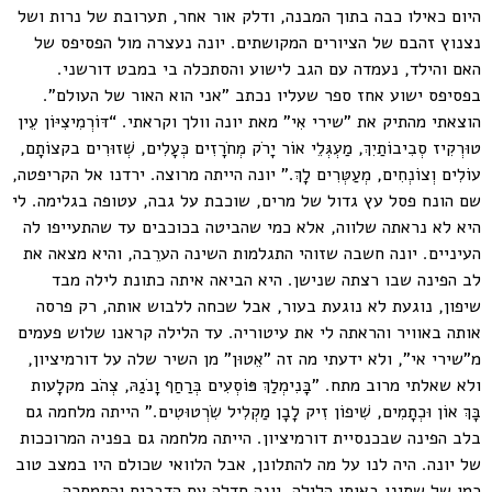
היום כאילו כבה בתוך המבנה, ודלק אור אחר, תערובת של נרות ושל
נצנוץ זהבם של הציורים המקושתים. יונה נעצרה מול הפסיפס של
האם והילד, נעמדה עם הגב לישוע והסתכלה בי במבט דורשני.
בפסיפס ישוע אחז ספר שעליו נכתב "אני הוא האור של העולם".
הוצאתי מהתיק את "שירי אִי" מאת יונה וולך וקראתי. “דּוֹרְמִיצִיּוֹן עֵין
טוּרְקִיז סְבִיבוֹתַיִךְ, מַעְגְּלֵי אוֹר יָרֹק מְחֹרָזִים כְּעָלִים, שְׁזוּרִים בקצוֹתָם,
עוֹלִים וְצוֹנְחִים, מְעַטְּרִים לָךְ." יונה הייתה מרוצה. ירדנו אל הקריפטה,
שם הונח פסל עץ גדול של מרים, שוכבת על גבה, עטופה בגלימה. לי
היא לא נראתה שלווה, אלא כמי שהביטה בכוכבים עד שהתעייפו לה
העיניים. יונה חשבה שזוהי התגלמות השינה הערֵבה, והיא מצאה את
לב הפינה שבו רצתה שנישן. היא הביאה איתה כתונת לילה מבד
שיפון, נוגעת לא נוגעת בעור, אבל שכחה ללבוש אותה, רק פרסה
אותה באוויר והראתה לי את עיטוריה. עד הלילה קראנו שלוש פעמים
מ"שירי אי", ולא ידעתי מה זה "אֵטוּן" מן השיר שלה על דורמיציון,
ולא שאלתי מרוב מתח. "בָּנִימְלַךְ פּוֹסְעִים בְּרַחַף וָנֹגַהּ, צְהֹב מקלָעות
בָּךְ אוֹן וּכְתָמִים, שִׁיפוֹן זִיק לָבָן מַקְלִיל שִׂרְטוּטִים." הייתה מלחמה גם
בלב הפינה שבכנסיית דורמיציון. הייתה מלחמה גם בפניה המרוככות
של יונה. היה לנו על מה להתלונן, אבל הלוואי שכולם היו במצב טוב
כמו של שתינו באותו הלילה. יונה חדלה עם הדברים והתמסרה