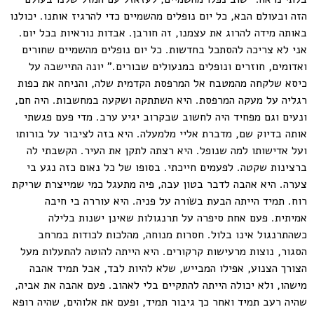
הזה ובעולם הבא, כל יום נופלים מהשמיים כדי להרגיז אותנו. יכולנו
באותה מידה להרוג את עצמנו, זה חורבן. אבדות נוראיות בכל יום.
אני לא צריכה להסתכל בחדשות. כל יום נופלים מהשמיים שחורים
ואדומים, חוזרים ונופלים במנעולים שבורים." יונה התיישבה על
כיסא שלקחה מהמטבח אל המרפסת הקדמית שלה, והניחה את כפות
רגליה על מעקה המרפסת. היא השתתקה ושקעה במחשבות. היה חם,
ונעים וגם מפחיד היה לחשוב שבקרוב יגיע ערב. מדי פעם פגשתי
אותה בדיוק שם, מדברת אליי מלמעלה. היא בזה לציבור על בורותו
ועל אדישותו למה שנופל. היא רצתה לתקן את העיר. הקשבתי לה
ברצינות שקטה. לפעמים חייכתי. בסופו של כל נאום כזה נגע בי
צערה. היא אהבה לדבר בטון עבה, פיה מתעגל כמי שמייצרת שריקת
רוח. תמיד הייתה הבעת בשׂורה על פניה. היא עוררה בי חיבה
אמיתית. פעם אחת סיפרה על תרנגולות שאינן ישנות בלילה
כשהתרנגול אינו בלול. חסרות מנוחה, מהלכות לכודות במרחב
הסגור, נוצות מרעישות קרקורים. היא הייתה להוטה להתעלות מעל
הצורך הצנוע, אפילו המבייש, שלא להיות לבד, אבל תמיד אהבה
מישהו, ולא יכולה הייתה להתקיים בלי לאהוב. פעם אהבה את אביה,
שהיה רעב תמיד ואחר כך גיבור תמיד, ופעם את אלוהים, שהיה רופא