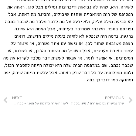
לשירה. היא, שהיו לה נבואות וזיכרונות ומילים מכל סוג, ראתה את
הפסיפס של רות המואבייה אוחזת שיבולים, והבינה מה ראתה, אבל
לא הביעה מילה עליה, ולא ידעה על מה לדבר מלבד מה שכבר כתבה
ופורסם בספר. חשבתי שמדובר בעייפות, אבל האמת היא שיונה
נרגעה. נדמה היה שנפלא לא להיות בעלת מילים חדשות. רואים
רצפה משובצת שחור לבן, או נישה עם ציור פטרוס, או עיטור על
עמוד בצורת מעוינים, אבל בשביל מה השחור והלבן, או פטרוס, או
המעוינים, אי אפשר לומר. אי אפשר לעשות דבר מלבד לקרוא את מה
שכבר נכתב. שם במרפסת הבית שלה היא יכולה הייתה להסביר הכול,
ולתת ממילותיה על כל דבר שרק רצתה. אבל עכשיו הייתה שירה, יפה
ומתוקה כמו דובדבן בפה.
NEXT
PREVIOUS
שתי פגישות עם משוררת / סיון בסקין
לשון השירה כדרמה של האני – כמה אספקטים בשירתה של חדוה הרכבי / אפרת מישורי