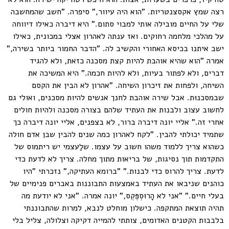
רצה שמץ אקסצנטריות. "הוא היה עיוור," סיפרה. "חשב שהמחשבה
שלי על החיים מובילה אותי למבוי סתום." היא דיברה כאילו דיווחה
על מהלכי מלחמה רחוקים. ואז ענתה לאהרון אצלי במכונית, כאילו
ישב איתנו בכיסא האחורי והקשיב לה. "הדבר החמור ביותר בשירה,"
אמרה "הוא שהיא אוהבת להיות קצת מסכנה כזאת, ולא להגיד
דברים, ולא לפתור בעיות, ולא להיות חכמה." היא המשיכה את
השיחה, ולפחות את זיכרון השיחה. "אהרון לא הבין את הקסם
שבמסכנוּת. אבל שירה אוהבת לחנך אנשים להיות מסכנים, ואולי גם
לחשוב עצוב ולבנות את העתיד שלהם בצורה מסכנה ולהיות חולים
אחרי זה." אליי יונה דיברה ברור, לא בצפנים, אליי יונה דיברה כך
שתמיד יכולתי להבין. "לקח לאהרון כמה שנים להבין שבן אדם חולה
כשהוא צריך ללמוד משהו חשוב על עצמו. שלַעצמי יש ריתמוס של
התקדמות תוך נסיגות, של בריאות מתוך מחלה. צריך לא לדעת כדי
לדעת. צריך להרוס כדי לבנות." "ברומא העתיקה," נזכרתי "היו
כוהנים שניבאו את העתיד באמצעות התבוננות באברים פנימיים של
בעלי חיים." "אני לא הָרוּסְפֶּקְס," יונה אמרה. "אני לא יודעת מה
תהיה תוצאת המתקפה. כישלון מוחלט לנבא, למרות שהתבוננתי
בלבבות הקטנים האדומים, צותתי להמייה דקיקה וצלולה, צליל בלי