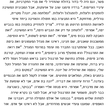
פשר, וגם היה לי כדור בדולח שהחזיר לי את פניי החקרניות, את
עיניי העייפות." ברדיו סימנו שוב על אזעקות, אבל המכונית המשיכה
להתקדם ולעלות, להתגלגל ולעלות. "ומלחמה מה, יונה? מקרית,
גורלית, מודחקת." היא התנערה כמו חתולה והאזינה ביחד איתי
לאוושת הזמזום הרוטט מן הרדיו. "צריך להחזיק בתקווה כמו בגביש
יפה," אמרתי. "ולטחון עד דק את הגביש היפה," היא המשיכה. "ואת
האבקה לתת בכוס מים," אמרתי. "ואת המים לשתות," היא הוסיפה.
ממשכנות שאננים, שם חנינו, ראינו את מגדל הפעמונים ואת כיפת
האבן. ככל שהתקרבנו התברר מה עומד במרומי המגדל. "את רואה
את התרנגול? הוא מתעלף מרוב כיסופים," היא אמרה וצחקה, קורנת
מרוב סיפוק. פסלון נחושת של תרנגול ניצב בראש המגדל ועמד ללא
ניע ברוח, שהעיפה את שערותינו, פרמה את החגורה של המעיל הקל
שלי, נופפה את שרווליה של יונה. היא המשיכה: "במקום כזה,
בזמנים כאלה, המלאכים סחוטים. אני אמורה לקפל להם את הכנפיים
בעדנה." הרוח עיוותה את דבריה. "יונה בת אדם, אני לא שומעת על
מה את מדברת," אמרתי. היא פנתה אליי ואמרה: "בבוקר, כשנרצה
כבר לקום, תשמעי את התרנגול קורא, אבל לפני כן נקרא שירה
לפחות שלוש פעמים." נכנסנו אל אולם התפילה הריק, ועברנו את
האפסיס. שמענו צעדי אנשים מהדהדים, אבל לא ראינו אף אדם. אור