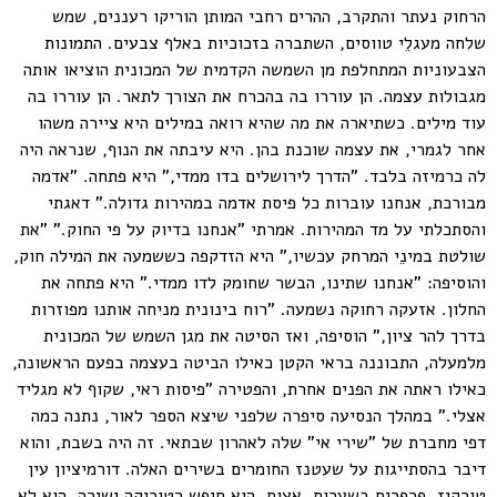
הרחוק נעתר והתקרב, ההרים רחבי המותן הוריקו רעננים, שמש
שלחה מעגלֵי טווסים, השתברה בזכוכיות באלף צבעים. התמונות
הצבעוניות המתחלפת מן השמשה הקדמית של המכונית הוציאו אותה
מגבולות עצמה. הן עוררו בה בהכרח את הצורך לתאר. הן עוררו בה
עוד מילים. כשתיארה את מה שהיא רואה במילים היא ציירה משהו
אחר לגמרי, את עצמה שוכנת בהן. היא עיבתה את הנוף, שנראה היה
לה כרמיזה בלבד. "הדרך לירושלים בדו ממדי," היא פתחה. "אדמה
מבורכת, אנחנו עוברות כל פיסת אדמה במהירות גדולה." דאגתי
והסתכלתי על מד המהירות. אמרתי "אנחנו בדיוק על פי החוק." "את
שולטת במינֵי המרחק עכשיו," היא הזדקפה כששמעה את המילה חוק,
והוסיפה: "אנחנו שתינו, הבשר שחומק לדו ממדי." היא פתחה את
החלון. אזעקה רחוקה נשמעה. "רוח בינונית מניחה אותנו מפוזרות
בדרך להר ציון," הוסיפה, ואז הסיטה את מגן השמש של המכונית
מלמעלה, התבוננה בראי הקטן כאילו הביטה בעצמה בפעם הראשונה,
כאילו ראתה את הפנים אחרת, והפטירה "פיסות ראי, שקוף לא מגליד
אצלי." במהלך הנסיעה סיפרה שלפני שיצא הספר לאור, נתנה כמה
דפי מחברת של "שירי אי" שלה לאהרון שבתאי. זה היה בשבת, והוא
דיבר בהסתייגות על שעטנז החומרים בשירים האלה. דורמיציון עין
טורקיז, פרפרים בשערות, אצות. הוא חיפש רטוריקה ישירה. הוא לא