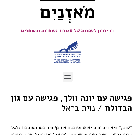
מֹאזְנַיִם
דו ירחון לספרות של אגודת הסופרות והסופרים
פגישה עם יונה וולך, פגישה עם גוֹן
הבדולח
/ נוית בראל
"שוב," היא דיברה בייאוש וסובבה את כף היד כמו מסובבת גלגל
בלתי נראה. "שוב נפלו מהשמיים, לעזאזל עם המזל שלנו בעולם