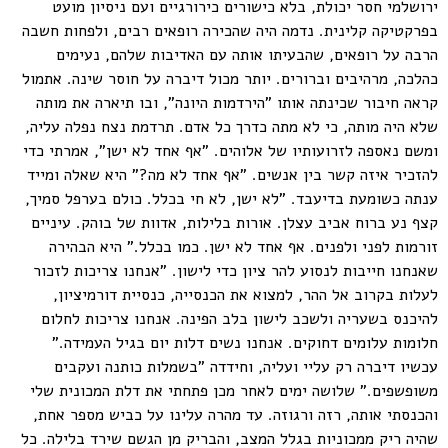
ירושלמי חסר יכולת, בלא כישורים כירורגיים ועם ניסיון מועט
בפרקטיקה קלינית. נדמה היה שהכירה רופאים רבים, ולפחות חשבה
הרבה על רופאים, שהבעיתו אותה עם האדיבות שלהם, נעימים
כהלכה, מרהיבים וברורים. יותר מכול דיברה על חוסר שינה. אתמול
קראה חיבור שכינתה אותו "הירדמות היונה", ובו תיארה את מותה
שלא היה מותה, כי לא מתה כדרך כל אדם. תרדמת נצח נפלה עליה,
ומשם נאספה לזרועותיו של אלוהים. "אף אחד לא ישן", אמרתי כדי
להזכיר איזה קשר בין אנשים. "אף אחד לא מה?" היא שאלה ומייד
ענתה כשומעת בדיעבד. "לא ישן, לא חי בכלל. כולם בערפל סמיך,
קצף נע ברוח אביב עצלן. אורות בלילות, אדוות של בוהק. עיניים
זורמות לפני ולפנים. אף אחד לא ישן. כמו בכלל." היא הבהירה
שאנחנו חייבות לנסוע להר ציון כדי לישון. "אנחנו צריכות לזכור
לעלות בקרוב אל ההר, למצוא את הכנסייה, כנסיית דורמיציון,
להיכנס בשעריה ולשכב לישון בלב הפינה. אנחנו צריכות לחלום
חלומות עלומים דחוקים. אנחנו נשים דלות יום בגיל העמידה."
עכשיו דיברה רק עליי ועליה, וחידדה "בשמלות כותנה ועקבים
משופשפים." שלושה ימים לאחר מכן פתחתי את דלת המכונית שלי
והכנסתי אותה, רזה ורגוזה. עד מהרה עלינו על כביש מספר אחת,
שהיה ריק ממכוניות בגלל המצב, והבריק מן הגשם שירד בלילה. כל