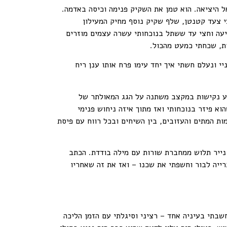
 היציאה. הוא טמן את השקיק פנימה וכיסה באדמה.
 צעד קטנטן, שלף שקיק נוסף מחיק המעילון
עה וחצי עד ששתל בנוכחותי עשרה עצמים מוזרים
ת, שכחתי כמעט מהכול.
ונעלם חשתי איך יחד עימו פרח אותו ענן ריח
ע נקישות במקצב משתנה על הגג המאולתר של
א פיזר בנוכחותי ואז מתוך איזה ניחוש פנימי
ת המתים והעזובים, בין השיחים ובכל רווח עם פיסת
נייר תלוש ממחברת שורות עם מילה בודדת. הכתב
ייה לבור וחשפתי את שכנו – ואז את זה שאחריו
בתי בעיניה אחד – רציני וסיגלתי עם הזמן הליכה