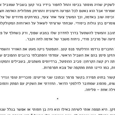
שקיק שהיה מוסתר בכיסו והחל לחפור בידיו בור קטן בשביל שמוביל אל
שאמרתי אבל הוא נאטם לכל הפרעה חיצונית והתרחק מתלולית האדמה חצי
וכיסה שוב באדמה, וכך המשיך צעד אחר צעד, במרחקים מדודים של צלי
ומרים בהן גולות ביסודי. שכחתי שרציתי לשאול על הארוחות המקולקלו
בב והמשיך להשתעל בדרך לחדרון שלו במבט שפוף, ורק כשחלף על פניי 
תיעה של מרכיב סודי, ניחוח משכר של אדמה לחה וקבר.
ברים נרדמו והדלקתי פנס קטן. הטפטוף ניקה מעט את האוויר והשמי
הזקן סימן בהם את השביל הראשי. עמדתי והסתכלתי ברגבים ההפוכים שהו
 רק קצה הקרחון: סביב ההוסטל, ברדיוסים משתנים, בשבילים והמקומו
ת, כמו היינו תחת מתקפה של צבא חפרפרות.
ור בחוט תפירה בקשר פרפר ובתוכו שני פריטים: סוכריית טופי וגזיר 
וט, מהסוג שמחובר לדלפקי הדואר. החזרתי את השקיק עם הפתק והסוכר
מילה אחת – סליחה.
*
ן. היא תפסה אותי לשיחה כאילו הוא היה בן חסותי או אפשר בגלל שנחש