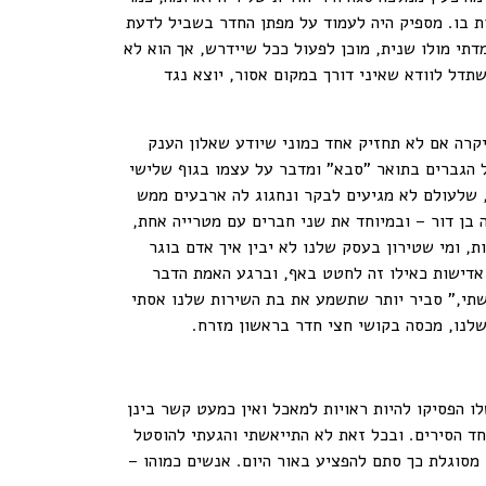
ת בו. מספיק היה לעמוד על מפתן החדר בשביל לדעת
דתי מולו שנית, מוכן לפעול ככל שיידרש, אך הוא לא
דל לוודא שאיני דורך במקום אסור, יוצא נגד
יקרה אם לא תחזיק אחד כמוני שיודע שאלון הענק
 כל הגברים בתואר "סבא" ומדבר על עצמו בגוף שלישי
 שלעולם לא מגיעים לבקר ונחגוג לה ארבעים ממש
בן דור – ובמיוחד את שני חברים עם מטרייה אחת,
ת, ומי שטירון בעסק שלנו לא יבין איך אדם בוגר
 אדישות כאילו זה לחטט באף, וברגע האמת הדבר
שתי," סביר יותר שתשמע את בת השירות שלנו אסתי
שלנו, מכסה בקושי חצי חדר בראשון מזרח.
ו הפסיקו להיות ראויות למאכל ואין כמעט קשר בינן
ד הסירים. ובכל זאת לא התייאשתי והגעתי להוסטל
מסוגלת כך סתם להפציע באור היום. אנשים כמוהו –