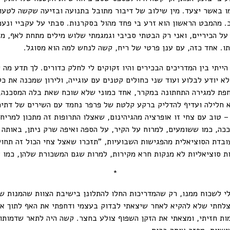
ו באשר יצעד. מין שילוב של דיבור מתובל בתנועה ובזיעה שקשה לטעו
ב. מהמבט הראשון הוא זרע בי פחד מהול בסקרנות. סבתי על עקביי ונעמ
 הכיריים, ואני רק הבטתי סביבי וגמגמתי שלוש מילים מתחת לאף, משת
ו. אחד כזה, עם ענן פרטי של ריח, קשה לנחש למה הוא מסוגל.
יתי בין המדריכים הבכירים והיו זקוקים לי לחלק כדורים. לך תדע מה 
א לא יודע לבלוע ועוד שני כחולים קטנים עם עוגייה, ולירון שמכנה את
דוחפת למגירה התחתונה במקרר, אחד כמוני שלא שוכח שאת בלה המסכנה,
א חלילה ועדיף להדליק ברקע קלטת של פרפר נחמד עם השירים של דתיה 
– טוב עם צחי זו אופרציה מהגיהינום, שאצלו התרופות זה מתכון למריחו
 ככה, כמו ששומעים, למרוח על הקיר, על הספה ואיפה שרק ניתן, באותה
ובדת הסוציאלית מהפגישות השבועיות, "תזכרו שאצל צחי הכול זה תחו
ת סוציאליות לא מנקות חרא מקירות, למרות שגם המשכורת שלהן, כמו 
*
י לשכוח ממנו, רק שהמדריכות החלו להתלונן בישיבת הצוות שהמנות של
צלחתי שלא להקיא לאחר שיצאתי לבדוק בעצמי ודחפתי את האף לתוך אח
ות חזיתי, ומצאתי את הזקן השפוף צולע בחצר. קשה היה לתאר שדמותו 