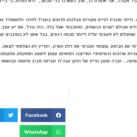
ד מקולל, אני אומרת לך, שוב נשארנו בלי מבשל," היא הטיחה בי בייאו
ייתי מוכרח לגייס מקורות סבלנות חדשים בשביל לחזור ולהתמודד עם 
וודא שכולם ישנים ונושמים, התעכבתי אצל בלה. כזה גורל. אם יש עצב 
שמעולם לא חשבתי עליה ליותר מכמה רגעים, בכל אופן לא במובנים שמ
י את הכיסא, פתחתי וסגרתי את דלת הארון, ועדיין לא הצלחתי לצאת. 
יות ארוכות ונשימותיי התייצבו והתאימו עצמן לשעון המתקתק מהקומה
פשוטה… הכרה שענן הריח של הזקן קנה לו שביתה סביב מיטתה הנושמת 
Facebook
WhatsApp