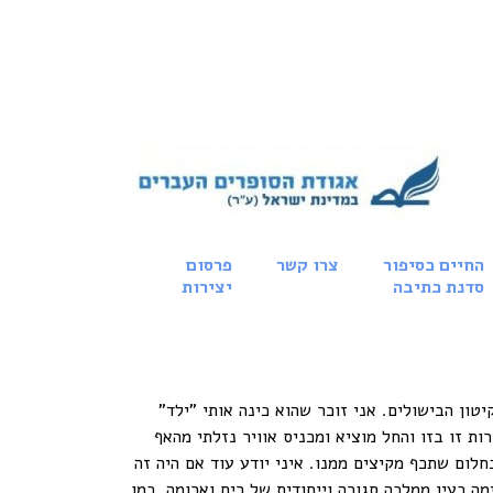
החיים כסיפור
צרו קשר
פרסום
סדנת כתיבה
יצירות
ון הבישולים. אני זוכר שהוא כינה אותי "ילד"
ת זו בזו והחל מוציא ומכניס אוויר נזלתי מהאף
לום שתכף מקיצים ממנו. איני יודע עוד אם היה זה
 כעין ממלכה סגורה וייחודית של ריח וארומה, כמו