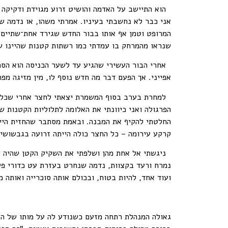
הוא התיישב על האדמה והושיט זרוע מגוידת ודקיקה ל
אני כבר לא נחשבתי בעיניו. אמרתי משהו, או נדמה 
המרופט וטמן אף אותו בבור החדש שגירד אחת־שתיים 
שנראו מהמרחק בו עמדתי כמו רשתות קטנות שהיינו ש
אחרי הבור העשירי שהגיע עד לשער הכניסה הוא הסתו
אפייני. אך הפעם דבר מה חדש נוסף לו, מין מזיגה מפ
למחרת בערב בסוף המשמרת יצאתי לחצר אחרי שכל הח
הפרגולה ואני כיוונתי את האלומה לתלוליות הקטנות ש
החלטתי להקיף את המבנה. ובאמת מסתבר שהחזית הייתה
קרקע עירומה – כל החצר כולה הייתה זרועה בגבשושיו
ניגשתי אל אחת מהן ושלפתי את השקיק הקטן שהיה קש
נמרח ורעד בקצוות, נדמה שנחרט בעזרת עט כדורי פש
ועוד אחד, להיות בטוח, ובכולם אותה סוכרייה ואותה 
גאולה המנהלת רתחה מזעם כשנודע לה על מותו של הזק