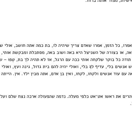
ישיות, מפזר אותה ברוח.
מרו, כל הזמן, אמרו שאדם צריך שיהיה לו, בת כמה אתה חושב, אולי של
באה, או בצורה של השניצל היא באה ושוב באה, מסתכלת ומבקשת אותי,
י תודה כל בוקר שלקחה אותי ככה עם הרגל, אז לא תהיה לך בת, טְפוּ – 
 אנשים בלי, עדיף לךָ בלי, ואולי יהיה להם בית גדול, גינה ועץ, ואול
ה עם עוד אנשים ולקחו, לקחו, ואין בן אדם, אתה מבין ילד. אין. הייתה ו
רים את ראשו אט־אט כלפי מעלה. נדמה שהפעולה ארכה נצח שלם ועלתה