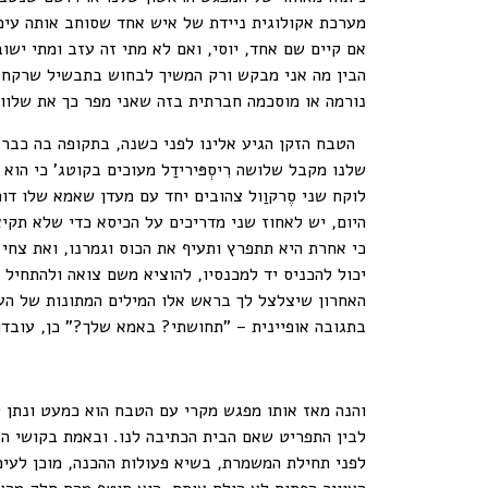
מערכת אקולוגית ניידת של איש אחד שסוחב אותה עימ
אם קיים שם אחד, יוסי, ואם לא מתי זה עזב ומתי ישו
הבין מה אני מבקש ורק המשיך לבחוש בתבשיל שרקח על
נורמה או מוסכמה חברתית בזה שאני מפר כך את שלוות
הטבח הזקן הגיע אלינו לפני כשנה, בתקופה בה כבר הי
שלנו מקבל שלושה רִיסְפּירידַל מעוכים בקוטג' כי הו
לוקח שני סֶרקוַול צהובים יחד עם מעדן שאמא שלו 
היום, יש לאחוז שני מדריכים על הכיסא כדי שלא תקי
כי אחרת היא תתפרץ ותעיף את הכוס וגמרנו, ואת צחי 
יכול להכניס יד למכנסיו, להוציא משם צואה ולהתחיל
האחרון שיצלצל לך בראש אלו המילים המתונות של הע
בתגובה אופיינית – "תחושתי? באמא שלך?" כן, עובדו
והנה מאז אותו מפגש מקרי עם הטבח הוא כמעט ונתן ל
לבין התפריט שאם הבית הכתיבה לנו. ובאמת בקושי ה
לפני תחילת המשמרת, בשיא פעולות ההכנה, מוכן לעימ