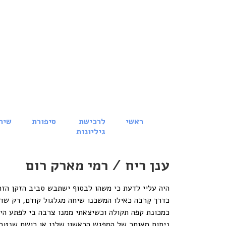
ראשי
לרכישת
סיפורת
שיר
גיליונות
ענן ריח / רמי מארק רום
היה עליי לדעת כי משהו לבסוף ישתבש סביב הזקן הזה
כדרך קִרבה כאילו המשכנו שיחה מגלגול קודם, רק שדי
כמכונת קפה תקולה וכשיצאתי ממנו צרבה בי לפתע היד
ניתוח מאוחר של המפגש הראשון שלנו או רושם שנטבע 