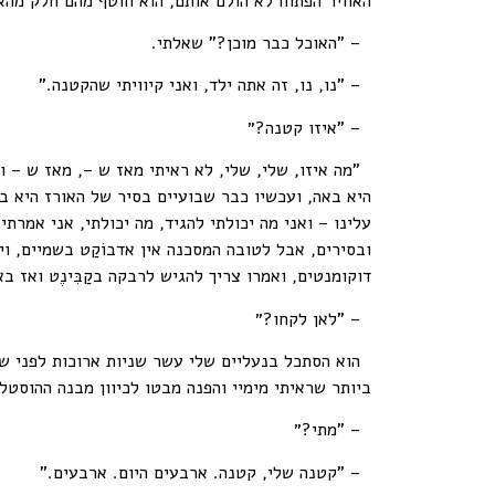
האוויר הפתוח לא הולם אותם, הוא חוטף מהם חלק מהא
– "האוכל כבר מוכן?" שאלתי.
– "נו, נו, זה אתה ילד, ואני קיוויתי שהקטנה."
– "איזו קטנה?״
"מה איזו, שלי, שלי, לא ראיתי מאז ש –, מאז ש – וא
היא באה, ועכשיו כבר שבועיים בסיר של האורז היא 
עלינו – ואני מה יכולתי להגיד, מה יכולתי, אני אמרת
ובסירים, אבל לטובה המסכנה אין אדבוֹקַט בשמיים, ויש
דוקומנטים, ואמרו צריך להגיש לרבקה בקַבִּינֶט ואז בא
– "לאן לקחו?״
הוא הסתכל בנעליים שלי עשר שניות ארוכות לפני שה
ביותר שראיתי מימיי והפנה מבטו לכיוון מבנה ההוסטל.
– "מתי?״
– "קטנה שלי, קטנה. ארבעים היום. ארבעים."