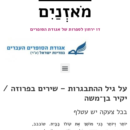
מֹאזְנַיִם
דו ירחון לספרות של אגודת הסופרים
על גיל ההתבגרות – שירים בפרוזה /
יקיר בן־משה
בכל צעקה יש עטלף
יוֹתֵר וְיוֹתֵר בְּנִי מוֹשֵׁךְ אֶת קוֹלוֹ בַּבַּיִת. טוֹבבב,