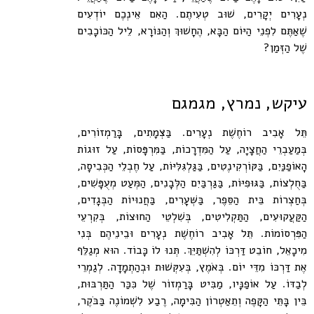
נְעָרִים יְקָרִים, שׁוּב טְעִיתֶם. הַאִם אֵינְכֶם יוֹדְעִים
שֶׁאַתֶּם לִפְנֵי הַיּוֹם הַבָּא, הֶחָשׁוּךְ וְהַנּוֹרָא, לֵיל הַכּוֹכָבִים
שֶׁל הַזְּמַן?
עיקש, נמרץ, מגמגם
תֵּל אָבִיב רוֹחֶשֶׁת נְעָרִים. בַּצְּמָתִים, בָּרַמְזוֹרִים,
בְּמַעַבְרֵי הַחֲצָיָה, עַל הַמִּדְרָכוֹת, בַּמִּרְפָּסוֹת, עַל זוּגוֹת
הָאוֹפַנַּיִם, בַּקּוֹרְקִינֶטִים, בַּגַּלְגִּלִּיּוֹת, עַל חֶבְלֵי הַכְּבִיסָה,
בַּחֻלְצוֹת, בַּגּוּפִיּוֹת, בַּגַּרְבַּיִם הַלְּבָנִים, הַמְּעַט מְעֻפָּשִׁים,
בְּחַצְרוֹת בֵּית הַסֵּפֶר, בַּשְּׁעָרִים, בַּחֲנוּיוֹת הַבְּגָדִים,
הַקַּעֲקוּעִים, הַתַּקְלִיטִים, בְּשִׁלְטֵי הַחוּצוֹת, בְּקִרְעֵי
הַפִּרְסוֹמוֹת. תֵּל אָבִיב רוֹחֶשֶׁת נְעָרִים וּבֵינֵיהֶם בְּנִי
מִיכָאֵל, חוֹבֵט דַּרְכּוֹ לְהִשְׁתַּיֵּךְ. תְּנוּ לוֹ כָּבוֹד. הוּא מְגַלֵּף
אֶת דַּרְכּוֹ מִדֵּי יוֹם. בְּאֹמֶץ, בְּעִקְּשׁוּת וּבְהַתְמָדָה. לְגַמְרֵי
לְבַדּוֹ. עַל אוֹפַנָּיו, מַבִּיט בָּרַמְזוֹר שֶׁל כִּכַּר הַתַּרְבּוּת,
בֵּין בָּתֵּי הַקָּפֶה וְתֵאַטְרוֹן הַבִּימָה, רֶבַע לִשְׁמוֹנֶה בַּבֹּקֶר,