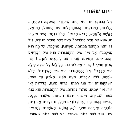
היום שאחרי
גִּיל הַהִתְבַּגְּרוּת הוּא הַיּוֹם שֶׁאַחֲרֵי. הַמְּסִבָּה הִסְתַּיְּמָה.
הַיַּלְדוּת, הַפִּנּוּקִים, הַהִתְכַּרְבְּלוּת עִם הַחִתּוּל, הַמּוֹצֵץ,
בַּקָּשַׁת הָ"אַבָּא, תָּבִיא חִבּוּק". הַכֹּל נִגְמַר. הַאִם מִישֶׁהוּ
מְטַאטֵא אֶת חֲדַר הַיְּלָדִים? כָּעֵת דֶּלֶת הַחֶדֶר סְגוּרָה, גִּיל
12 וָחֵצִי מִתְהַפֵּךְ בְּמִטָּתוֹ, מִשְׁתַּנֵּק, מְמַלְמֵל. עַל מָה הוּא
מְמַלְמֵל? אֶל מִי? גִּיל הַהִתְבַּגְּרוּת הוּא גִּיל הַבְּרָקִים
וְהַהֶבְזֵקִים. פִּתְאוֹם: אֲנִי רוֹצֶה לְהִתְגַּיֵּס לִקְרָבִי! אֲנִי
אַנִּיחַ תְּפִלִּין! אֲנִי יוֹצֵא לְסִיבוּב בַּלַּיְלָה! עַל אֵיזֶה לַיְלָה
הוּא מְדַבֵּר? גִּיל הַהִתְבַּגְּרוּת הוּא גִּיל הָאֵין־גִּיל. לְלֹא
שִׂמְחָה, לְלֹא צְהָלוֹת, מְעַט חֹפֶשׁ. מֵאֹפֶק עַד אֹפֶק,
הִשְׁתַּקְּפוּיוֹת עַל פְּנֵי הַמַּיִם. פִּרְחֵי מוֹנֶה, בְּדִידוּת וָאן
גּוֹךְ. אוֹר עָמוּם, מְרֻצַּד נְקֻדּוֹת. גִּיל הַהִתְבַּגְּרוּת הוּא כְּנַף
צִפּוֹר שְׁבוּרָה. מִישֶׁהוּ יוֹצֵא מִבֵּיתוֹ, מִישֶׁהוּ נִכְנָס.
הַבִּיטוּ בָּהֶם: בֵּין הַפְּרוֹזְדוֹרִים מְהַלְּכִים נְעָרִים אֲבוּדִים,
סוֹכְכִים עֵינֵיהֶם מִפְּנֵי בֹּהַק הַחֹפֶשׁ, מְאֻשָּׁרִים לְמַרְאִית
עַיִן. טוֹב לָהֶם בַּיּוֹם שֶׁאַחֲרֵי, רַע לָהֶם בַּיּוֹם שֶׁאַחֲרֵי.