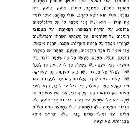
בְּסססֵדֶר, אֲנִי בָּאאא; הוֹלֵךְ וּמוֹשֵׁךְ מֵהַסָּלוֹן לַמִּטְבָּח,
מֵהַחֶדֶר לַסָּלוֹן, לַמִּטְבָּח, לַחַלּוֹן, צוֹעֵק וְצוֹעֵק, וְזֶה
נִפְלָא. אוּלַי הוּא יוֹצֵא לַקְּרָב, אוּלַי מְאֹהָב, אוּלַי לוֹמֵד
אֶת קוֹלוֹ – הוּא שָׁר! אֲנִי מְסַפֵּר לוֹ עַל הַקּוֹלוֹסֵאוּם
בְּרוֹמָא, עַל הַזִּירָה הַצְּפוּפָה, הַמְּאַיֶּמֶת, עַל מִצְמוּצֵי
הָעֵינַיִם שֶׁל הַלּוֹחֲמִים, עַל קַשְׂקַשֵּׂי הַשִּׁרְיוֹן וְהַפַּרְעוֹשִׁים
שֶׁרָעֲדוּ מִפַּחַד עַל פַּרְווֹת הָאֲרָיוֹת. תֵּהָנֶה, תֵּהָנֶה מִיכָאֵל,
אֲנִי אוֹמֵר לוֹ בְּכָל הִזְדַּמְּנוּת, תִּצְעַק, תִּפְתַּח אֶת הַמְּקָרֵר
וְתֵאָנֵחַ, תְּיַלֵּל, תֵּאָנֵק, תַּעֲשֶׂה כָּל מָה שֶׁאַתָּה רוֹצֶה, רַק
תִּצְעַק. בְּכָל צְעָקָה יֵשׁ עֲטַלֵּף, תֵּן לוֹ לִנְסֹק, תֵּן לַכָּנָף
שֶׁלּוֹ לַחֲלֹף עַל פָּנֵינוּ בִּשְׁרִיקָה, בִּצְוָחָה, תֵּן לַשְּׁרִיקָה
שֶׁלּוֹ לָשִׁיר. זֹאת שִׁירַת הַיַּלְדוּת שֶׁהוֹפֶכֶת לְנַעֲרוּת, זֶהוּ
פִּיר הַקֶּלַע הַצַּר בָּעוֹלָם, בֵּין גִּיל 12 לְ־13, רֶגַע לִפְנֵי
חֲצוֹת. הַקּוֹלוֹסֵאוּם קָטַן עָלֶיךָ בְּנִי, אֲנִי הַפַּרְעוֹשׁ בַּפַּרְוָה
שֶׁלְּךָ. צֵא אֶל הַשֶּׁמֶשׁ, צֵא וְהַבֵּט בִּי. גַּם אֲנִי צוֹעֵק. לֹא
בַּגָּרוֹן. הַצְּעָקָה שֶׁלְּךָ נִשְׁמַעַת, שֶׁלִּי נִמְחֶצֶת תַּחַת סֻלְיוֹת
מִלִּים. צֵא וּמְשֹׁךְ מִלִּים בְּנִי, שֶׁלֹּא יַכְרִיעוּ אוֹתְךָ
בְּבַגְרוּתְךָ. צֵא וּצְעַק.