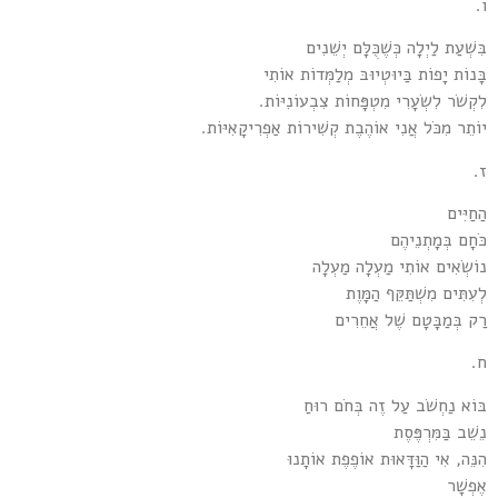
ו.
בִּשְׁעַת לַיְלָה כְּשֶׁכֻּלָּם יְשֵׁנִים
בָּנוֹת יָפוֹת בַּיוּטְיוּבּ מְלַמְּדוֹת אוֹתִי
לִקְשֹׁר לִשְׂעָרִי מִטְפָּחוֹת צִבְעוֹנִיּוֹת.
יוֹתֵר מִכֹּל אֲנִי אוֹהֶבֶת קְשִׁירוֹת אַפְרִיקָאִיּוֹת.
ז.
הַחַיִּים
כֹּחָם בְּמָתְנֵיהֶם
נוֹשְׂאִים אוֹתִי מַעְלָה מַעְלָה
לְעִתִּים מִשְׁתַּקֵּף הַמָּוֶת
רַק בְּמַבָּטָם שֶׁל אֲחֵרִים
ח.
בּוֹא נַחְשֹׁב עַל זֶה בְּחֹם רוּחַ
נֵשֵׁב בַּמִּרְפֶּסֶת
הִנֵּה, אִי הַוַּדָּאוּת אוֹפֶפֶת אוֹתָנוּ
אֶפְשָׁר