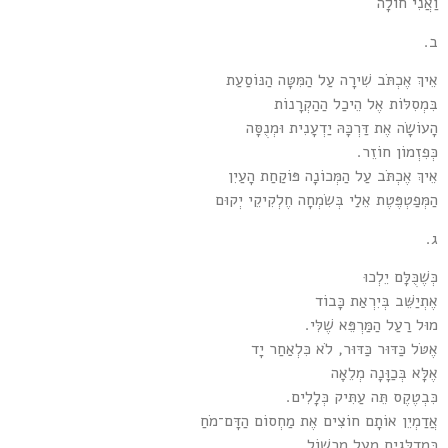
וַאֲנִי חוֹלָה
ב.
אֵיךְ אֶכְתֹּב שִׁירָה עַל הַמִּטָּה הַנּוֹסַעַת
בִּמְסִלּוֹת אֶל הֵיכַל הַהַקְרָנוֹת
הָעוֹשָׂה אֶת דַּרְכָּהּ יַדְעָנִית וּמְנֻסָּה
כְּפִזְמוֹן חוֹזֵר.
אֵיךְ אֶכְתֹּב עַל הַמְּכוֹנָה פּוֹקַחַת הָעַיִן
הַמְּפַטְפֶּטֶת אֵלַי בְּשִׂמְחָה חֶלְקִיקֵי יְקוּם
ג.
כְּשֶׁכֻּלָּם יֵלְכוּ
אֶתְיַשֵּׁב בְּיִרְאַת כָּבוֹד
מוּל רַעַל הַמַּרְפֵּא שֶׁלִּי.
אֶטֹּל כַּדּוּר כַּדּוּר, לֹא כִּלְאַחַר יָד
אֶלָּא בְּכַוָּנָה מְלֵאָה
כִּבְטֶקֶס תֵּה עַתִּיק כְּלָלִים.
אֲדַמְיֵן אוֹתָם חוֹצִים אֶת מַחְסוֹם הַדָּם־מֹחַ
כִּמְדַלְּגִים מֵעַל מִכְשׁוֹל