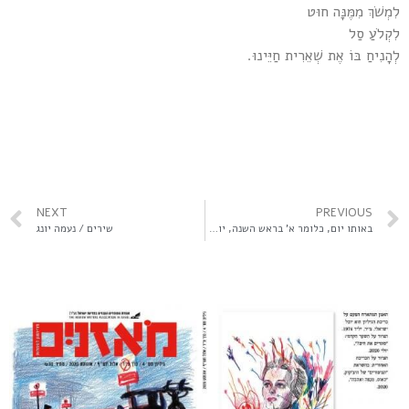
לִמְשֹׁךְ מִמֶּנָּה חוּט
לִקְלֹעַ סַל
לְהָנִיחַ בּוֹ אֶת שְׁאֵרִית חַיֵּינוּ.
NEXT
PREVIOUS
באותו יום, כלומר א' בראש השנה, יום שבא ודופק / חוה פנחס־כהן
שירים / נעמה יונג