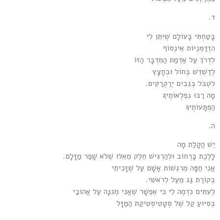
ד.
בָּטַחְתִּי בָּעוֹלָם שֶׁיִּתֵּן לִי
הִזְדַּמְּנֻיּוֹת אֵינְסוֹף
לִדְרֹךְ עַל אַדְמַת הַמִּדְבָּר הַזּוֹ
לְדַשְׁדֵּשׁ בְּחוֹל וּבְחָצָץ
לִטְבֹּל בְּגֵבִים יְרַקְרַקִּים.
מָה רַבּוּ נִפְלְאוֹתֶיךָ
הַפְתָּעוֹתֶיךָ
ה.
יֵשׁ הֲקָלַת מָה
לָלֶכֶת בָּרְחוֹב וּלְהַרְגִּישׁ חֵלֶק מֵאֵלּוּ שֶׁלֹּא שָׁפַר מַזָּלָם.
אֲנִי חַפָּה מֵרִגְשׁוֹת אָשָׁם עַל שֶׁזָּכִיתִי
בְּקוֹרַת גַּג מֵעַל לְרֹאשִׁי.
לְעִתִּים נִדְמֶה לִי כִּי אֶפְשָׁר שֶׁאֲנִי מְגִנָּה עַל אֲהוּבַי
בְּסִיּוּעַ קַל שֶׁל סְטָטִיסְטִיקַת הַמַּזָּל