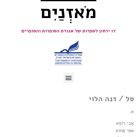
מֹאזְנַיִם
דו ירחון לספרות של אגודת הסופרות והסופרים
סל / דנה הלוי
א.
אָבִי רוֹפֵא
אִמִּי אָחוֹת