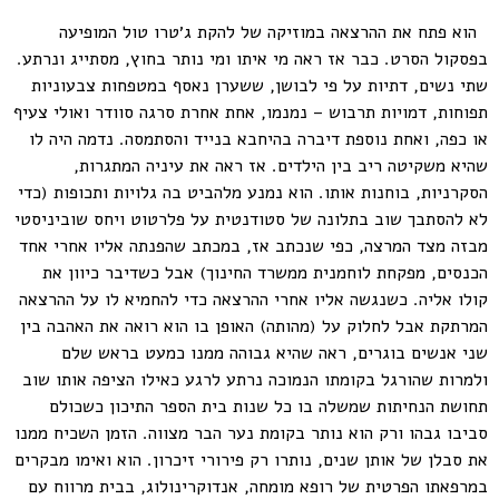
הוא פתח את ההרצאה במוזיקה של להקת ג׳טרו טול המופיעה
בפסקול הסרט. כבר אז ראה מי איתו ומי נותר בחוץ, מסתייג ונרתע.
שתי נשים, דתיות על פי לבושן, ששערן נאסף במטפחות צבעוניות
תפוחות, דמויות תרבוש – נמנמו, אחת אחרת סרגה סוודר ואולי צעיף
או כפה, ואחת נוספת דיברה בהיחבא בנייד והסתמסה. נדמה היה לו
שהיא משקיטה ריב בין הילדים. אז ראה את עיניה המתגרות,
הסקרניות, בוחנות אותו. הוא נמנע מלהביט בה גלויות ותכופות (כדי
לא להסתבך שוב בתלונה של סטודנטית על פלרטוט ויחס שוביניסטי
מבזה מצד המרצה, כפי שנכתב אז, במכתב שהפנתה אליו אחרי אחד
הכנסים, מפקחת לוחמנית ממשרד החינוך) אבל כשדיבר כיוון את
קולו אליה. כשנגשה אליו אחרי ההרצאה כדי להחמיא לו על ההרצאה
המרתקת אבל לחלוק על (מהותה) האופן בו הוא רואה את האהבה בין
שני אנשים בוגרים, ראה שהיא גבוהה ממנו כמעט בראש שלם
ולמרות שהורגל בקומתו הנמוכה נרתע לרגע כאילו הציפה אותו שוב
תחושת הנחיתות שמשלה בו כל שנות בית הספר התיכון כשכולם
סביבו גבהו ורק הוא נותר בקומת נער הבר מצווה. הזמן השכיח ממנו
את סבלן של אותן שנים, נותרו רק פירורי זיכרון. הוא ואימו מבקרים
במרפאתו הפרטית של רופא מומחה, אנדוקרינולוג, בבית מרווח עם