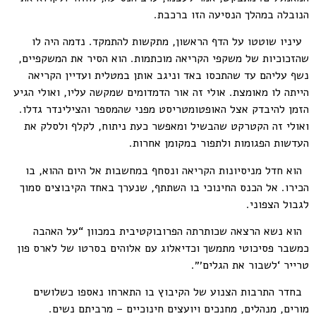
הנובלה במהלך הנסיעה הזו ברכבת.
עיניו שוטטו על הדף הראשון, מתקשות להתמקד. נדמה היה לו
שהזכוכיות של משקפי הקריאה מוכתמות. הוא הסיר את המשקפיים,
נשף עליהם עד שהתכסו באד וניגב אותן במטלית ועדיין הקריאה
הייתה לו מאומצת. אולי זה אור הדמדומים שמקשה עליו, ואולי הגיע
הזמן להיבדק אצל האופטומטריסט מפני שהמספר והצילינדר גדלו.
ואולי זה הקטרקט שהבשיל ומאפשר כעת ניתוח, לקלף ולסלק את
העדשות הפגומות ולתפור במקומן אחרות.
הוא חדל מניסיונות הקריאה ונסחף במחשבות אל היום ההוא, בו
הכירו. אל הכנס החינוכי בו השתתף, שנערך באחד הקיבוצים סמוך
לגבול הצפוני.
הוא נשא הרצאה שכותרתה הפרובוקטיבית במכוון “על האהבה
כמשבר פסיכוטי מתמשך וכדיאלוג עם אלוהים בסרטו של לארס פון
טרייר ‘לשבור את הגלים׳״.
בחדר התרבות הצנוע של הקיבוץ בו התארחו נאספו כשלושים
מורים, מנהלים, מחנכים ויועצים חינוכיים – מרביתם נשים.