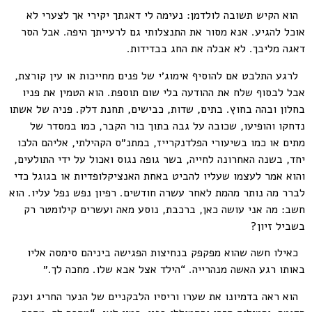
הוא הקיש תשובה לולדמן: נעימה לי דאגתך יקירי אך לצערי לא
אוכל להגיע. אנא מסור את התנצלותי גם לרעייתך היפה. אבל הסר
דאגה מליבך. לא אבלה את החג בבדידות.
לרגע התלבט אם להוסיף אימוג׳י של פנים מחייכות או עין קורצת,
אבל לבסוף שלח את ההודעה בלי שום תוספת. הוא הטמין את פניו
בחלון ובהה בחוץ. בתים, שדות, כבישים, תחנת דלק. פניה של אשתו
נדחקו והופיעו, שכובה על גבה בתוך בור הקבר, כמו במסדר של
מתים או כמו בשיעורי הפלדנקרייז, במתנ״ס הקהילתי, אליהם הלכו
יחד, בשנה האחרונה לחייה, בשר גופה נגוס ואכול על ידי התולעים,
והוא אמר לעצמו שעליו להביט באחת האנציקלופדיות או בגוגל כדי
לברר מה נותר מהמת לאחר עשרה חודשים. רפיון נפש נפל עליו. הוא
חשב: מה אני עושה כאן, ברכבת, נוסע מאה ועשרים קילומטר רק
בשביל זיון?
כאילו חשה שהוא מפקפק בנחיצות הפגישה ביניהם סימסה אליו
באותו רגע האשה מנהרייה. “הילד אצל אבא שלו. מחכה לך.״
הוא ראה בדמיונו את שערו וריסיו הלבקניים של הנער החריג וענק