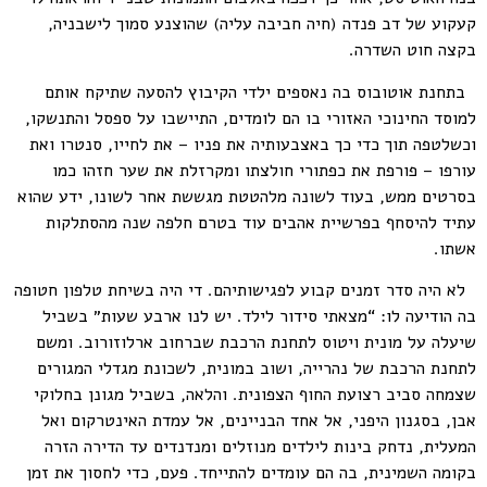
קעקוע של דב פנדה (חיה חביבה עליה) שהוצנע סמוך לישבניה,
בקצה חוט השדרה.
בתחנת אוטובוס בה נאספים ילדי הקיבוץ להסעה שתיקח אותם
למוסד החינוכי האזורי בו הם לומדים, התיישבו על ספסל והתנשקו,
וכשלטפה תוך כדי כך באצבעותיה את פניו – את לחייו, סנטרו ואת
עורפו – פורפת את כפתורי חולצתו ומקרזלת את שער חזהו כמו
בסרטים ממש, בעוד לשונה מלהטטת מגששת אחר לשונו, ידע שהוא
עתיד להיסחף בפרשיית אהבים עוד בטרם חלפה שנה מהסתלקות
אשתו.
לא היה סדר זמנים קבוע לפגישותיהם. די היה בשיחת טלפון חטופה
בה הודיעה לו: “מצאתי סידור לילד. יש לנו ארבע שעות״ בשביל
שיעלה על מונית ויטוס לתחנת הרכבת שברחוב ארלוזורוב. ומשם
לתחנת הרכבת של נהרייה, ושוב במונית, לשכונת מגדלי המגורים
שצמחה סביב רצועת החוף הצפונית. והלאה, בשביל מגונן בחלוקי
אבן, בסגנון היפני, אל אחד הבניינים, אל עמדת האינטרקום ואל
המעלית, נדחק בינות לילדים מנוזלים ומנדנדים עד הדירה הזרה
בקומה השמינית, בה הם עומדים להתייחד. פעם, כדי לחסוך את זמן