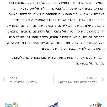
הנסיעה, שכר להם חדר באמצע הדרך, במלון חיפאי, בשכונת הדר
הכרמל, בבית אבן ששמר על צביונו הקולוניאליסטי, ולאחרונה,
פעמיים או שלוש, היו המפגשים המהוססים טעוני הרגשות והאשם
בדירתו בתל אביב, בחדר השינה ובחדר האמבטיה שלהם, יוקדים
בתשוקת עלומים שכוחה, לשים, צובטים, שדיים, ירכיים, ואחוריים,
דוחפים אצבעות סקרניות אל נקבי הגוף השונים, נושכים ומוצצים,
מסננים גסויות, לוחשים מילות אהבה, כשכל אותו זמן אשתו חגה
מעליהם, סמוך לתקרה, מתבוננת, מלווה את מעשיהם במבטה הריק
והשקול, הסולח – המבט הסולח של המתים.
הכרוז פלש אל תוך מחשבותיו והודיע שהרכבת עומדת להיכנס
לתחנה של בנימינה.
NEXT
PREVIOUS
שליחת מכתבים מאוקיינוס הלילה / אוהד אוחיון
שירים / שי שניידר־אֵילת