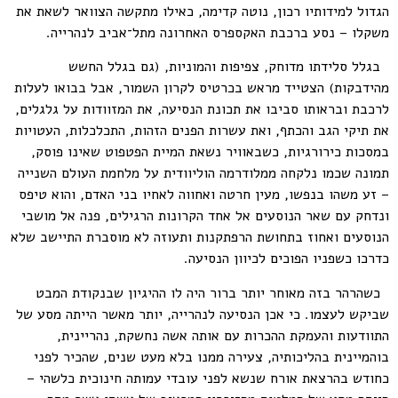
הגדול למידותיו רכון, נוטה קדימה, כאילו מתקשה הצוואר לשאת את
משקלו – נסע ברכבת האקספרס האחרונה מתל־אביב לנהרייה.
בגלל סלידתו מדוחק, צפיפות והמוניות, (גם בגלל החשש
מהידבקות) הצטייד מראש בכרטיס לקרון השמור, אבל בבואו לעלות
לרכבת ובראותו סביבו את תכונת הנסיעה, את המזוודות על גלגלים,
את תיקי הגב והכתף, ואת עשרות הפנים הזהות, התכלכלות, העטויות
במסכות כירורגיות, כשבאוויר נשאת המיית הפטפוט שאינו פוסק,
תמונה שכמו נלקחה ממלודרמה הוליוודית על מלחמת העולם השנייה
– זע משהו בנפשו, מעין חרטה ואחווה לאחיו בני האדם, והוא טיפס
ונדחק עם שאר הנוסעים אל אחד הקרונות הרגילים, פנה אל מושבי
הנוסעים ואחוז בתחושת הרפתקנות ותעוזה לא מוסברת התיישב שלא
כדרכו כשפניו הפוכים לכיוון הנסיעה.
כשהרהר בזה מאוחר יותר ברור היה לו ההיגיון שבנקודת המבט
שביקש לעצמו. כי אכן הנסיעה לנהרייה, יותר מאשר הייתה מסע של
התוודעות והעמקת ההכרות עם אותה אשה נחשקת, נהריינית,
בוהמיינית בהליכותיה, צעירה ממנו בלא מעט שנים, שהכיר לפני
כחודש בהרצאת אורח שנשא לפני עובדי עמותה חינוכית כלשהי –