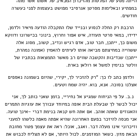
הייתה מסע של המלטות מהזיכרון המכאיב של אשתו אשר מתה
במפתיע ובאלימות מסרטן אגרסיבי מפושט בעצמות לפני כעשרה
חודשים.
הרכבת רק החלה לנסוע ובנייד שלו התקבלה הודעה מיאיר ולדמן,
ידידו, במאי סרטי תעודה, איש אפור וחרוץ, בינוני בכישרונו ודווקא
משום כך, ייתכן, חבר טוב, אדם רגיש ונדיב, קשוב, מסוג אלה
ששהייה במחיצתם מביאה אותו לעיתים להאמין (אמונה נמהרת,
ייתכן) שנדיבות והקשבה שווים רב מאשר התמצאות בכתביו של
וולטר בנימין למשל או רולאן בארת.
ולדמן כתב לו כך: “רק להזכיר לך, יקירי, שהיום בשמונה נאספים
אצלנו בסוכה. אנא, בוא. יהיה שמח וטעים.
נ.ב. על פי הניחוח שמגיע אל נחיריי, בזמן שאני כותב לך, אני
יכול לבשר לך שבעלת הבית אופה במיוחד עבורך את עוגיות התמרים
והאגוזים שאתה אוהב. אם אתה חש קנאה בנימת דברי –אינך טועה.
אני מנסה להיזכר בפעם האחרונה שהיא אפתה מאפה כלשהו למעני
וזיכרוני אינו מעלה דבר. ואגב, אוכל: ראה את עצמך פטור מחובת
הבאת מזון. כשאר המוזמנים. לכול היותר, אם לא תצליח לכבוש את