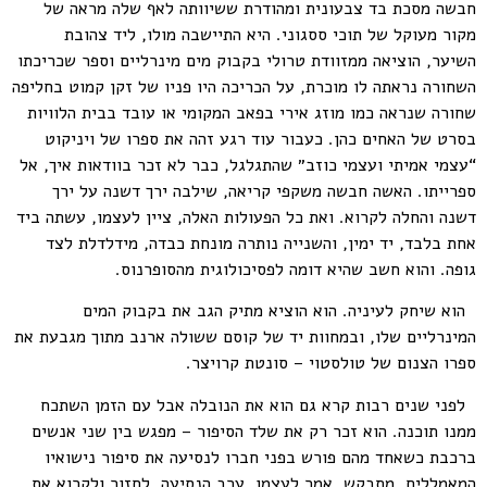
חבשה מסכת בד צבעונית ומהודרת ששיוותה לאף שלה מראה של
מקור מעוקל של תוכי ססגוני. היא התיישבה מולו, ליד צהובת
השיער, הוציאה ממזוודת טרולי בקבוק מים מינרליים וספר שכריכתו
השחורה נראתה לו מוכרת, על הכריכה היו פניו של זקן קמוט בחליפה
שחורה שנראה כמו מוזג אירי בפאב המקומי או עובד בבית הלוויות
בסרט של האחים כהן. כעבור עוד רגע זהה את ספרו של ויניקוט
“עצמי אמיתי ועצמי כוזב״ שהתגלגל, כבר לא זכר בוודאות איך, אל
ספרייתו. האשה חבשה משקפי קריאה, שילבה ירך דשנה על ירך
דשנה והחלה לקרוא. ואת כל הפעולות האלה, ציין לעצמו, עשתה ביד
אחת בלבד, יד ימין, והשנייה נותרה מונחת כבדה, מידלדלת לצד
גופה. והוא חשב שהיא דומה לפסיכולוגית מהסופרנוס.
הוא שיחק לעיניה. הוא הוציא מתיק הגב את בקבוק המים
המינרליים שלו, ובמחוות יד של קוסם ששולה ארנב מתוך מגבעת את
ספרו הצנום של טולסטוי – סונטת קרויצר.
לפני שנים רבות קרא גם הוא את הנובלה אבל עם הזמן השתכח
ממנו תוכנה. הוא זכר רק את שלד הסיפור – מפגש בין שני אנשים
ברכבת כשאחד מהם פורש בפני חברו לנסיעה את סיפור נישואיו
המאמללים. מתבקש, אמר לעצמו, ערב הנסיעה, לחזור ולקרוא את