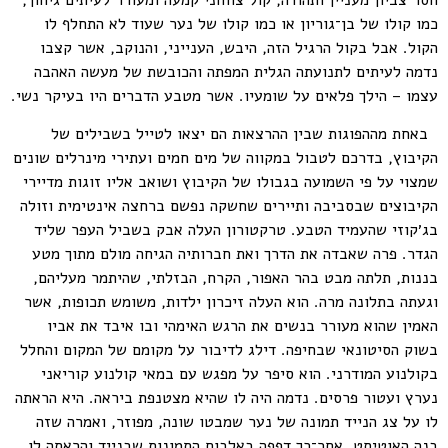
כמו קולו של בן־גוריון או כמו קולו של נער שעוד לא התחלף לו
הקול. אבל בקול הרגיל הזה, היבש, הענייני, והנוקב, אשר קצבו
נדמה לעיתים לתנועתה הגלית המפתה והכובשת של מעשה האהבה
עצמו – הילך פלאים על שומעיו. אשר מטבע הדברים היו בעיקר נשי.
באחת מההפוגות שבין ההרצאות הם יצאו לטייל בשבילים של
הקיבוץ, בדרכם לטבול במקווה של מים חמים ועתירי מינרלים שונים
שמצוי על פי השמועה בגבולו של הקיבוץ ושואב אליו זוגות מדיירי
הקיבוצים שבסביבה ותיירים שחשקה נפשם ברחצה אינטימית וזולה
בג׳קוזי שהעמיד הטבע. טרקטורון העלה אבק בשביל העפר שליד
הגדר. פרה שאבדה את הדרך ואת חברותיה הגיחה מולם מתוך מטע
בננות, תלתה מבט בהר האפור, הקרח, הבזלתי, שהיתמר מעליהם,
וגעתה בתלונה מרה. הוא העלה זיכרון ילדות, משומש תכופות, אשר
האמין שהוא מעורר בנשים את הרגש האימהי ובו איבד את אביו
בשוק הסיטונאי שבחיפה. דילג לדיבור על מקומם של המקום והחלל
בקולנוע המודרני. הוא סיפר על מפגש עם במאי קולנוע קוריאני
נערץ ועטור פרסים. נדמה היה לו שהיא מצטנפת ביראה. היא הראתה
לו על צג הנייד תמונה של נער שמבטו שונה, מפוזר, ואמרה שזה
בנה האוטיסט, אחר־כך דפפה באלבום התמונות שבנייד והראתה לו