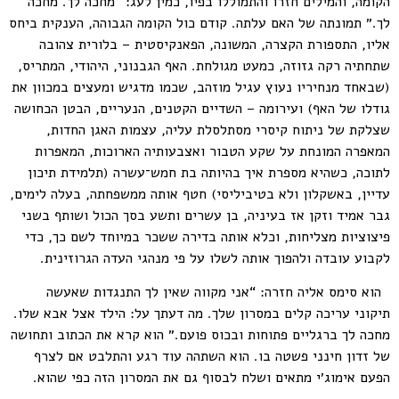
הקומה, והמילים חזרו והתמוללו בפיו, כמין לעג: “מחכה לך. מחכה
לך.״ תמונתה של האם עלתה. קודם כול הקומה הגבוהה, הענקית ביחס
אליו, התספורת הקצרה, המשונה, הפאנקיסטית – בלורית צהובה
שתחתיה רקה גזוזה, כמעט מגולחת. האף הגבנוני, היהודי, המתריס,
(שבאחד מנחיריו נעוץ עגיל מוזהב, שכמו מדגיש ומעצים במכוון את
גודלו של האף) ועירומה – השדיים הקטנים, הנעריים, הבטן הכחושה
שצלקת של ניתוח קיסרי מסתלסלת עליה, עצמות האגן החדות,
המאפרה המונחת על שקע הטבור ואצבעותיה הארוכות, המאפרות
לתוכה, כשהיא מספרת איך בהיותה בת חמש־עשרה (תלמידת תיכון
עדיין, באשקלון ולא בטיביליסי) חטף אותה ממשפחתה, בעלה לימים,
גבר אמיד וזקן אז בעיניה, בן עשרים ותשע בסך הכול ושותף בשני
פיצוציות מצליחות, וכלא אותה בדירה ששכר במיוחד לשם כך, כדי
לקבוע עובדה ולהפוך אותה לשלו על פי מנהגי העדה הגרוזינית.
הוא סימס אליה חזרה: “אני מקווה שאין לך התנגדות שאעשה
תיקוני עריכה קלים במסרון שלך. מה דעתך על: הילד אצל אבא שלו.
מחכה לך ברגליים פתוחות ובכוס פועם.״ הוא קרא את הכתוב ותחושה
של זדון חינני פשטה בו. הוא השתהה עוד רגע והתלבט אם לצרף
הפעם אימוג׳י מתאים ושלח לבסוף גם את המסרון הזה כפי שהוא.