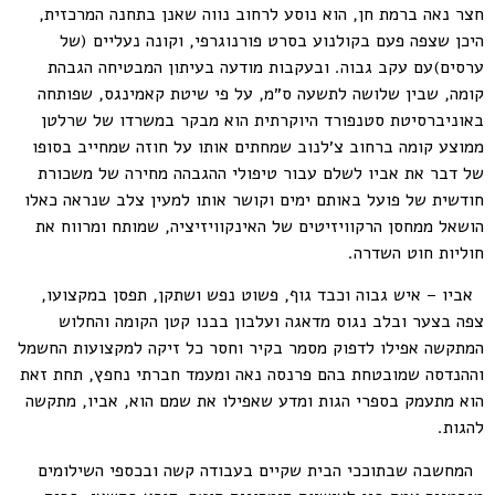
חצר נאה ברמת חן, הוא נוסע לרחוב נווה שאנן בתחנה המרכזית,
היכן שצפה פעם בקולנוע בסרט פורנוגרפי, וקונה נעליים (של
ערסים)עם עקב גבוה. ובעקבות מודעה בעיתון המבטיחה הגבהת
קומה, שבין שלושה לתשעה ס״מ, על פי שיטת קאמינגס, שפותחה
באוניברסיטת סטנפורד היוקרתית הוא מבקר במשרדו של שרלטן
ממוצע קומה ברחוב צ׳לנוב שמחתים אותו על חוזה שמחייב בסופו
של דבר את אביו לשלם עבור טיפולי ההגבהה מחירה של משכורת
חודשית של פועל באותם ימים וקושר אותו למעין צלב שנראה כאלו
הושאל ממחסן הרקוויזיטים של האינקוויזיציה, שמותח ומרווח את
חוליות חוט השדרה.
אביו – איש גבוה וכבד גוף, פשוט נפש ושתקן, תפסן במקצועו,
צפה בצער ובלב נגוס מדאגה ועלבון בבנו קטן הקומה והחלוש
המתקשה אפילו לדפוק מסמר בקיר וחסר כל זיקה למקצועות החשמל
וההנדסה שמובטחת בהם פרנסה נאה ומעמד חברתי נחפץ, תחת זאת
הוא מתעמק בספרי הגות ומדע שאפילו את שמם הוא, אביו, מתקשה
להגות.
המחשבה שבתוככי הבית שקיים בעבודה קשה ובכספי השילומים