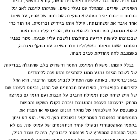
מגרמניה צמח בנו לאישיות תימהונית סוטה, קורא בחשאי, בבית
השימוש, שירים, ומתהלך עם נעלי נשים, שתיקתו לועגת לאב על
בורותו ודיבורו יהיר ומתנשא הסעירה את רוחו של אביו, עד שיום
אחד איבד את עשתונותיו, קילל אותו ביידיש וברוסית, אז תוך כדי
שהוא מגמגם, כמו תמיד כשהוא נרגש, הכריז עליו כמת ואמר
שבכוונתו לעשות קריעה בחולצתו ולשבת עליו שבעה, סטר בפניו
והסתגר אשם ומיוסר באפלולית חדר השינה עם התקף מיגרנה,
כשמגבת לחה מהודקת סביב מצחו.
בגלל קומתו, משקלו המועט, החסר ורשרוש בלב שהתגלה בבדיקות
של לשכת הגיוס נמנע ממנו להתגייס והוא פנה ללימודים
באוניברסיטה. באותה שנה התחיל לנבוע ממנו הדיבור. הוא החל
להיראות בקפיטריה, באירועים חברתיים של החוג, וביסס לעצמו שם
של איש שיחה שנון וממולח החביב על הבנות ועם הזמן גם כמרצה
מרתק. ידענותו הענפה והמגוונת ניכרה בקולו השקט והבוטח
כשפטפט על השלכותיו של מחקר הגנום האנושי או הפגין את
התמצאותו בפוטבול האמריקאי ובטבלת האן.בי.איי. הוא לא ניחן
בקסמו האוקספורדי ובקולו עתיר הניואנסים של עמוס עוז, גם לא
בקול התוכחה המתפרץ של פרופסור ליבוביץ׳, היה לו טנור רגיל,
חסר צביון מעניין ותהודה, קול צווחני קמעה ומעורר לעיתים גיחוך,