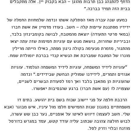
הדחף להתנהג כבן תרבות מהוגן – הבא בקבוק יין. אלה מתקבלים
בבית הזה תמיד בברכה.״
כמעט שנה עברה מאז הסתלקה אשתו ונדמה שלמחוות החמלה של
ידידיו מסתננת עייפות קלה – חשב. בעודו מדמיין את אשת חברו
(במאי סרטי התעודה) יוצאת מהמטבח, לבושה בקומבינזון בלבד,
ובביריות שחורות, נושאת מגש עם עוגיות חמימות שזה עתה יצאו
מהתנור, מזמרת מנעימה בקולה ניגון מפתה, כאילו הייתה מרילין
מונרו של המטבח שמברכת את הנשיא קנדי בברכת יומולדת שמח.
“עוגיות לידיד המשפחה, עוגיות לידיד המשפחה הגלמוד. עוגיות
אגוזים ותמרים, לידידנו שמוליק הנחשק שבידידים.״ ונדמה
שהעוגיות הן מתאבן בלבד ואך רמז לסעודת הבשרים לשניים,
שצפויה לו (עם אשת חברו) ברגע שהנסיבות יאפשרו.
הרכבת חלפה על פני יישוב שכוח בשם בית יהושע. בתים דו
משפחתיים בסגנון שנות החמישים חלפו מול עיניו, איש מבוגר (אבא
שלי. חשב לעצמו) דיווש לאיטו על אופניים, נער כבן שש עשרה,
לבוש חולצה צהובה שכתוב עליה עודד קטש, עמד במגרש כדורסל
מוזנח ובלוי וזרק לסל.