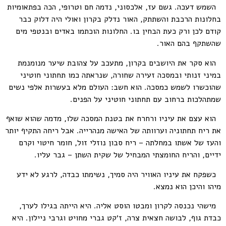
השמש דעכה. גשם עז, אלכסוני, נדמה חם וטרופי, הכה בפתאומיות
בחלונות הרכבת והשתתק, האור נדלק בקרון ואולי היה דלוק כבר
קודם לכן ורק כעת הבחין בו. החלונות הוכתמו באדים ובנטפי מים
שהשתקף בהם האור.
הוא סקר את היושבים בקרון, מתעכב על צהובת שיער מנומנמת
במיני זנותי ובמסכה זעירה שחורה, שנראתה כמו תחתוני חוטיני
שהוכשרו לשמש כמסכה. הוא חשב: העולם מלא בעשרות אלפי נשים
שמתהלכות ברחוב עם תחתוני חוטיני על הפנים.
הוא עצם את עיניו ורחרח את בטנת המסכה שלו, מדמה שהוא שואף
את ריח תחתוניה וערוותה של האישה מנהרייה. אבל ריחה התקיף יותר
והעז של אשתו במחלתה – ריח סבון נוזלי זול, חומר חיטוי וקרם
ידיים, והריח החומצתי המבחיל של שקית השתן – גבר עליו.
כשפקח את עיניו האוויר היה סמיך, נשימתו כבדה, לרגע לא ידע
מיהו והיכן הוא נמצא.
מישהי נכנסה לקרון ומבטו הוסט אליה. היא הייתה בגילו לערך,
כבדת גוף, לבושה חצאית צרה, ז׳קט גברי מחויט וגרבי ניילון. היא