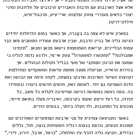
של אצילים רמי מעלה. מקומה נקבע – אך לא לצד הגבירות והנסיכות
אלא אצל הארנבות עם חרבות והאבירים הרכובים על חלזונות ומיני
יצורי כלאים מעוררי צחוק ופלצות: ארי־עיט, תרנגול־תיש,
חילזון־דרקון.
בפארק איש לא צפה בה בעָברה, אך כאשר בתום הזדחלות יחידים
הגיעה גליה אל בניין הרכבת, שבין ארבעת עמודיו התומכים סאן הבר
עמוס הבליינים, קריאות השתוממות נישאו מכאן ומכאן. "תזמינו
אמבולנס!" "תתקשרו למשטרה!" צעק אי־מי, ולרגע נדמה לגליה כי
שמעה את הניגון הפסקני של משי בבליל הקולות הבהולים. אך
בהירות הראייה, שניטלה ממנה מחמת עדשות המשקפיים המזולפות
וקווצות השיער הארוכות שדבקו במצחה, לקחה עימה את הבושה ואת
חדות השמיעה גם יחד. לעומת זאת, חושים חדשים ניעורו ונתחדדו
בה. גופה נעשה כמשושה רגישה שהיטיבה לקלוט כל משב, כל
תזוזה, כל רעד ורטט שקמו בקרבתה, ואיבריה פעלו בתואם חייתי,
מונעים כל התחככות, ולו הקלה ביותר, בגופים הזרים.
כאשר התנועעה צמיגית על פני ארבעת הפוסטרים האחרונים עם
תמונות הנשים, גורפת בכפות רגליה השטוחות בוצה, חול, גללים
ובדלים, הקיצה גליה להרף עין ומלמלה, "כרמל, ארבל, דורון, לירי,"