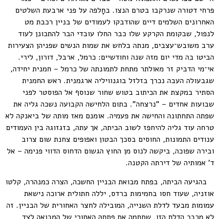
פרחי דטורה שנרקבו בטרם הנצו. בחָלפה על פני ארבעת השלטים
האחרונים השלמים דיים שהודבקו לעמודים של בניין רכבת מט
לנפול, שבקומת הקרקע שלו כבר החלו עובדי הבר להתכונן לעוד
ערב משובש־עצבים, מנתה בלחש את שמות הנשים שפניהן הצעירות
הביטו בה מדי יום מזה שנה וחודשיים: כרמל, ארבל, דורון, לירי.
אי־מי הדביק זר מאולתר מתחת לתמונתה של כרמל – חמנית יחידה,
שגבעולה העבה נכרך בזלזל בוגנוויליה ארגמנית. ראש החמנית
הסתיר במקצת את הכיתוב בטוש שחור שנוסף אל הפוסטר לפני
שבועות אחדים – "נרצחה". בתום הלחישה הקבועה נשכה גליה את
שפתה התחתונה והחישה את פעמיה. אומנם מאז מותה של ביאנקה לא
טרחה עוד גליה להיחפז לשוב הביתה, אך עתה, בזגזוגהּ בין העמודים
ענודים התמונות, החוסים בסכך הבטון ואפופים צחנת שום צרוב
ובירה שפוכה, ביקשה לנוס מן החוץ הגשום הדחוס הדווי פנימה – אל
ד' אמותיה של דירתה הקטנה.
בהגיעה הביתה, בפתח מבואת הבניין החשכה, הצרה כמנהרה, קלטו
אוזניה, שעוד חסו בחמימות ברדס, יללה חתולית ארוכה נישאת
עמומות מבעד לדלת השנייה, המובילה לחצר האחורית של הבניין. זה
לא מכבר הדלת הזו, שחתמה את פתחהּ האחורי של המבואה לצד