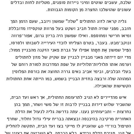
שלכת, עשבים שוטים ומיני ניירות סופגים, מטליות לחות ובדלים
עשונים שהושלכו החצרה מן הקומות הגבוהות.
גליה קראה לזוג החתולים "שלה" שמשון ויובב, שעם הזמן הפך
חובב, מפני שהיה חתול חביב ושקט בעל פרוות טוקסידו מדובללת
ומיאו חרישי ומחוספס. ואילו שמשון היה בריון גרום, אפור־פרווה
ונוקב־מבט. בעבר, בטרם הצליחו לוכדי העירייה לשבותו ולסרסו,
הִפִּיל שמשון אֶת חִתָּתוֹ אפילו על גברת פאני הזקנה מהבניין ממול;
מדי יום דידתה פאני מבניין לבניין עם שקיק של מזון לחתולים
וערמה אותו תלוליות־תלוליות על שפת המדרכות למורת רוחם של
בעלי הכלבים, ובימי אביב נאים גררה החוצה את כורסת הפלוסין
המהוהה שלה ורבצה בחזית הבניין בשמש, כמו הייתה אחת החתולות
הקשישות שהאכילה.
איש מהדיירים לא הגיב לתרעומת החתולית, אך ראש ועד הבית,
שהשכיר שלוש דירות בבניין לרבות זו של משי ושחר, תמך בהן
נחרצות – ותביעותיהן נענו. עתה נדרשה גליה לנעול את הדלת
האחורית מרקיבה בהיכנסה ובצאתה בבריח עילי גדול וחלוד, שחרף
הטיפול בוו־די 40 שהעניק לו מייקי בצו ועד הבית, התקשה להחליק
אל קנו. סגירת הדלת גרידא, בלא הברחה, לא השביעה את רצונן של