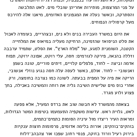
המקלחת, לא השגיחה עוד בכפכפיה, וכפות רגליה היחפות השתרכו
על פני המרצפות, מותירות אחריהן שובלי מים. לאט התלבשה
והסתרקה, וכאשר נעלה את המגפונים האדומים, מיאנו אלה להירכס
מעל קרסוליה הנפוחים.
את היום במשרד העבירה בנים ולא נים, ובצהריים, בעומדה לאכול
את סלט הניסואז שהזמינה, הרחיקה מעליה במיאוס את המלחייה
הקטנה, השומנית למגע, של "מלח הארץ". את הסלט, שתמיד ערבבה
וזללה בהנאה, פירקה לגורמים: חסה, עלי רוקט, אפונה ירוקה, תפוח
אדמה וביצה – לחוד, פלפלים קלויים, זיתים סוריים, טונה בשמן
ואנשובי – לחוד. אולם, כאשר לעסה עלה חסה נגוע נוזלי אנשובי,
הריקה את פיה על המפית בבעתה. לשונה כמו נצרבה בחומצה, ורק
אחרי כוס מים שלישית השיבה גליה את רוחה והמשיכה באכילה, בחך
פצוע ולוע מגרד.
בצאתה מהמשרד לא חבשה שוב את ברדס המעיל, אלא פסעה
לאט, גלוית ראש. עדשות משקפיה התעמעמו בטיפות המטר הגדולות,
ומראות העיר ריצדו מול עיניה הסומות כתמים־כתמים,
בוהקים־בוהקים; אורות בלימה אדומים, פרסומות חוצות ענקיות
בירוק רעיל וורוד בזוקה, פנסי רחוב שפכו אור צהבהב־דלוח