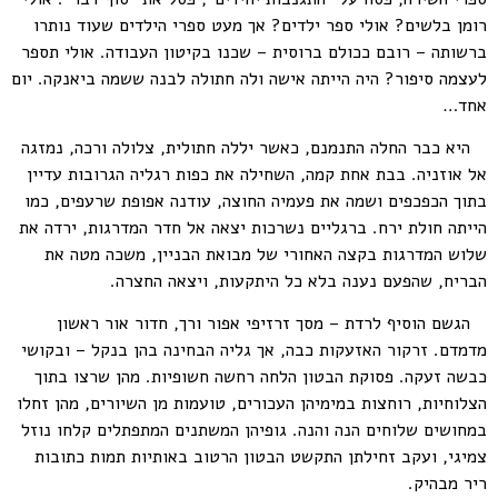
רומן בלשים? אולי ספר ילדים? אך מעט ספרי הילדים שעוד נותרו
ברשותה – רובם ככולם ברוסית – שכנו בקיטון העבודה. אולי תספר
לעצמה סיפור? היה הייתה אישה ולה חתולה לבנה ששמה ביאנקה. יום
אחד…
היא כבר החלה התנמנם, כאשר יללה חתולית, צלולה ורכה, נמזגה
אל אוזניה. בבת אחת קמה, השחילה את כפות רגליה הגרובות עדיין
בתוך הכפכפים ושמה את פעמיה החוצה, עודנה אפופת שרעפים, כמו
הייתה חולת ירח. ברגליים נשרכות יצאה אל חדר המדרגות, ירדה את
שלוש המדרגות בקצה האחורי של מבואת הבניין, משכה מטה את
הבריח, שהפעם נענה בלא כל היתקעות, ויצאה החצרה.
הגשם הוסיף לרדת – מסך זרזיפי אפור ורך, חדור אור ראשון
מדמדם. זרקור האזעקות כבה, אך גליה הבחינה בהן בנקל – ובקושי
כבשה זעקה. פסוקת הבטון הלחה רחשה חשופיות. מהן שרצו בתוך
הצלוחיות, רוחצות במימיהן העכורים, טועמות מן השיורים, מהן זחלו
במחושים שלוחים הנה והנה. גופיהן המשתנים המתפתלים קלחו נוזל
צמיגי, ועקב זחילתן התקשט הבטון הרטוב באותיות תמות כתובות
ריר מבהיק.