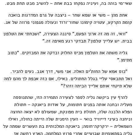
שאי־מי בוהה בה, ועיניה נפקחו בבת אחת – להשיב מבט תחת מבט.
אחת מהן – משי או שמא שחר – ניצבה על גרם המדרגות בואכה
קומת הקרקע, עטויה קימונו שחור־ורוד ונעולה מגפוני פרווה של אג.
"וואי, זה מה זה ארוך הפעם," סיננה הצעירה, "ושכחתי את הטלפון
בבית. יש עלייך טלפון? תבדקי רגע מאיפה זה."
גליה משתה את הטלפון מכיס החלוק ובדקה את המבזקים. "כתוב
מתימן."
"כוס אמא של החות'ים האלה. אני משי, דרך אגב. נעים להכיר.
ואל תתבאסי עליי בגלל החתולים. כאילו, אם כזה אכפת לך מהם למה
שלא תיקחי אותם אלייך הביתה וזהו?"
להרף עין ביקשה גליה לספר לצעירה התמירה הזו, שהתנוססה
מעליה ובחנה אותה בפנים חתומות, על אודות ביאנקה – חתולת
הפלא הלבנה שלה, חתולת בית מפונקת, שמעולם לא יצאה החוצה
וניחנה בעיני דייוויד בואי – העין הימנית שלה הייתה כחולה, ואילו
השמאלית – ירקרקה־חומה; ביאנקה המלכותית בת העשרים שמתה על
גליה בפתאומיות שבועיים אחרי פרוץ המלחמה. הארץ רחשה אז