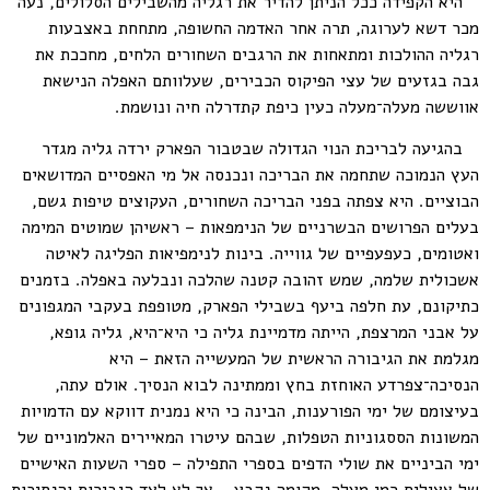
היא הקפידה ככל הניתן להדיר את רגליה מהשבילים הסלולים, נעה
מכר דשא לערוגה, תרה אחר האדמה החשופה, מתחחת באצבעות
רגליה ההולכות ומתאחות את הרגבים השחורים הלחים, מחככת את
גבה בגזעים של עצי הפיקוס הכבירים, שעלוותם האפלה הנישאת
אווששה מעלה־מעלה כעין כיפת קתדרלה חיה ונושמת.
בהגיעה לבריכת הנוי הגדולה שבטבור הפארק ירדה גליה מגדר
העץ הנמוכה שתחמה את הבריכה ונכנסה אל מי האפסיים המדושאים
הבוציים. היא צפתה בפני הבריכה השחורים, העקוצים טיפות גשם,
בעלים הפרושים הבשרניים של הנימפאות – ראשיהן שמוטים המימה
ואטומים, כעפעפיים של גווייה. בינות לנימפיאות הפליגה לאיטה
אשכולית שלמה, שמש זהובה קטנה שהלכה ונבלעה באפלה. בזמנים
כתיקונם, עת חלפה ביעף בשבילי הפארק, מטופפת בעקבי המגפונים
על אבני המרצפת, הייתה מדמיינת גליה כי היא־היא, גליה גופא,
מגלמת את הגיבורה הראשית של המעשייה הזאת – היא
הנסיכה־צפרדע האוחזת בחץ וממתינה לבוא הנסיך. אולם עתה,
בעיצומם של ימי הפורענות, הבינה כי היא נמנית דווקא עם הדמויות
המשונות הססגוניות הטפלות, שבהם עיטרו המאיירים האלמוניים של
ימי הביניים את שולי הדפים בספרי התפילה – ספרי השעות האישיים