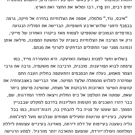
ימים רבים, והן פָּרוּ, רבו ומלאו את החצר ואת הארץ.
"איכס, גוֹד," מלמלה, אספה את הצלוחיות בחזרה אל חיקה, גרפה
בכפכף הימני שלוש־ארבע חשופיות, הברישה את הסוליה הנגועה
בסרפדים הנמוכים שהספיקו לצמוח מאז ביקורו האחרון של מייקי,
ורק אז הציבה את הצלוחיות בשנית על המשטח המפונה, מילאה אותן
ונסוגה מפני שני החתולים הנדחקים לטרוף את מנתם.
בשלוש וחצי לפנות נשמעה האזעקה. היא התעוררה מייד, כמו
ציפתה לבוא הפורענות. מוכנית, הרכיבה את משקפיה, גרבה את גרבי
הצמר מאמש, נעלה את הכפכפים והתעטפה בחלוק העבה החם
שמיהרה לתלוש מהמתלה שלצד המיטה. אחר הברישה באצבעותיה את
קווצות השיער הארוכות הדבוקות אל מצחהּ, שהשינה פרעתן ביתר
שאת, שמטה את הטלפון אל כיס החלוק ויצאה לחדר המדרגות. שם,
כבר דהרו השכנים מן הקומות העליונות בדרכם למקלט שבבניין
הסמוך. הם שעטו על פניה בלי להבחין בה, זוגות־זוגות, כמו בכל
אזעקה, בעיניים טרוטות ומעילים תפוחים שנלבשו מעל לפיג'מות.
גליה נשענה בעייפות על דלת דירתה, מאזינה בעיניים עצומות ליללת
המלחמה העולה־יורדת, שהפעם התארכה יותר מהרגיל. לפתע הרגישה