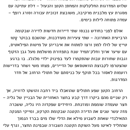
שלוש המדרגות החלקלקות והמחסן הקטן והנעול – דלת עתיקה עם
מסגרת עץ מלבנית מרקיבה, משובצת זכוכית עכורה וסורג רופף –
עמדה פתוחה לילות כימים.
אולם לפני כחודש נכנסו שתי דיירות חדשות לדירה שבקומה
הרביעית האחרונה – שתי צעירות מעודכנות, שהשכם בבוקר עָטוּ
טייץ של לולו למון ורצו למתוח את איבריהן על מיטות הפילאטיס,
עם שיער ארוך וחלק־תמיד שנח בתפזורת מושלמת מעל גבן הזקוף
וגבות שחורות עבות שהתקמרו לעד בפינוק ילדי מלגלג. בו ברגע
שהצטרפו לקבוצת הוואטסאפ של הדיירים, פצחו משי ושחר בדרישות
רועמות לאסור בכל תוקף על כניסתם של חתולי הרחוב אל חדר
המדרגות.
הרחוב הקטן שפע חתולים שהואכלו ביד רחבה והושקו לרוויה, אך
רק שניים מהם ביקרו דרך קבע בחצר האחורית של הבניין של גליה –
חצר שעמדה שוממת ומוזנחת. היחידים שפקדוה היו גליה, ששכרה
מזה עשר שנים את הדירה הקטנה שבקומת הקרקע, ומייקי המנקה
התאילנדי שאחת לשבוע מילא את הדלי שלו מים בברז הנמוך
שהחליד לאיטו מעל השוקת הקטנה השבורה שבפינת החצר, וגרף עלי