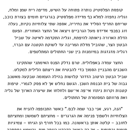
קופסת הפלסטיק נותרה פתוחה על השיש, מדיפה ריח שמן ומלח,
וגליה נחפזה למלא כף מדידה מפלסטיק בגרגרים חומים בצורת כוכב,
שריחם החריף הסליד את נחיריה, אספה שתי צלוחיות נקיות, נעלה
זוג כפכפי אדידס מעל הגרביים ויצאה אל החצר האחורית. הפעם
הדלת הארורה ניאותה להיפתח, וגליה התקדמה לאיטה על שביל
הבטון הצר, שהוביל מדלת המריבה עד לשוקת הקטנה עם הברז,
רגליה מזגזגות במיומנות בין שני החתולים המתלטפים.
החצר עמדה באפלולית. טרם נדלק הפנס האימתני שהתקינו
השכנים מהבניין הסמוך כדי להבטיח את ריצתם הלילית למקלט.
שביל הבטון הרטוב הזדהר קלושות בהילה העמומה שבקעה מאשנב
גבוה של בית הכנסת השכן. הגשם נחלש אך לא פסק לגמרי. טיפות
קטנות וקרות ניתזו אי־פה אי־שם ולחלחו את שיערה הארוך של גליה
ואת פרוותם המסומרת של החתולים.
"הנה, רגע, אני כבר שמה לכם." כאשר התכופפה להניח את
הצלוחיות ולשפוך פנימה את הגרגרים – מחציתם לשמשון ומחציתם
לחובב – קלטה אותן בראשונה. כמו בכל חורף הן הגיחו – צמיגיות
חומות וכסופות – אך רק כאשר הקרקע רוותה מים, והשמש נסתתרה