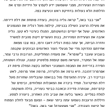
הצוררות הצעירות, מפני ששמשון ידע לקפוץ על הידיות ופרץ את
הדלתות הלא נעולות בדחיקת ראש ונעיצת כפה.
"אני כבר באה," קראה גליה ברכוּת, בעודה פותחת את דלת דירתה.
את מעילה הרטוב השילה בכניסה, קילפה מעל רגליה את המגפונים
האדומים, שעל אף יופיים ונחשקותם, התגלו כעינוי לא קטן. גליה
אהבה את הצעידות המהירות, בנות העשרים דקות מהבית למשרד
וחזרה הביתה, אך עתה כפות רגליה דאבו ורפו, כמו צבו מפאת
אחיזתם ההדוקה מדי של מנעלי העור האדומים הבוהקים שקנתה
בשבוע שעבר ב"שופרא". את פעמיה המחליקות, הגרובות גרבי צמר,
שמה אל המקרר, הוציאה משם קופסת פלסטיק קטנה, עגולה ושטוחה,
הסירה בזריזות את המכסה השמנוני ושלתה בקצה המזלג פיסת דג
אפרפרה־זהובה. היא גרסה את הלקרדה, פרוסה אחר פרוסה, לאט
ובריכוז רב. עיניה התערפלו מול בבואתה שהבליחה שחורות מעל
דלת המיקרוגל. תמיד ביכרה את המאכלות המלוחים, ובימים של
קדם־וסת, שנותרה סדירה וכאובה כבימי נעוריה, גדלה תשוקתה
למלח כפליים. כאשר בלעה את שביב הדג האחרון, ניעורה לפתע.
היללות הרעבות נשמעו עתה ביתר שאת – הפעם מבעד לחלון הפתוח
של קיטון העבודה. "אני מצטערת! אני באה, באה!"