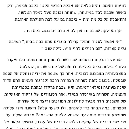
זוועות ואימה, והיא כלאה את אבלהּ הפרטי הקטן בלבב פנימה, ורק
כאשר שכבה לבד במיטתה, שחוחה ובוכה מעל למסך הטלפון,
והתאבלה על כל מת ומת – ביכתה גם על לכת חתולתה האהובה.
אך האזעקה שככה והרצון לבוא בדברים נמוג כלא היה.
"אי אפשר לסגור חתולי קהילה בוגרים סתם ככה בבית," השיבה
גליה קצרות, "הם רגילים לחיי חוץ. לילה טוב."
את עשר הדקות הנוספות שנדרשה להמתין תחת מחסה בצו פיקוד
העורף בילתה גליה בלעיסה דחופה של קורנישונים, ששלתה
באצבעותיה מצנצנת זכוכית. אחר כך שטפה את ידיה וזחלה אל הספה
שבסלון. געגוע לופת לפרווה הצחורה הרכה ולגרגור העמום החם הדיר
שינה מעיניה ומילאן דמעות. היא שכבה פרקדן ובהתה בספרייתה
העצומה, השרויה באי־סדר תמידי. אור הסנוורים של זרקור האזעקות
של השכנים חדר מבעד לווילונות המוגפים וריצד מעל שדרות
הספרים. במה תבחר כדי להינחם, ולו לשעה קלה? הישנה איזו עלילה
שתושיע ותרדים אותה עד הישמע צלצול ההשכמה? מבטה הפליג על
פני שני כרכים של קפקא ושלושה כרכים של עגנון, המשיך הלאה אל
ספרי השירה, פסח על "התגנבות יחידים", פסל את "סוף דבר". אולי