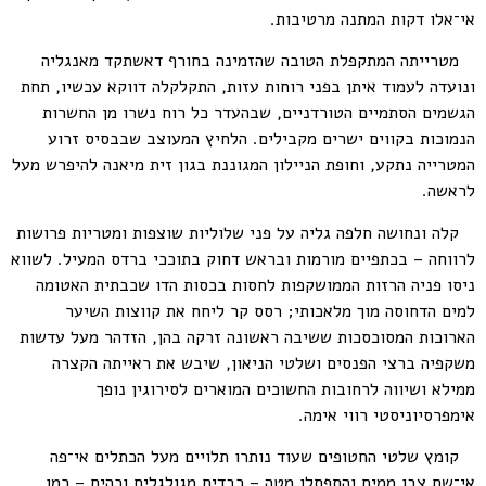
אי־אלו דקות המתנה מרטיבות.
מטרייתה המתקפלת הטובה שהזמינה בחורף דאשתקד מאנגליה
ונועדה לעמוד איתן בפני רוחות עזות, התקלקלה דווקא עכשיו, תחת
הגשמים הסתמיים הטורדניים, שבהעדר כל רוח נשרו מן החשרות
הנמוכות בקווים ישרים מקבילים. הלחיץ המעוצב שבבסיס זרוע
המטרייה נתקע, וחופת הניילון המגוננת בגון זית מיאנה להיפרש מעל
לראשה.
קלה ונחושה חלפה גליה על פני שלוליות שוצפות ומטריות פרושות
לרווחה – בכתפיים מורמות ובראש דחוק בתוככי ברדס המעיל. לשווא
ניסו פניה הרזות הממושקפות לחסות בכסות הדו שכבתית האטומה
למים הדחוסה מוך מלאכותי; רסס קר ליחח את קווצות השיער
הארוכות המסוכסכות ששיבה ראשונה זרקה בהן, הזדהר מעל עדשות
משקפיה ברצי הפנסים ושלטי הניאון, שיבש את ראייתה הקצרה
ממילא ושיווה לרחובות החשוכים המוארים לסירוגין נופך
אימפרסיוניסטי רווי אימה.
קומץ שלטי החטופים שעוד נותרו תלויים מעל הכתלים אי־פה
אי־שם צבו ממים והתפתלו מטה – כבדים מגולגלים וכהים – כמו