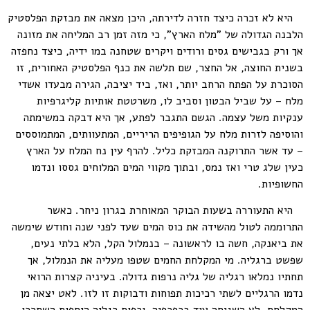
היא לא זכרה כיצד חזרה לדירתה, היכן מצאה את מבזקת הפלסטיק
הלבנה הגדולה של "מלח הארץ", כי מזה זמן רב המליחה את מזונה
אך ורק בגבישים גסים ורודים ויקרים שטחנה במו ידיה, כיצד נחפזה
בשנית החוצה, אל החצר, שם תלשה את כנף הפלסטיק האחורית, זו
הסוכרת על הפתח הרחב יותר, ואז, ביד יציבה, הגירה מבעדו אשדי
מלח – על שביל הבטון וסביב לו, משרטטת אותיות קליגרפיות
ענקיות משל עצמה. הגשם התגבר לפתע, אך היא דבקה במשימתה
והוסיפה לזרות מלח על הגופיפים הריריים, המתעוותים, המתמוססים
– עד אשר התרוקנה המבזקת כליל. להרף עין נח המלח על הארץ
כעין שלג טרי ואז נמס, ובתוך מקווי המים המלוחים גססו ונדמו
החשופיות.
היא התעוררה בשעות הבוקר המאוחרת בגרון ניחר. כאשר
התרוממה לטול מהשידה את כוס המים שעד לפני שנה וחודש שימשה
את ביאנקה, חשה בו לראשונה – בנמלול הקל, הלא בלתי נעים,
שפשט ברגליה. מי המקלחת החמים שטפו מעליה את הנמלול, אך
תחתיו נמלאו רגליה של גליה נרפות גדולה. בעיניה קצרות הרואי
נדמו הרגליים לשתי רכיכות תפוחות ודבוקות זו לזו. לאט יצאה מן