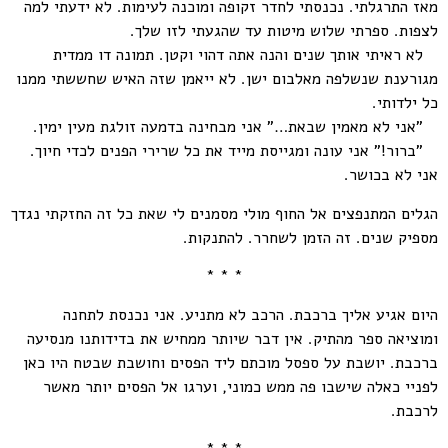
מאז התרגלתי. נכנסתי לחדר זקופה ומוכנה לעימות. לא ידעתי למה
לצפות. ספרתי שלוש מיטות עד שהגעתי לזו שלך.
לא ראיתי אותך שנים והנה אתה דהוי וקטן. תמונה דו ממדית
מגורענת שנשלפה מאלבום ישן. לא ייאמן שזה האיש שחששתי ממנו
כל ילדותי.
"אני לא מאמין שבאת…" אני מבחינה בדמעה זולגת מעין ימין.
"ברור!" אני עונה ומגייסת מייד את כל שרירי הפנים לכדי חיוך.
אני לא בכושר.
הגלים המתנפצים אל החוף מולי מסמנים לי שאת כל זה החזקתי נגדך
מספיק שנים. זה הזמן לשחרר. להתנקות.
* * *
היום אגיע אליך ברכבת. הרכב לא מתניע. אני נכנסת לתחנה
ומוציאה ספר מהתיק. אין דבר שיותר ממחיש את בדידותנו מנסיעה
ברכבת. יושבת על ספסל מוכתם ליד הפסים וחושבת שבטח היו כאן
לפניי כאלה שישבו פה ממש כמוני, וערגו אל הפסים יותר מאשר
לרכבת.