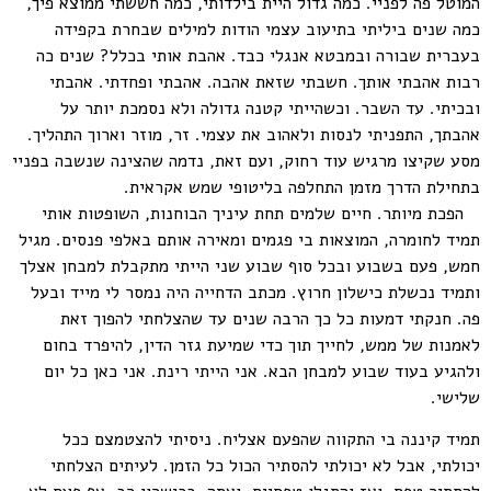
המוטל פה לפניי. כמה גדול היית בילדותי, כמה חששתי ממוצא פיך,
כמה שנים ביליתי בתיעוב עצמי הודות למילים שבחרת בקפידה
בעברית שבורה ובמבטא אנגלי כבד. אהבת אותי בכלל? שנים כה
רבות אהבתי אותך. חשבתי שזאת אהבה. אהבתי ופחדתי. אהבתי
ובכיתי. עד השבר. וכשהייתי קטנה גדולה ולא נסמכת יותר על
אהבתך, התפניתי לנסות ולאהוב את עצמי. זר, מוזר וארוך התהליך.
מסע שקיצו מרגיש עוד רחוק, ועם זאת, נדמה שהצינה שנשבה בפניי
בתחילת הדרך מזמן התחלפה בליטופי שמש אקראית.
הפכת מיותר. חיים שלמים תחת עיניך הבוחנות, השופטות אותי
תמיד לחומרה, המוצאות בי פגמים ומאירה אותם באלפי פנסים. מגיל
חמש, פעם בשבוע ובכל סוף שבוע שני הייתי מתקבלת למבחן אצלך
ותמיד נכשלת כישלון חרוץ. מכתב הדחייה היה נמסר לי מייד ובעל
פה. חנקתי דמעות כל כך הרבה שנים עד שהצלחתי להפוך זאת
לאמנות של ממש, לחייך תוך כדי שמיעת גזר הדין, להיפרד בחום
ולהגיע בעוד שבוע למבחן הבא. אני הייתי רינת. אני כאן כל יום
שלישי.
תמיד קיננה בי התקווה שהפעם אצליח. ניסיתי להצטמצם ככל
יכולתי, אבל לא יכולתי להסתיר הכול כל הזמן. לעיתים הצלחתי