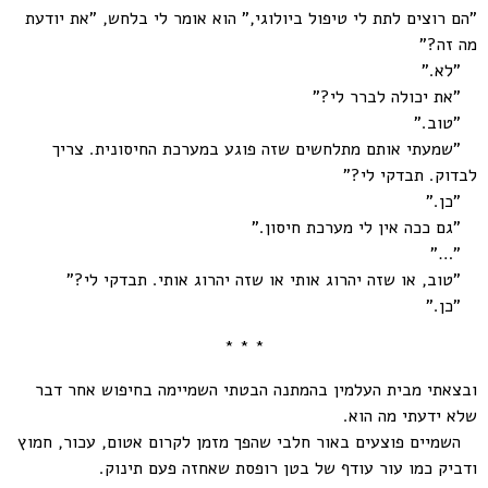
"הם רוצים לתת לי טיפול ביולוגי," הוא אומר לי בלחש, "את יודעת
מה זה?"
"לא."
"את יכולה לברר לי?"
"טוב."
"שמעתי אותם מתלחשים שזה פוגע במערכת החיסונית. צריך
לבדוק. תבדקי לי?"
"כן."
"גם ככה אין לי מערכת חיסון."
"…"
"טוב, או שזה יהרוג אותי או שזה יהרוג אותי. תבדקי לי?"
"כן."
* * *
ובצאתי מבית העלמין בהמתנה הבטתי השמיימה בחיפוש אחר דבר
שלא ידעתי מה הוא.
השמיים פוצעים באור חלבי שהפך מזמן לקרום אטום, עכור, חמוץ
ודביק כמו עור עודף של בטן רופסת שאחזה פעם תינוק.