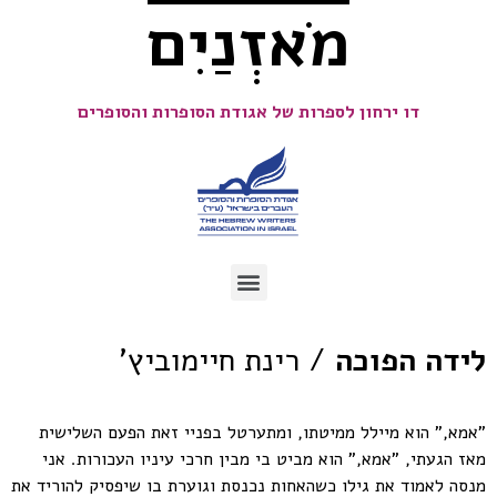
מֹאזְנַיִם
דו ירחון לספרות של אגודת הסופרות והסופרים
לידה הפוכה
/ רינת חיימוביץ'
"אמא," הוא מיילל ממיטתו, ומתערטל בפניי זאת הפעם השלישית
מאז הגעתי, "אמא," הוא מביט בי מבין חרכי עיניו העכורות. אני
מנסה לאמוד את גילו כשהאחות נכנסת וגוערת בו שיפסיק להוריד את