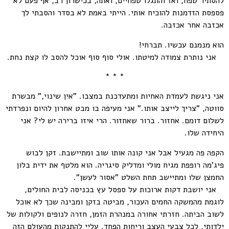
להסתיר טפח, ואז והתגלו טפחיים, ואתה, בכישרון רב, אף פעם לא
פספסת הזדמנות להוכיח אותי. הייתי באמת לא בסדר והסבתי לך
אכזבה אחר אכזבה.
הוא מנמנם עכשיו. תברחי!
אני נותרת צמודה למיטתו. אולי סוף סוף אוכל להסב לו קצת נחת.
* * *
אני ניגשת לעמדת האחיות ומתעדכנת במצבו. "אין שינוי," מבשרת
סווטה, "צריך לייצב אותו." אני מעיפה בו מבט אחרון להיום ונפרדתי
לשלום דומם. אחזור. ברור שאחזור. הרי איזו ברירה יש לי? אני
היחידה שלו.
הקפה פה מגעיל אבל אני קונה אותו שוב ומתיישבת. זקן לבוש
פיג'מה רופפת מגיח מולי ומדליק סיגריה. הוא מלטף את ידית בלון
החמצן שלו ומתיישב תחת השלט "אסור לעשן".
אני יושבת דקות ארוכות על ספסל עץ בכניסה לבית החולים,
לוגמת מהמשקה החמים העכור, מביטה בזקן ומבינה שכך לא אוכל
לשוב הביתה. חזרתי אחורה במנהרת הזמן, חזרה לנופים ולקולות של
ילדותי, לכל צבעי העצב וריחות הפחד. עליי להתנקות מהעולם הזה