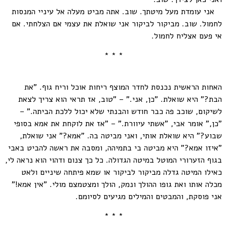
אני עומדת מעל מיטתך. שוב. אתה מביט מעלה אל עיניי המנסות
לחמול. שוב. מביקור לביקור אני שואלת את עצמי אם הצלחתי. אם
אי פעם אצליח לחמול.
* * *
האחות הראשית נכנסת לחדר המוצף ריחות אוכל וריח גוף. "את
הבת?" היא שואלת. "כן, אני." – "טוב, אז תראי הוא צריך לצאת
לשיקום, שוכב פה כבר חודש והבנתי שלא יכול ללכת הביתה." –
"כן," אומר אבי, "אשתי עיוורת." – "אז את לוקחת את אמא בסופי
שבוע?" היא שואלת אותי, ואני מביטה בה. "אמא?" אני שואלת,
"איזו אמא?" היא מביטה בי בתמיהה, ומסבה את ראשה להביט באבי
בגוף הזערורי המוטל במיטה הגדולה. כל כך צנום ודהוי הוא נראה לי,
כאילו המיטה גדלה מביקור לביקור או שמא פיתחה שיניים ולאט
מכלה אותו ואת גופו ההולך ונמק, הולך ומצטמצם מולי. "אין אמא!"
אני פוסקת, והמבטים והמילים מגיעים לסיומם.
* * *