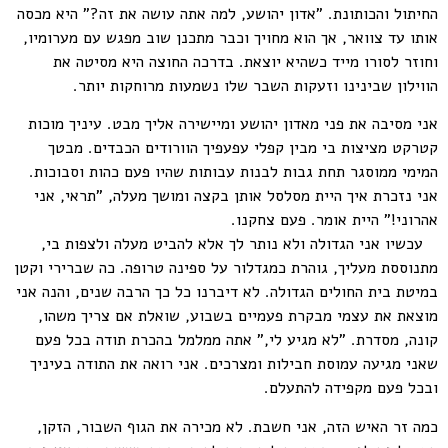
החיתול והכותונת. "אדון יהושע, למה אתה עושה את זה?" היא מכסה
אותו עד צוואר, אך הוא מחויך וכבר מתכנן שוב מפגש עם מערומיו,
וחוזר לסורו מייד כשהיא יוצאת. בדרכה החוצה היא מסיטה את
הווילון שבינינו וזעקות השבר שלו נשמעות מרוחקות יותר.
אני מסיבה את פני מאדון יהושע ומיישירה אליך מבט. עיניך מוכות
קטרקט מציצות בי מבין קפלי עפעפיך הוורודים הכבדים. מבטך
המימי ממוסגר תחת גבות לבנות עבותות שהיו פעם כהות וסבוכות.
אני נזכרת איך היית מסלסל אותן בקצה ומושך מעלה, "תראי, אני
אהרוני!" היית אומר. פעם צחקנו.
עכשיו אני הגדולה ולא נותר לך אלא להביט מעלה ולצפות בי,
מתנוססת מעליך, גוהרת כמגדלור על ספינה טרופה. כה שברירי וקטן
במיטת בית החולים הגדולה. לא דיברנו כל כך הרבה שנים, והנה אני
מוצאת את עצמי מבקרת פעמיים בשבוע, שואלת אם צריך משהו,
קונה, מסדרת. "לא מגיע לי," אתה ממלמל בהכרת תודה בכל פעם
שאני מגיעה עמוסת חבילות ומצרכים. אני רואה את התודה בעיניך
ובכל פעם מקפידה להתעלם.
כמה זר האיש הזה, אני חשבת. לא מכירה את הגוף השבור, הזקן,