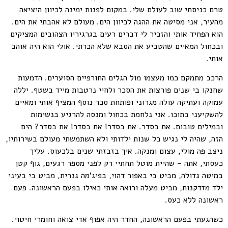
טרם כניסתי שוב לעולם שלי. במקום לפנות ימינה לכיוון היציאה
מהעיר, אני מסיטה את ההגה לכיוון הים. מעולם לא אהבתי את הים.
הוא הפחיד אותי והזכיר לי דברים רעים בגרגיריו הצהובים המציקים
ובכחול המאיים שהטביע את הסבא שלא הכרתי. אולי הוא היה אוהב
אותי.
הרכב מתמקם כמו מעצמו מול הגלים החורפיים הסוערים. הדמעות
שחנקו בי שנים פורצות את הסכר ולחיי נרטבות מייד בשטף. יללה
עמוקה ועתיקה עולה מגרוני ופותחת סכר נוסף המציף אותי ומאיים
להשקיעני בתוכו. אני נלחמת בכחול ומנסה להרגיע בנשימות
ובמילים טובות. את בסדר. את בסדר! את בסדר! את בסדר? הים
הזה, שהיה לי נגיש כל שנות ילדותי ולא השתמשתי מעולם בשירותיו,
ניצב פה מולי, עצום ומנקה. איך בזבזתי שנים בלכעוס. עליך
כעסתי, אתה – שהיית מוטל תחתיי רק לפני מספר רגעים, גוף קטן
במיטה גדולה, מביט בי באפור דהוי, בפיג'מה גנרית, מביט בי בעיני
ילד מזדקנות, מביט מעלה ורואה אותי כאילו בפעם הראשונה. פעם
ראשונה ללא כעס.
כשהגעתי בפעם הראשונה, החדר היה אפוף אדי צואה וחומרי חיטוי.