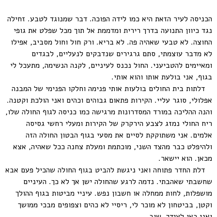
* * *
הכניסה לעיר הזאת היא כמו לידה הפוכה. דבר שמנוגד לטבע. זחילה
נגד כיוון התנועה בדרך רירית ומדממת אל תוך מכל שפלט את גופי
החוצה. לא טבעי שאהיה פה. לא בריא. ורק חול וחול מסביב, אפילו
לא מדבר עוצמתי, סתם גרגירים שנדבקים לנעליים, לבגדים
ומאיימים להטביעני. החול נכנס לעיניים, לקנה הנשימה, מתעכל לי
בגוף, אני בולעת אותו והוא אותי.
דלתות בית החולים בולעות אותי פנימה וחלקו הפנימי של המבנה
אפלולי, סוגר עליי. הקירות פתאום גבוהים וכהים ואני הולכת וקטנה.
והנה ההליכה במורד המסדרונות מרגישה כמו כניסה לגוף החולה שלו,
ריח החולי נמזג לצבע הירקרק של הקירות ומעלי רחשי גסיסה
אלמים. אני משתוקקת לסיים את מסעי בגוף הבטון החולה הזה
ולהיפלט כבר מהצד השני, מוכתמת ומעלת צחנה ככל שאהיה, אצא
מכאן. הוא יישאר.
דלת החדר פתוחה ואני ניגשת להביט בגוף החולה שהכיל פעם אבא
שחשבתי שאהבתי. נדמה לרגע שהחולה ישן אך לא כך. העיניים
מושפלות, לחות ממחלה או חשבון נפש. עיניי מביטות בגוף ההולך
וקטן, בביטחון לא מוכר לי, ריסיי לא כהים וצפופים מבכי ממושך
ואני כאן לצידך. שוב.