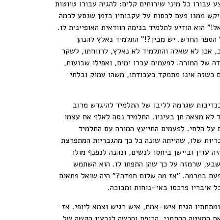
עבורו כל מיני שירותים קלים: להגיה עבורו טיוטות
ביקש ממנו פעם לכסות על עקבותיו בזמן שנסע לכמה
" הוא הודיע לתלמיד בנימה הוודאית האופיינית לו.
הספר החדש. יש מבין?!" התלמיד נאלץ להנהן
, אכן לא שאלה והתלמיד לא נאלץ, לרווחתו, לשקר
ה של המורה. לפעמים עברו ימים, ואפילו שבועות,
 כשזה אינו מתמקד בעבודתו, משהו עמוק ובלתי
 בנדיבות שגרמה לליבו של התלמיד להיגדש מרוב
 לא מצאה חן בעיניו. התלמיד נסה לאלף את עצמו
 על הלחי. לפעמים התייעץ המורה עם התלמיד
בריות שלו, שהייתה שונה כל כך מהגבריות המתפרצת
ה עדין וביישן ביחסו לנשים, ונהנה לנפנף מולו
ושבע, שרמזה על כך שהן התפתו לו. הוא השתמש
פעם במרמה. "אז מה שלום חמדה?" היה שואל פתאום
ל איבריו פרכסו באי-נוחות ומבוכה.
מתחתיו הגיח איש-אמת, איש רגיש וצמא ליופי. אז
 את המעטה ההססני, הרופס והרשה לגרעין הקשה של