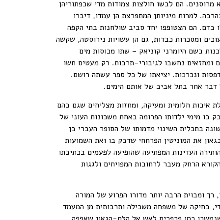
 מרוסנים. הם לבשו חולצות צמודות מדי שכפתוריהן
הרבה. למרות מיניותן המתפרצת הן עמדו, דיברו
לו בדם. הם הצטופפו יחד סביב שולחנות בתי הקפה
וכים ומסכרות כבדות, גם הן עשויות נירוסטה, שקשה
כנות בשם היומרני קוניאק – שתו מכוסות מים
ים ומחזאים נחשבו לגיבורי-תרבות. רק מעטים חשו
דפסות ונכרכות. יציאתו של כל ספר עשתה רושם.
 דבר אחר בתל אביב של אותם הימים.
ת איכות חלומית ומעיקה, ומחזות מצליחים שגם בהם
 בו מימי ילדותו הפרומה באחת משכונות העוני של
שונה בתכלית השינוי מדמותו של הסופר העברי בן
גאון את המוניטין הפרחחי שדבק בו ואת השמועות
ותירה העדינות המפתיעה שהופיעה לפעמים בכתיבתו
קורא הרחק מעבר לרחובות המפויחים ולגגות
 רך ומבוית הרבה יותר מדורו הפרוע של המורה
מדי, בחיקה של משפחה משכילה ותרבותית מן המעמד
משכו כמו פרפרים לאש אל הִלַּת-הגאון שאפפה