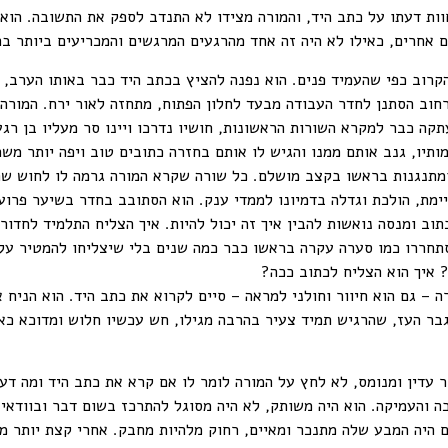
וות דעתו על כתב היד, והמורה מצידו לא התנדב לספק את התשובה. הוא 
 אחרים, כאילו לא היה זה אחד מהרגעים המרגשים והמכריעים ביותר בחי
הקרוב כפי שהעמיד פנים. הוא נפנה להציץ בכתב היד כבר באותו הערב,
חוב הסתנן לחדר העבודה מבעד לחלון הפתוח, מתחזה לאור ירח. המורה
תקה כבר למקרא השורות הראשונות, חושיו נדרכו ויינו סר מעליו בן רגע
ותיו, גנב אותם ממנו והגיש לו אותם בחזרה כתובים טוב ויפה יותר משה
ומתנגנות בראשו בקצב מושלם. כל שורה שקרא המורה גרמה לו לחוש שהוא
מת, הולכת וגדלה בדמיונו לממדי ענק. הוא הסתובב בחדר בשיער פרוע 
וב ומנסה נואשות להבין איך זה יכול להיות. איך הצליח התלמיד לחדור
תחררו כמו סערה עקרה בראשו כבר כמה שנים בלי שיצליחו להמטיר על ה
 איך הוא הצליח לכתוב ככה?
 – גם הוא חיוור וחולני למראה – סיים לקרוא את כתב היד. הוא הניח 
ר העז, שהרגיש תמיד צעיר בהרבה מגילו, חש עכשיו חלוש ומדוכא כאילו 
 עדין ומנומס, לא לחץ על המורה לומר לו אם קרא את כתב היד ומה דעתו
ה והעמיקה. הוא היה משותק, לא היה מסוגל להתרכז בשום דבר ובוודאי
ם היה המבע שלה מתנכר ומאיים, רחוק מלהיות מחבק. אחרי קצת יותר 