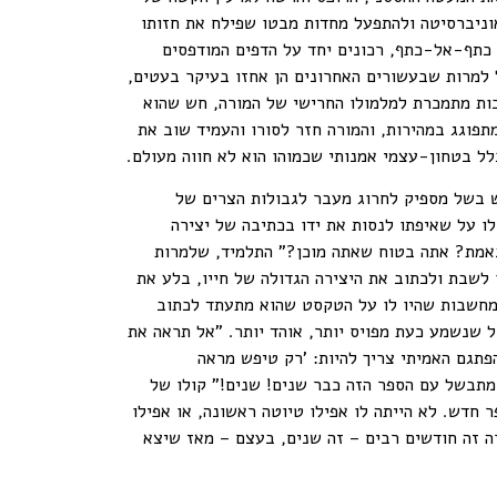
וניברסיטה ולהתפעל מחדות מבטו שפילח את חזותו
ם כתף-אל-כתף, רכונים יחד על הדפים המודפסים
ל למרות שבעשורים האחרונים הן אחזו בעיקר בעטים,
כות מתמכרת למלמולו החרישי של המורה, חש שהוא
תפוגג במהירות, והמורה חזר לסורו והעמיד שוב את
כלל בטחון-עצמי אמנותי שכמוהו הוא לא חווה מעולם.
ש בשל מספיק לחרוג מעבר לגבולות הצרים של
לו על שאיפתו לנסות את ידו בכתיבה של יצירה
באמת? אתה בטוח שאתה מוכן?" התלמיד, שלמרות
 לשבת ולכתוב את היצירה הגדולה של חייו, בלע את
 במחשבות שהיו לו על הטקסט שהוא מתעתד לכתוב
ל שנשמע כעת מפויס יותר, אוהד יותר. "אל תראה את
פתגם האמיתי צריך להיות: 'רק טיפש מראה
 מתבשל עם הספר הזה כבר שנים! שנים!" קולו של
חדש. לא הייתה לו אפילו טיוטה ראשונה, או אפילו
רה זה חודשים רבים – זה שנים, בעצם – מאז שיצא