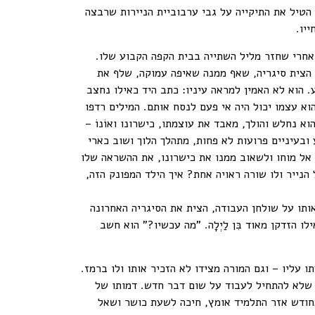
הטיל את התיקייה על גבי ערבוביית הניירות שרבצה
יו.
 אחרי שחזר מליל השתייה בבית הקפה הקבוע שלו.
 הצית סיגריה, שאף ממנה שאיפה עמוקה, שלף את
. הוא לא האמין למראה עיניו: כתב היד כאילו נחצב
וא עצמו יכול היה אי פעם לנסח אותם. המילים רדפו
 נחלש והולך, מאבד את עוצמתו, כישרונו ואוֹנוֹ –
ובעיניים פרועות לא פחות, מתהלך הלוך ושוב כארי
 אל מוחו ולשאוב ממנו את כישרונו, את ההשראה שלו
נייר ולו שורה ראויה אחת? איך הילד המפונק הזה,
אותו על שולחן העבודה, הצית את הסיגריה האחרונה
הזדקן מאוד בִּן לַיְלָה. "מה עכשיו?" הוא חשב
 עליו – וגם המורה מצידו לא הזכיר אותו ולו ברמז.
 שלא להתחיל לעבוד על שום דבר חדש. דמותו של
מחודש אזר התלמיד אומץ, חיכה לשעת כושר ושאל