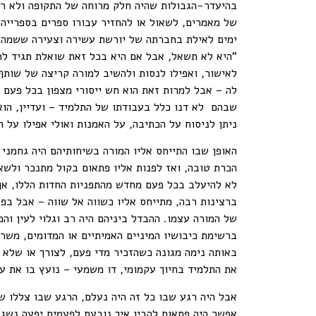
בהיעדר-הגבולות שהיה חלק מרוחה של התקופה ולא רק 
של מאמרים, לשאול או להחזיר עבורו ספרים בספרייה 
ימים לאילת בחברתה של יורשת עשירה וצעירה ששמה כי
"היא לא תשאל, אבל אם היא בכל זאת שואלת תגיד לה
לאישור, ואפילו לנסות ולהשיב למורה קריצה של שותף
לה – אבל למרות זאת הוא חש ייסורי מצפון בכל פעם 
שבהם לא דנו כלל בעבודתו של התלמיד – ועדיין, הו
ניתן לניסוח על הכתיבה, על האמנות ואולי אפילו על 
האופן שבו התייחס אליו המורה בשיחותיהם היה גחמני 
הכרת טובה, ואז לפנות אליו פתאום בקול מתנכר ולשא
לא להיעלב בכל פעם מחדש מהתפניות החדות הללו, אך 
ברצינות רבה, מתייחס אליו כשווה אל שווה – אבל בפ
של המורה עצמו. ההבדל ביניהם היה רב וגלוי לעין וה
ברשימת כיבושיו המיניים האמיתיים או המדומים, משר
באותה נימה מגונה כשהזכיר מדי פעם, לצורך או שלא
את התלמיד בחיוך עקמומי, דו משמעי – נועץ בו את עי
אבל היה רגע שבו כל זה היה נעלם, הרגע שבו צללו ש
אפשר היה פתאום להבין איך נובעת לפעמים יפעה נשגב