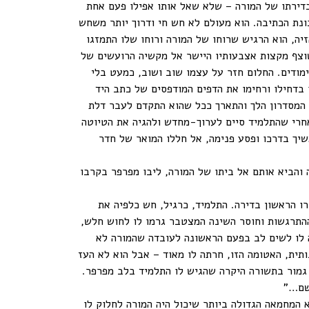
דירתו של המורה – שלא שאל אותו אפילו פעם אחת
נת הכתיבה. הוא מעולם לא חש חי ודרוך יותר משחש
יה, הוא הרגיש שרוחו של המורה ורוחו שלו התמזגו
שוצף מקצות אצבעותיו היישר אל מקשיה הרועשים של
מודים. החלום חזר על עצמו שוב ושוב, כמעט בלי
 בדחילו ורחימו את הדפים המודפסים של כתב היד
 המסדרון הלך והתארך ככל שהוא התקדם לעבר דלת
אחרי שהתלמיד סיים לערוך-מחדש ולהגיה את הטיוטה
יך בדרכו ופסע פנימה, אל חללו המואר של חדר
והביא אותם אל ביתו של המורה, ליבו מפרפר בקרבו
ו הראשון בדירה. התלמיד, כרגיל, חש כלפיה את
התרגשות וחוסר השינה המצטבר גרמו לו לחוש חלש,
ה לו לשים לב בפעם הראשונה לעובדה שהמורה לא
ותית, האטומה הזו, חרתה לו מאוד – אבל הוא לא העז
גמור בתשורה היקרה שהגיש לו התלמיד בלב מפרפר.
 שם…"
המחמאה הגדולה ביותר שיכול היה המורה לחלוק לו