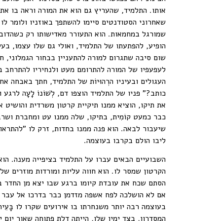
אותו. התלמיד, שהעריץ גם הוא את המורה וראה בו את
שאחרוני הסטודנטים סיימו להשתפך באוזניו ולומר לו
שמורגל במחמאות. הוא התעורר מאדישותו רק כשהדוברת 
הופיע, להפתעתו של התלמיד, ואולי גם שלו עצמו, בע
שום סיבה שתגרום למורה להתעניין בבחור הגמלוני, 
לעפעפיו של המורה להתרומם מעט ולנחיריו להתרחב בא
העגולים ובעיניו הרְהוּיוֹת של התלמיד, חתך באבחה 
כותב?" פניו של התלמיד הוצפו דם, לְשׁוֹנוֹ לָעָה ל
את תיקו, הוציא ממנו תיקיית קרטון משרדית והושיט א
כבר כמעט קוֹמִית, בתיקו, שלה ממנו עט ומחברת ושר
שיעבור לבאה. הוא פנה ממנו בחדות, זרק לו "להתראו
ליבו הולם בקרבו בעוצמה.
השבועיים הבאים עברו על התלמיד בציפייה מענה. הוא
הקרטון שמסר לו. הוא חווה עליות ומורדות מוזרים של
הסתם שכח את עובדת קיומו ברגע שבו יצא מן החדר ב
אם לא הושלכה לפח אשפה מזדמן כבר בדרכו אל עבר שע
בעוצמה רבה יותר משנחרתו בו אירועים שקרו לו בָּעֵי
המסדרון, בצד ימין שלו, הייתה דלת פתוחה שאור יום 