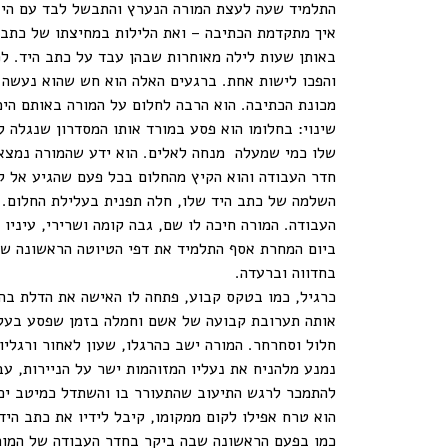
התלמיד שעה לעצת המורה הנערץ והתבשל לבד עם היצי
איך מתקדמת הכתיבה – ואת הלילות במחיצתו של כתב 
באותן שעות לילה מאוחרות שבהן עבד על כתב היד. לפע
והפכו לישות אחת. ברגעים האלה הוא חש שהוא נעשה 
מכונת הכתיבה. הוא הרבה לחלום על המורה באותם הימ
שינוי: בחלומו הוא פסע במורד אותו המסדרון שנגלה ל
שלו כמי שמעלה מנחה לאלים. הוא ידע שהמורה נמצא 
חדר העבודה והוא הקיץ מהחלום בכל פעם שהגיע אל ק
השלמה של כתב היד שלו, חלה תפנית בעלילת החלום. 
העבודה. המורה חיכה לו שם, גבה קומה ושרירי, עיניו 
ביום המחרת אסף התלמיד את דפי הטיוטה הראשונה של 
בחדווה וברעדה.
כרגיל, כמו בטקס קבוע, פתחה לו האישה את הדלת בהב
אותה תערובת קבועה של אשם וחמלה בזמן שפסע בעקבו
חלול וסחרחר. המורה ישב כהרגלו, שעון לאחור ורגלי
נמנע מלהניח את נעליו המזוהמות ישר על הניירות, עב
להתמכר לרגש התיעוב שהתעורר בו והשתדל כמיטב יכו
הוא טרח אפילו לקום ממקומו, קיבל לידיו את כתב היד
כמו בפעם הראשונה שבה ביקר בחדר העבודה של המורה