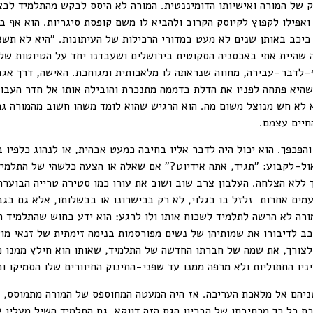
של המורה ואישיותו הדומיננטית. המורה לא היסס לבקש מהתלמיד לבצע 
ואפילו לקפוץ לקיוסק הקרוב ולהביא לו משם קופסת סיגריות. הוא אף 
כב באותן שנים לא מעט במדורי הרכילות של העיתונות. "היא לא תשאל!
 שהיית אתי באכסניה הסקוטית בירושלים ושעבדנו יחד על הטיוטות של 
-לדבר-עבירה, מחווה שנראתה לו מלאכותית ומגוחכת. האישה, דרך אגב
שהיא פתחה לפניו את הדלת בדממה מתנכרת והובילה אותו אל חדר העבוד
א לא חש מנוצל משום מה. הוא הרגיש שהוא לומד משהו חשוב מהמורה גם
החיים עצמם.
והפכפך. הוא יכול היה לדבר אליו בחיבה כמעט אבהית, או לנהוג כלפיו
ול-לקבוע: "תגיד, אתה אידיוט?" אם שאלה או הצעה כלשהי של התלמיד
ללא הצלחה. העלבון צרב שוב ושוב את עורו כמו סטירה טרייה הבוערת
עמים אחרות זלזל בו בגלוי, לא רק בכישרונו או בבשלותו, אלא גם בג
מורה לא הרשה לתלמיד לשכוח אותו ולו לרגע: הוא ידע בחוש שהתלמיד הי
בב לדיבורו את שמותיהן של נשים מפורסמות בנימה זימתית של זנאי מ
 לצורך, את שמה של חברתו החדשה של התלמיד, שאותו הוא חילץ ממנו 
ניו החתוליות ולא מרפה ממנו עד שפני-התינוק החיוורים שלו הסמיקו וכ
ניהם אל מלאכת העריכה. אז היה המעטה המחוספס של המורה מתמוסס, ו
ת כל כך מכתיבתו של הבריון הגס הזה דווקא. גם התלמיד השיל מעליו