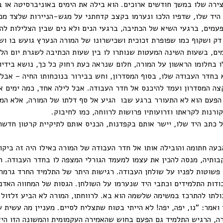
רה שלו במשך חודשים ארוכים. הוא בילה את הימים באוניברסיטה או ב
היד שלו, שדפיו הלכו ונערמו בקצב קדחתני על מגש-הניירות שלצד מכו
מים, ברגעי השיא של הכתיבה, ברגעי הנים ולא נים שבין הצלילות להז
דק ושקוף כמו שפופרת זכוכית ושכישרונו של המורה הנערץ גועש בו ו
ים, בשעות השינה המעטות שנותרו לו בין שעות הכתיבה לשגרת יום הלי
ו בחלומו הראשון על המורה, חלום שנראה כעת רחוק כל כך, נושא בידיו
בחדר העבודה שלו, בסוף המסדרון, וחש בבירור בנוכחותו החיה – אבל
צה המסדרון ועמד להיכנס אל חדר העבודה. אבל לילה אחד, כמה ימים 
הפעם הוא לא התעורר ברגע שבו הגיע אל סף דלתו של המורה, אלא המש
קורנות לקראתו וזרועותיו פרושות לרווחה, כמו לחיבוק.
כתב היד שלו, יישר אותם בקפדנות, הכניס אותם לתיקיית קרטון חדשה 
עה חתומה והובילה אותו אל חדר העבודה של המורה כאילו היה זה ביקור
תיה, מנסה להכין את עצמו למעמד הגורלי המצפה לו בחדר העבודה. ה
ו פשוטות לפניו על שולחן העבודה. רגישות היתר של התלמיד החרד גרמ
ודות התלמידים וכתבי היד שנערמו על השולחן. הגסות של המחווה האדנ
לתו להתרכז במשימה שלשמה הוא בא. לרווחתו, המורה לא הביע זלזול 
 ואמר: "נו, יפה, יפה! לא הייתי בטוח שתצליח לסיים. מעניין מה עשית
, הרגיש התלמיד גם הפעם בחוש שהאמירה העקמומית והמשונה הזו היא 