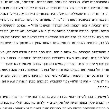
המפורסמים שלה. הגברים היו גסים ומחוספסים, מכריסים, תאוותנים, לא
ותות והדיפו ריח חריף של גבריות פראית. הנשים לא היו מעודנות מהם ב
ו סיגריות ארוכות שהפילטרים שלהן היו מוכתמים באודם עז, כאילו נטב
ות גפרורים צבעוניות מתוצרת "נור", מאפרות נירוסטה מלאות בדלים מע
סות זכוכית גוצות ועבות, ואת הברנדי המקומי הזול – שכולם התעקשו ל
 הכתום-חריף. המילה הכתובה הייתה עדיין בשיא מעמדה. משוררים, סופר
תי מעט עברו את רף הכניסה של ההוצאות וזכו לראות את יצירותיהם מו
 רב, להוטים לשבח או לקטול אותו באותו אופן לא מרוסן שבו עשו כל
והמחזאות העברית של אותם הימים. הוא כתב פרוזה אפלה ודחוסה, בעל
תל אביבית, והיה גאה מאוד בשורשיו הפרולטריים ובחספוס-הרחוב שדבק
ן טורף עירוני שזוף ושרירי, גמיש ומסוכן, שכולו אינסטינקט טהור – 
מיד על כתפיו את משאם המדומיין של המוסר והמצפון. הוא אהב ונשא ב
שיו הרומנטיים. החספוס המאצ'ואיסטי שלו רק העצים את הרושם העז שה
ן "נשית" – והיופי הלא-צפוי שהפציע לפעמים מבין השורות ונשא את ה
נסופי.
אישיותו הגדולה-מן-החיים. הוא היה בן הדור החדש – דור שהיה מעודן,
יד עברה עליו בצפון הישן של תל אביב – ילדות מגוננת, אולי מגוננת 
 המורה ושהייתה מלאה בעיקר בסטודנטיות צעירות ומצועפות-עיניים שנ