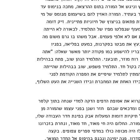
ץ וניגש אל המורה בתום ההרצאה, מחכה בנימוס עד
ר בעתיד. המורה האזין להם בשיעמום מנומס של מי
 פתאום בניצוץ של חיוניות פתיינית. זיק דומה
עוף שנפלטו מפיו של התלמיד. לכאורה לא הייתה
 אם לא אלפי פעמים. אבל משהו בו גרם משום מה
נעץ את מבטו בסקרנות, כמעט בפליאה, בפניו
דבריו להישמע כמו פקודה יותר מאשר שאלה: "אתה
 רוח מוזר, תובעני. התלמיד הנהן שוב, פתח בבהילות
רה בקול חד. התלמיד פשפש, שוב בבהילות שהייתה
המתין לתלמיד שיסיים את הספרה הקודמת לפני
בידו האחת את המחברת ובידו השנייה את העט השלוף,
לקרוא את אסופת הדפים הדקה למדי שנחה בתוך קלסר
ים ומדכאים שבהם חזר ושנן בפני עצמו שהמורה מן
תיקיות דומות המעלות אבק בפינת חדר העבודה שלו,
ה. החלום היה חי מאוד, חד מאוד, ונחרת בזכרונו
לו היה מכוסה כולו במדפי ספרים צפופים. בקצה
רון, פנה ימינה ונכנס בהיסוס אל החדר המואר.