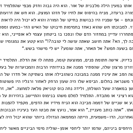
ותו במעין הילה מלבנית של אור. הוא היה גבוה וחזק מכפי שהתלמיד זכ
ורה ברעדה, מניח בהיסוס את לחיו על חזהו המוצק. הוא חש את זרועותי
נחם – אף שפניו היו כבושות בחיקו של המורה והוא לא יכול היה לראות
ווז. למבוכתו חש שהוא נאחז בחמימות חיבוקו של האיש הזר-כמעט ומס
תחררו עדיין במחזור הדם שלו ונסכו בו ביטחון עצמי לא אופייני, הוא א
 לך, הא? אתה חושב שאתה עושה לי טובה?!" הוא קטע את גמגומיו של
יום בשעה חמש? אל תאחר, אתה שומע? יש לי מישהי בשש."
יוק. אישה חתומת פנים, ממוצעת קומה, פתחה לו את הדלת. התלמיד ידע
וורון מרצון שלה, שהסתיר ממנה את בגידותיו הרבות והמכוערות של בעל
הסב את עיניו ממנה במבוכה כשהובילה אותו בשתיקה אל חדרו של המור
 משנראה בחלום. הכיסא שלו היה שעון הרחק לאחור ורגליו היו פשוטות
ן במאפרה שעל השולחן, ולידה נחה כוס קוניאק מלאה למחצה. "אה, זה 
הוא רציני או מתבדח. התלמיד למלם משהו בנימוס והתיישב בזהירות על
רגע או שניים של דממה מביכה הוא הניח מידיו את הדפים, מקפיד להפנות
תו. "אתה כותב מעניין," הוא אמר, נועץ את מבטו העז בעיניו הנבוכות
חרונה, הדו-משמעית, הייתה המחמאה הגדולה ביותר שהוא יכול היה לצ
 היחסים ביניהם, שדמו יותר ליחסי אומן-שוליה מימי הביניים מאשר ליח