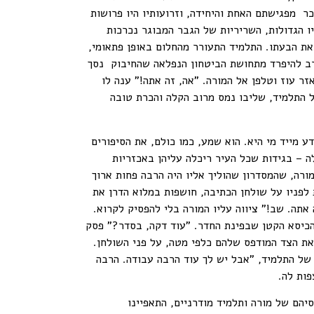
ר מפגישתם האחת והיחידה, וזרועותיו היו פרושות
ו הגדולות, השריריות של הגבר המבוגר נכרכות
 את הבעתו. התלמיד התעורר מהחלום באופן פתאומי,
רב להיפרד מתחושת הביטחון הנפלאה שהחיבוק נסך
זר עוז וטלפן אל המורה. "אה, זה אתה!" ענה לו
 התלמיד, שליבו נמס מרוב הקלה והכרת טובה
 מייד מי היא. הוא שמע, כמו כולם, את הסיפורים
ה – בגידות שכל העיר ריכלה עליהן באכזריות
ה, שהמסדרון שהוליך אליו היה הרבה פחות ארוך
 לפניו על שולחן הכתיבה, חושפות במלוא הדרן את
אתה. שב!" ציווה עליו המורה בלי להפסיק לקרוא.
 הכיסא הקטן שבפינת החדר. "עוד דקה, בסדר?" פסק
 את הצד המודפס שלהם כלפי מטה, על פני השולחן.
 של התלמיד, "אבל יש לך עוד הרבה עבודה. הרבה
פות לה.
סיהם של מורה ותלמיד מודרניים, התאפיינו