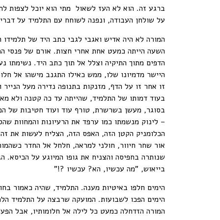
ברגע זה. הוא לא העז לשאול מתי הוא יוכל לצפות לח
על שולחן העבודה, ונפנה לשוחח עם התלמיד על דברים
המורה לא היה אדיש ואגבי לגבי כתב היד של תלמידו 
השעה הייתה כמעט אחת אחרי חצות. אורם של פנסי הר
הדפים מתוך התיקיה וצלל אל תוך כתב היד. נשימתו נע
היישר מדמיונו שלו, ממש כאילו התגנב מישהו אל חלומ
זו אחר זו על הדף, מזנקות בתנופה נדירה מעל הנייר 
בעוד דמותו של התלמיד, שהייתה עד כה קטנה ולא מאיי
בסוגר, מעשן בשרשרת, טורף עוד ועוד חטיבות של הכת
– לינוק מנשמתו כמו ערפד את הרעיונות והמחוות שהס
הכלומניק הקטן הזה, האפס הזה, הצליח לעשות את זה?
אור שחר חיוור, חולני למראה, חלחל אל החדר כשהמורה
שנותרה בחפיסה והצניח את גופו המיוגע על הכיסא. הגב
בייאוש, "מה עכשיו, הא? עכשיו ?!"
הימים חלפו באיטיות מענה. התלמיד, שהיה כאמור בחור
הימים הפכו לשבועות. המועקה שרבצה על התלמיד הלכ
המורה הזדחלה כמעט כל לילה אל חלומותיו, אבל הפע