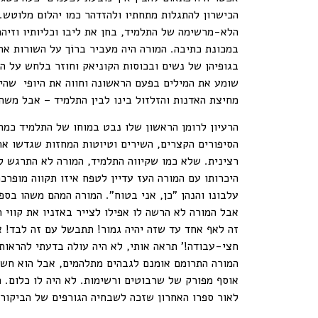
הכישרון להתגלות מתחתיו ולהזדהר כמו יהלום מלוטש
הלא-מרשימה של התלמיד, בחן את ליבו וכליותיו וזיהה
במכונת כתיבה. המורה היה מעביר ברוֹך על השורות א
בגופיהן של נשים ובכוסות הקוניאק וחוזר בלחש על ה
שומע את המילים בפעם הראשונה וחווה את היופי שהיה 
מחיצת האדנות והזלזול בינו לבין התלמיד – אבל משהו
הרעיון לרומן הראשון שלו נבט במוחו של התלמיד כמ
הסיפורים הקצרים, השירים וטיוטות המחזות שגדשו את 
רצינית. שלא כמו שקיווה התלמיד, המורה לא התרגש 
היכרותו עם המורה העז עדיין לטפח איזו תקווה מופר
עלבונו והנהן "כן, אני בטוח". המורה המהם משהו בס
אבל המורה לא הרשה לו אפילו לצייר באזניו את קווי 
זה לאף אחד עד שזה יהיה גמור! תתבשל עם זה לבד! א
חצי-עבודה!' תראה אותי, לא היה עולה בדעתי להראות
המורה התרומם אומנם לגבהים מתלהמים, אבל הוא חש א
אוסף מפורק של שרבוטים ורשימות. לא היה לו כלום. 
לאור ספרו האחרון שזכה לשבחיה הגורפים של הביקור