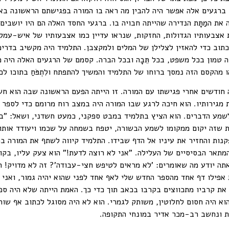
. ברגעים אלה אפשר היה להבין מה ראה בו המורה בפגישתם הראשונה בא
 את המַתָּת הנדירה שהייתה חבויה בו. ברגעי החסד האלה הם היו יושבי
ת אצבעותיו הגדולות, החזקות, שנראו עדיין כמו אצבעותיו של איש-עמ
כתוב כדי להאזין לצלילן של המלים ולמקצבן. התלמיד היה מקשיב בדרי
טמון בכל משפט, בכל תֵּבָה ובכל הברה. קסמם של הרגעים האלה היה מ
 מהקסם הזה נמסך ברוחו של התלמיד והמשיך להתפתח ולִתְפֹּחַ בתוכו ל
ה חודשים אחרי פגישתו עם המורה. זו הייתה הפעם הראשונה שבה הוא ח
מגירותיו. הוא חיכה לרגע שבו המורה היה במצב רוח מרומם כדי לספר 
לשמע הדברים. הוא הציץ בתלמיד במבט ספקני, כמעט חשדני, ושאל: "
כת שזה יקום ממקומו לשמע הבשורה, יטפח בשמחה על שכמו ויעודד אותו
פקנות והחזיר את עיניו אל הדף שבידו. התלמיד קיווה לשתף את המורה
המתאר הבסיסיים של העלילה. "אני לא רוצה לדעת!" הוא צעק עליו, בקו
תה יודע מה שאומרים: 'לא מראים לטיפש חצי-עבודה'? זה לא מדויק! ה
 אפילו דף אחד מהספר החדש שלי לאף אחד לפני שהוא יהיה גמור, ואני
ת קרביו מתכווצים בקרבו בכאב תוך כדי כך. האמת הייתה שלא היה ספר 
הוא היה חסום לחלוטין, משותק לגמרי. הוא לא היה מסוגל לכתוב אף שו
ת ונחשב רב-מכר אדיר במונחי התקופה.