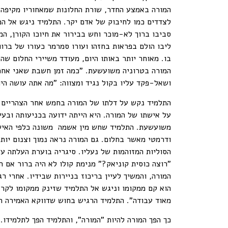
המורה באמצע החדר, שורת החלונות שמאחוריו מקיפה א
לצדדים כמו לחיבוק של אדם יקר. התלמיד ניגש אל המ
סביבו ברוך לא-מוכר וחש בבירור את חיוכו הקורן, המ
ליבו הולם בפראות בחזהו ועורו סמרמר כעורו של בר
בו. מאוחר יותר באותו היום, מעודד משיירי החלום שהס
המורה בטרוניה משועשעת. "כמה זמן חשבת שאני אחכה
ושאל-פקד עליו בקול נגיד ומצווה: "מה אתה עושה ה
התלמיד נקש על דלתו של המורה בחמש אחר הצהריים בד
על אישתו של המורה. היא הייתה ידועה בכניעותה ובעי
משועשעת. התלמיד שחש מין אשמה משונה כלפי האישה 
ודרמטי מאשר בחלום. גם המורה נראה נמוך וצנום יותר
הסוליות המזוהמות של נעליו. סיגריה בוערת העלתה עש
"רוצה כוסית קוניאק?" מנימת קולו לא היה ברור אם 
המורה, והמשיך לעיין בריכוז בניירות שבידיו. אחרי 
הוא קם ממקומו וניגש אל התלמיד שזינק ממקומו לקרא
מאוד עבודה". התלמיד הרגיש בחוש שדווקא האמירה הא
כך הפך המורה להיות "המורה", והתלמיד הפך לתלמידו.