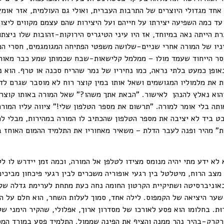
 אחד מגדולי היוצרים של התרבות העברית, ואולי גם העולמית, אזר אומ
 עד כמה השפיעה יצירתו על חייהם ועל היצירות שהם עצמם מקווים ליצו
הייתה נאה במיוחד, אז היו עיני הטיגריס הירוקות-זהובות שלו ניצתות
יניו של המורה אחרי שניים-שלושה משפטי הפתיחה המגומגמים, חסרי המ
חסר הייחוד שעמד מולו – ממלמל קלישאות-שבח שכמותן שמע כבר מאות
ופן כמעט בלתי נראה, כמו נחיריו של נמר שהריח סכנה או טרף. הוא 
אחת את מלמוליו המגושמים ושאל אותו במין קוצר רוח לא מוסבר שגרם ל
רגע והוא נאלץ להנהן לאישור. "הבאת אתך משהו?" שאל המורה באותו קוצר
ותה בלי אומר למורה. "תרשום את מספר הטלפון שלי!" ציווה עליו המו
בט ביד לא יציבה את מספר הטלפון שהכתיב לו המורה במהירות, מבלי ל
ת" מהיר ופנה לעבר הדלת – משאיר מאחוריו את התלמיד ההמום האוחז 
 לא ידע מתי יהיה מנומס מצידו לטלפן אל המורה, וכמה זמן יידרש לו 
 מצב הרוח, מיטלטל בין רגעי אופוריה משכרים לבין רגעי פיכחון מביכ
אוניברסיטה ושתיקיית הקרטון החומה נחה כעת מתחת לערימת גדלה של 
ר היציאה של הקמפוס. לילה אחד, סמוך לעלות השחר, הוא חלם על המור
רוּת. בחלומו הוא פסע לאורכו של מסדרון ארוך, אפלולי, שהקיר הימני ש
ירקרק-בהיר נהר ממנה והציף את הפינה שממול. התלמיד פסע במורד המסד