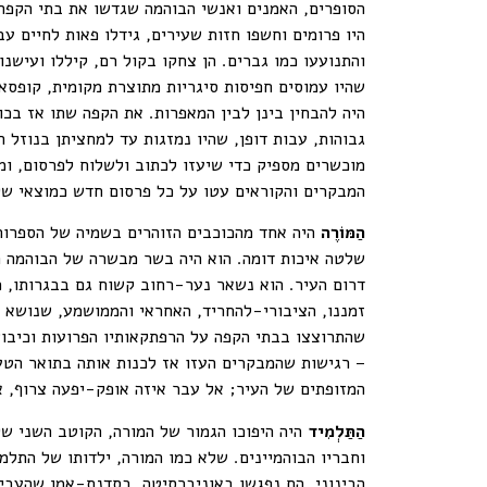
הסופרים, האמנים ואנשי הבוהמה שגדשו את בתי הקפה 
היו פרומים וחשפו חזות שעירים, גידלו פאות לחיים עב
והתנועעו כמו גברים. הן צחקו בקול רם, קיללו ועישנ
שהיו עמוסים חפיסות סיגריות מתוצרת מקומית, קופסא
היה להבחין בינן לבין המאפרות. את הקפה שתו אז בכו
גבוהות, עבות דופן, שהיו נמזגות עד למחציתן בנוזל
מוכשרים מספיק כדי שיעזו לכתוב ולשלוח לפרסום, ומ
המבקרים והקוראים עטו על כל פרסום חדש כמוצאי שלל
הַמּוֹרֶה
היה אחד מהכוכבים הזוהרים בשמיה של הספרות 
שלטה איכות דומה. הוא היה בשר מבשרה של הבוהמה ה
דרום העיר. הוא נשאר נער-רחוב קשוח גם בבגרותו, מי
זמננו, הציבורי-להחריד, האחראי והממושמע, שנושא ת
שהתרוצצו בבתי הקפה על הרפתקאותיו הפרועות וכיבו
– רגישות שהמבקרים העזו אז לכנות אותה בתואר הטעו
המזופתים של העיר; אל עבר איזה אופק-יפעה צרוף, אי
הַתַּלְמִיד
היה היפוכו הגמור של המורה, הקוטב השני של 
וחבריו הבוהמיינים. שלא כמו המורה, ילדותו של התלמ
הבינוני. הם נפגשו באוניברסיטה, בסדנת-אמן שהעביר