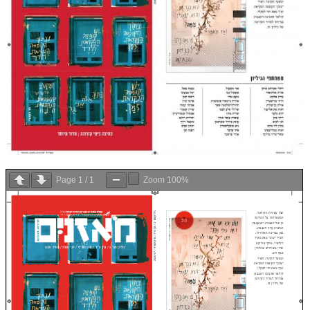
Page
1
/
1
Zoom
100%