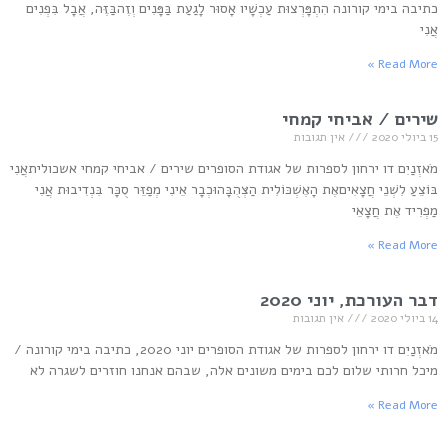
כתיבה בימי קורונה הִתְפָּרְצוּת עַכְשָׁיו אָסוּר לָגַעַת בַּפָּנִים וְזֶהבַּזֶּה, אֲבָל בִּפְנִים
אֲנִי
Read More »
שירים / אביחי קמחי
15 ביולי 2020
אין תגובות
מֹאזְנַיִם דו ירחון לספרות של אגודת הסופרים שירים / אביחי קמחי אשכוליתאֲנִי
בּוֹצֵעַ לִשְׁנֵי חֲצָאִיםאֶת הָאֶשְׁכּוֹלִית הַצְּהֻבָּהוּכְבָר אֵינִי מְפַזֵּר סֻכָּר בִּנְדִיבוּת אֲנִי
מַפְרִיד אֶת חֲצָאֵי
Read More »
דבר העורכת, יוני 2020
14 ביולי 2020
אין תגובות
מֹאזְנַיִם דו ירחון לספרות של אגודת הסופרים יוני 2020, כתיבה בימי קורונה /
מיכל חרותי שלום לכם בימים משונים אלה, שבהם אנחנו חוזרים לשגרה לא
Read More »