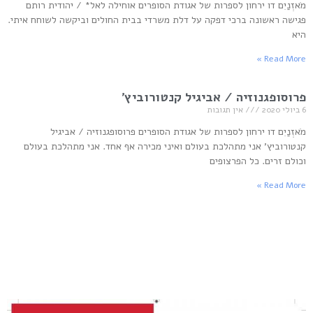
מֹאזְנַיִם דו ירחון לספרות של אגודת הסופרים אוחילה לאל* / יהודית רותם
פגישה ראשונה ברכי דפקה על דלת משרדי בבית החולים וביקשה לשוחח איתי.
היא
Read More »
פרוסופגנוזיה / אביגיל קנטורוביץ'
6 ביולי 2020
אין תגובות
מֹאזְנַיִם דו ירחון לספרות של אגודת הסופרים פרוסופגנוזיה / אביגיל
קנטורוביץ' אני מתהלכת בעולם ואיני מכירה אף אחד. אני מתהלכת בעולם
וכולם זרים. כל הפרצופים
Read More »