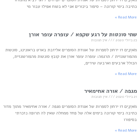
כתיבה בימי קורונה – סיפור ביכורים אני לא בטוח אפילו עבור מי
Read More »
שתי סונטות על רגע שקפא / עופרה עופר אורן
23 ביולי 2020
אין תגובות
מֹאזְנַיִם דו ירחון לספרות של אגודת הסופרים אליזבת בארט בראונינג, סונטות
מהפורטוגזית / תרגמה: עופרה עופר אורן את קובץ סונטות מהפורטוגזית,
הכולל ארבעים וארבעה שירים,
Read More »
מגפה / אורה אחימאיר
21 ביולי 2020
אין תגובות
מֹאזְנַיִם דו ירחון לספרות של אגודת הסופרים מגפה / אורה אחימאיר מתוך מדור
כתיבה בימי קורונה בימים אלה של פחד ממחלה שאין לה תרופה נזכרתי
בסיפורו
Read More »