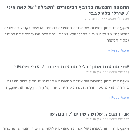
החפצה והנפשה בקובץ הסיפורים "השמלה" של לאה איני
/ שירלי סלע לבבי
20 ביולי 2020
אין תגובות
מֹאזְנַיִם דו ירחון לספרות של אגודת הסופרים החפצה והנפשה בקובץ הסיפורים
"השמלה" של לאה איני / שירלי סלע לבבי* "סיפורים מפוענחים דינם למות"
(מתוך הסיפור
Read More »
שתי סונטות מתוך כליל סונטות בידוד / אורי פרסטר
19 ביולי 2020
אין תגובות
מֹאזְנַיִם דו ירחון לספרות של אגודת הסופרים שתי סונטות מתוך כליל סונטות
בידוד / אורי פרסטר חדר התבגרות עוֹד עֶרֶב יוֹרֵד עַל חַדְרֵךְ הַסָּגוּר,אַתְּ שׁוֹכֶבֶת
Read More »
אני המגפה, שלושה שירים / דפנה שן
17 ביולי 2020
אין תגובות
מֹאזְנַיִם דו ירחון לספרות של אגודת הסופרים שלושה שירים / דפנה שן מהמדור