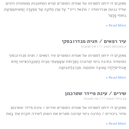
מֹאזְנַיִם דו ירחון לספרות של אגודת הסופרים קורא המחשבות ממסעדת הדגים
שליד גבעת אנדרומדה / מיכאל רייך* עַל אֶדֶן חַלּוֹנָהּ שֶׁל מִסְעָדָה יָפוֹאִיתמֵפִיצַת
נִחוֹחֵי פָלָפֶל
Read More »
עיר רפאים / חגית מנדרובסקי
2 באוגוסט 2020
אין תגובות
מֹאזְנַיִם דו ירחון לספרות של אגודת הסופרים עיר רפאים / חגית מנדרובסקי
(מהמדור כתיבה בימי קורונה) הַצְּרָחוֹת שֶׁשָּׁמַעְתִּי מִבֵּית הַשְּׁכֵנָההִצִּיתוּ יָמִים
אֲבוּדִיםיַלְדָּה עֲצוּבָה שׁוֹתֶקֶת. מְכֻרְבֶּלֶתבּוּשָׁה.
Read More »
שירים / עינת פיידר שטרכמן
29 ביולי 2020
אין תגובות
מֹאזְנַיִם דו ירחון לספרות של אגודת הסופרים שירים / עינת פיידר שטרכמן
מדור ביכורים / כתיבה בימי קורונה סוגרים את השוק לשירה זוֹכֶרֶת אֵיךְ בָּאת
Read More »