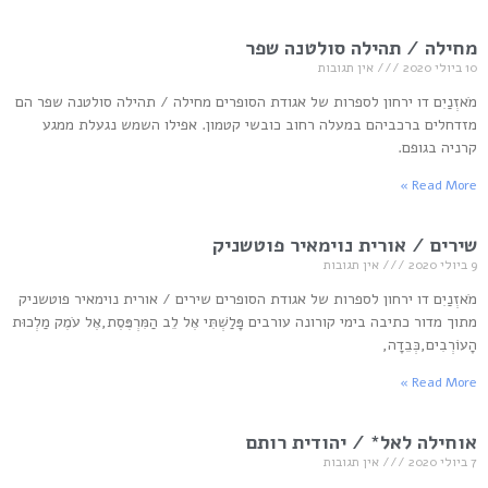
מחילה / תהילה סולטנה שפר
10 ביולי 2020
אין תגובות
מֹאזְנַיִם דו ירחון לספרות של אגודת הסופרים מחילה / תהילה סולטנה שפר הם
מזדחלים ברכביהם במעלה רחוב כובשי קטמון. אפילו השמש נגעלת ממגע
קרניה בגופם.
Read More »
שירים / אורית נוימאיר פוטשניק
9 ביולי 2020
אין תגובות
מֹאזְנַיִם דו ירחון לספרות של אגודת הסופרים שירים / אורית נוימאיר פוטשניק
מתוך מדור כתיבה בימי קורונה עורבים פָּלַשְׁתִּי אֶל לֵב הַמִּרְפֶּסֶת,אֶל עֹמֶק מַלְכוּת
הָעוֹרְבִים,כְּבֵדָה,
Read More »
אוחילה לאל* / יהודית רותם
7 ביולי 2020
אין תגובות