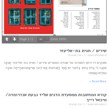
Page
1
/
1
Zoom
100%
שירים / חגית בת-אליעזר
6 באוגוסט 2020
אין תגובות
מֹאזְנַיִם דו ירחון לספרות של אגודת הסופרים שירים / חגית בת-אליעזר חֲגִיגָה
אֶקְנֶה לִי בָּלוֹן בְּתוֹךְ בָּלוֹןכִּי יֵשׁ מָחָר לָאֱנוֹשׁוּת וְגַם לְזֵכֶר פְּגִישָׁתֵנוּשֶׁהָיְיתָה טוֹבָה
כִּפְלַיִם:שָׂמַחְנוּ
Read More »
קורא המחשבות ממסעדת הדגים שליד גבעת אנדרומדה/
מיכאל רייך
3 באוגוסט 2020
אין תגובות