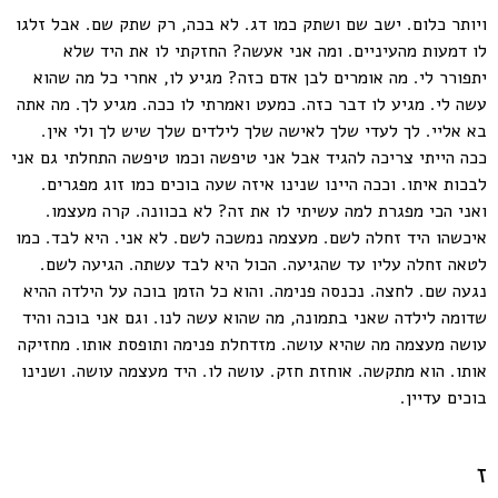
ויותר כלום. ישב שם ושתק כמו דג. לא בכה, רק שתק שם. אבל זלגו
לו דמעות מהעיניים. ומה אני אעשה? החזקתי לו את היד שלא
יתפורר לי. מה אומרים לבן אדם כזה? מגיע לו, אחרי כל מה שהוא
עשה לי. מגיע לו דבר כזה. כמעט ואמרתי לו ככה. מגיע לך. מה אתה
בא אליי. לך לעדי שלך לאישה שלך לילדים שלך שיש לך ולי אין.
ככה הייתי צריכה להגיד אבל אני טיפשה וכמו טיפשה התחלתי גם אני
לבכות איתו. וככה היינו שנינו איזה שעה בוכים כמו זוג מפגרים.
ואני הכי מפגרת למה עשיתי לו את זה? לא בכוונה. קרה מעצמו.
איכשהו היד זחלה לשם. מעצמה נמשכה לשם. לא אני. היא לבד. כמו
לטאה זחלה עליו עד שהגיעה. הכול היא לבד עשתה. הגיעה לשם.
נגעה שם. לחצה. נכנסה פנימה. והוא כל הזמן בוכה על הילדה ההיא
שדומה לילדה שאני בתמונה, מה שהוא עשה לנו. וגם אני בוכה והיד
עושה מעצמה מה שהיא עושה. מזדחלת פנימה ותופסת אותו. מחזיקה
אותו. הוא מתקשה. אוחזת חזק. עושה לו. היד מעצמה עושה. ושנינו
בוכים עדיין.
ז