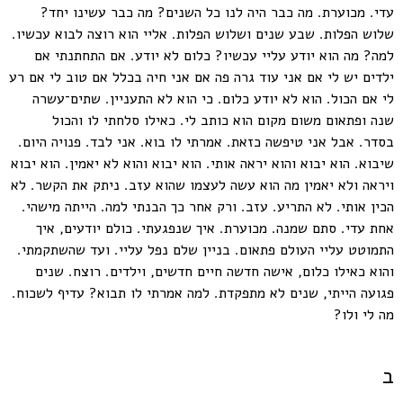
עדי. מכוערת. מה כבר היה לנו כל השנים? מה כבר עשינו יחד?
שלוש הפלות. שבע שנים ושלוש הפלות. אליי הוא רוצה לבוא עכשיו.
למה? מה הוא יודע עליי עכשיו? כלום לא יודע. אם התחתנתי אם
ילדים יש לי אם אני עוד גרה פה אם אני חיה בכלל אם טוב לי אם רע
לי אם הכול. הוא לא יודע כלום. כי הוא לא התעניין. שתים־עשרה
שנה ופתאום משום מקום הוא כותב לי. כאילו סלחתי לו והכול
בסדר. אבל אני טיפשה כזאת. אמרתי לו בוא. אני לבד. פנויה היום.
שיבוא. הוא יבוא והוא יראה אותי. הוא יבוא והוא לא יאמין. הוא יבוא
ויראה ולא יאמין מה הוא עשה לעצמו שהוא עזב. ניתק את הקשר. לא
הכין אותי. לא התריע. עזב. ורק אחר כך הבנתי למה. הייתה מישהי.
אחת עדי. סתם שמנה. מכוערת. איך שנפגעתי. כולם יודעים, איך
התמוטט עליי העולם פתאום. בניין שלם נפל עליי. ועד שהשתקמתי.
והוא כאילו כלום, אישה חדשה חיים חדשים, וילדים. רוצח. שנים
פגועה הייתי, שנים לא מתפקדת. למה אמרתי לו תבוא? עדיף לשכוח.
מה לי ולו?
ב