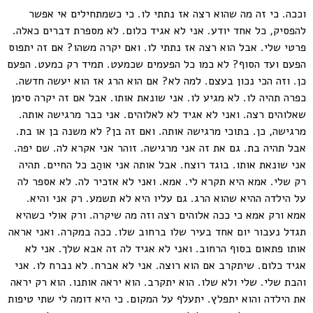
וככה. כי זה מה שהוא רצה אז נתתי לו. כי כשמתחילים אי אפשר
להפסיק, כל אחד יודע. אני לא אגיד כלום. לא מספרת דברים כאלה.
פרטי שלי. אבל הוא רצה אז נתתי לו. ואם יקרה משהו? אם זה יתפוס
הפעם ועד הסוף? לא כמו כל הפעמים שכמעט. תמיד רק כמעט. הפעם
כן. וזה הכי נכון בעצם. למה לא? אם הוא הרג אז הוא יעשה חדשה.
כפרה תהיה לו. לא מגיע לו. אני שונאת אותו. אבל אם זה יקרה סימן
שאלוהים רצה. ואני לא אגיד לא לאלוהים. אני כבר מרגישה אותה.
מרגישה, כן. בתוכי מרגישה אותה. ואם זה בן? לא משנה בן או בת.
אבל תהיה בת. גם את זה אני מרגישה. זוהר אני אקרא לה. שם יפה.
אני שונאת אותו. בוגד רוצח. אבל אותה אני אוהַב כל החיים. תהיה
רק שלי. אמא היא תקרא לי. אמא. ואני לא אזכיר לה. לא אספר לה
על הילדה ההיא שהוא הרג. גם עליו היא לא תשמע. רק אני והיא.
אמא ורק אמא כי ככה אלוהים רצה וזה מה שיקרה. ורק אולי כשהיא
תגדל נעבור יום אחד בעיר שלו ברחוב שלו. ככה במקרה. ואני אראה
אותו פתאום בסוף הרחוב. ואני לא אגיד לה זה אבא שלך. אני לא
אגיד כלום. שיתקרב אם הוא רוצה. אני לא אברח. לא נברח לו. אני
והבת שלי. שלי ולא שלו. הוא יתקרב. הוא יראה אותנו. הוא רק יראה
את הילדה והוא יתפלץ. יתעלף על המקום. כי היא דומה לי שתי טיפות