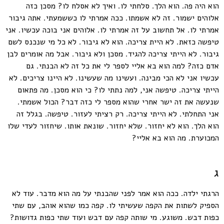
הוא היה פה. הוא הלך. סלחתי לו. ואיך לא אסלח לו? מסכן כזה
אלוהים ישמור. זה לא אשמתו. ככה אמרתי לו כששמעתי. אתה גיבור
אמרתי לו. אל תחשוב על זה אמרתי לו. אלוהים אני בוכה עכשיו. אני
טיפשה כזאת. לא היית צריכה. הוא לא גיבור. לא כל מי שנכנס לשם
גיבור. לא הייתי צריכה להגיד. מסכן ולא גיבור. אבל מה אומרים לבן
אדם כזה? למה הוא בא אליי לספר לי את כל זה לא הבנתי. גם
עכשיו אני לא הכי מבינה. ועשינו מה שעשינו. לא היינו צריכים. לא
הייתי צריכה. טיפשה אני, למה נתתי לו? כי הוא מסכן. מה פתאום
שנעשה את זה ישר אחרי שהוא מספר לי כזה דבר? הכול אשמתי.
אני התחלתי. לא הייתי צריכה. רק רציתי לעזור. טיפשה. בגלל זה
הוא הלך. הוא לא יחזור. שלא יחזור. שונאת אותו. שיחזור לעדי שלו
המכוערת. מה הוא בא אליי?
ג
הרגתי ילדה. ככה הוא אמר לפני שהבנתי על מה הוא מדבר. עוד לא
הספיק לשתות את הקפה שעשיתי לו. קפה כמו שהוא אוהב, עם שתי
כפות דבש. משוגע. מי שותה קפה עם דבש ועוד שתי כפות גדושות?