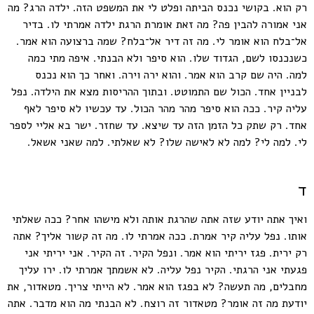
רק הוא. בקושי נכנס הביתה ופלט לי את המשפט הזה. ילדה הרג? מה
אני אמורה להבין פה? מה זאת אומרת הרגת ילדה אמרתי לו. בדיר
אל־בלח הוא אומר לי. מה זה דיר אל־בלח? שמה ברצועה הוא אמר.
כשנכנסו לשם, הגדוד שלו. הוא סיפר ולא הבנתי. איפה מתי כמה
למה. היה שם קרב הוא אמר. והוא ירה וירה. ואחר כך הוא נכנס
לבניין אחד. הכול שם התמוטט. ובתוך ההריסות מצא את הילדה. נפל
עליה קיר. ככה הוא סיפר מהר מהר הכול. עד עכשיו לא סיפר לאף
אחד. רק שתק כל הזמן הזה עד שיצא. עד שחזר. ישר בא אליי לספר
לי. למה לי? למה לא לאישה שלו? לא שאלתי. למה שאני אשאל.
ד
ואיך אתה יודע שזה אתה שהרגת אותה ולא מישהו אחר? ככה שאלתי
אותו. נפל עליה קיר אמרת. ככה אמרתי לו. מה זה קשור אליך? אתה
רק ירית. פגז יריתי הוא אמר. ונפל הקיר. זה הקיר. אני יריתי אני
פגעתי אני הרגתי. הקיר נפל עליה. לא אשמתך אמרתי לו. ירו עליך
מחבלים, מה תעשה? לא בפגז הוא אמר. לא הייתי צריך. מטאדור, את
יודעת מה זה אומר? מטאדור זה רוצח. לא הבנתי מה הוא מדבר. אתה