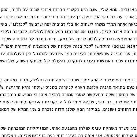
נגליה. אמא שלי, שגם היא בקשרי חברות ארוכי שנים עם חדוה, התקש
אביב עם בת זוגי אז, דפנה בן צבי. חדוה הייתה דוהרת בפיאט פונטו
יאה איתה תמיד משהו לשתות או כלי זכוכית יפה שרכשה "לכולנו". בעיינ
ית היתה ארנה קזין). חגגנו את אהבתנו המשותפת למילים, לכתיבה ולקרי
ת התפוצצה והובילה לכמה שנים של נתק. חדוה כתבה על החבורה שלנו 
אנא
(2014) והוקדשו "לכל בנות אלמוות של המעצמה 'איזדורה היפה
ם, אני מבינה שהצטיירתי בעיניה כמי שיודעת להתנהל בין העולמות: ע
יתנות שבה האנושות נענית לחוקיו), והעולם של משחקי השפה, של השיר
באחד המפגשים שהתקיימו כשכבר הייתה חולה וחלשה, סביב מיטתה בש
 פעם בתואר סגנית אלופת הארץ לנערות בטניס שולחן (היא הדגישה ש"פי
 של המאמן שלה והתעקשה שאני אמורה להכיר אותו כי מתישהו כיהן כחב
יי את שיר, בת זוגי, שבאה איתי לכל הביקורים והעניקה לחדוה שעו
נות רחוקים ושונים. בביקור הבא שלנו חדוה נזכרה בשמו המלא של המאמ
ע עשרה משחקת טניס שולחן מהפנטת אותי. המוזיקליות המובהקת של 
ולחן אינסופי. אני צופה בה בעיני רוחי נעה בווירטואוזיות, מצליחה