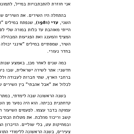
אני חוזרת להתכתבויות במייל, לתמונו
בהתחלה היו השירים. את השירים שלה 
השני,
עדי (1981)
, שנפתח במילים "א
הייתי מאוהבת עד כלות במורה שלי ל
המציף והמענג ואת הפגיעות המבהילה 
השיר, שמסתיים במילים "אינני יכולה 
בחדר נעורי.
חדשני: אתר לשירה ישראלית, שבו נית
ברחבי הארץ, שתי חברות לעבודה וללי
לכלול את "אבל אהבתי" בין השירים ש
בשנה הראשונה שבה לימדתי, כמתרגלת,
קדחתנית בכיתה. הוא היה נסער מן הש
עמוקה בדבר עצמו. לפעמים השיעור ה
קשב וריכוז מהלכת. את מטלות הכתיבה
ובמחיקות עט, בלי שוליים. הזיכרון 
צעירים, בשנה הראשונה ללימודי התוא