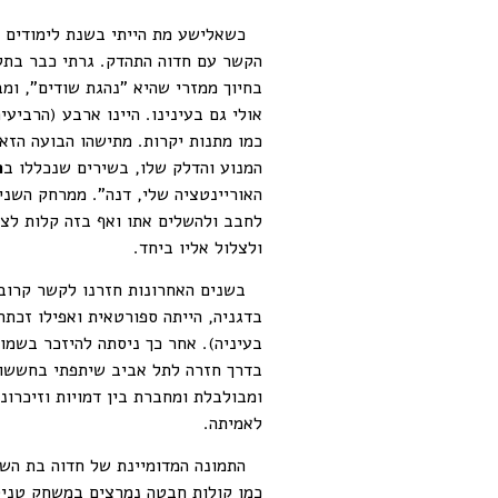
כשאלישע מת הייתי בשנת לימודים בא
הקשר עם חדוה התהדק. גרתי כבר בתל 
בחיוך ממזרי שהיא "נהגת שודים", ומב
אולי גם בעינינו. היינו ארבע (הרביע
כמו מתנות יקרות. מתישהו הבועה הזא
המנוע והדלק שלו, בשירים שנכללו ב
ר
האוריינטציה שלי, דנה". ממרחק השני
לחבב ולהשלים אתו ואף בזה קלות לצי
ולצלול אליו ביחד.
בשנים האחרונות חזרנו לקשר קרוב. 
בדגניה, הייתה ספורטאית ואפילו זכתה
בעיניה). אחר כך ניסתה להיזכר בשמו
בדרך חזרה לתל אביב שיתפתי בחששות
ומבולבלת ומחברת בין דמויות וזיכרו
לאמיתה.
התמונה המדומיינת של חדוה בת השב
כמו קולות חבטה נמרצים במשחק טניס ש