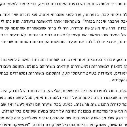
ת מהנייד ולמפגשים מן השבועות האחרונים לחייה, כדי ליצור לעצמי סק
גיליתי לבד, בנערותי, עוד לפני שהכרתי אותה. אני זוכרת שיר אחד ב
בל אהבתי איננה בכוחי". כשקראתי אותו לראשונה נרעדתי. הוא נתן לי מ
ספרות. הרגשתי משובשת ומוזרה. היה לי ברור שהמשוררת שחתומה על ה
של המצב שבו מצאתי את עצמי לראשונה בחיי הבוגרים. לא ידעתי דבר 
יותר, אינני יכולה" לכד את מנעד התחושות הקוטביות והסותרות שהייתי
כמה שנים לאחר מכן, באמצע שנות ה־90 עבדתי בסנונית, אתר אינטרנט שפיתח תוכניות העשרה
ן להאזין למשוררות ולמשוררים קוראים משיריהם בקולם. תקופת העבודה
מודים, מצוידות בטייפ דיגיטלי קטן, והקלטנו משוררות ומשוררים בבתי
הקליטה.
 בחוג לספרות עברית בירושלים, אלישע, בנה היחיד של חדוה, היה סט
ירים שנלמדו והרבה למחות על דברי ולהתווכח איתי, אבל עשה זאת באופ
פך לזירת התגוששות פרשנית. כמעט בכל שיעור קם ויצא לעשן ואז שב 
 הגיש לי מודפסות במכונת כתיבה על דפים כמעט שקופים בלי שורות, שכ
הכי חזק שלי מן השנה הזאת הוא של האהבה והגיבוי שאלישע זכה להם מה
ר הראשון, שהתקבצו בכיתת התרגיל של קורס החובה, "פואטיקה תיאורית