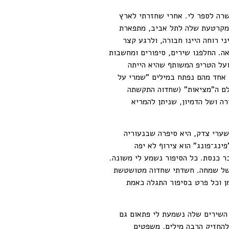
רה לספר לי. אחרי שחזרתי לארץ
 המקרטעת שלה לתל אביב, מתפארת
י רוחה היינו חבורה, ולרגע קצר
אה. החלפנו שירים, סיפורים ומחשבות
ועל הטריפ המשותף שהיא הייתה
'". אחד מהם נפתח במילים "שמרי על
ולם ה"מציאות" (שחדוה התקשתה
ה ושל הדמיון, שניתן להמריא
ערי צדק, היא סיפרה שבנעוריה
נג־פונג" הוא צירוף לא יפה
ר כנסת. כל הסיפור נשמע לי משונה.
ת של שמחה. חשדתי שחדוה מטושטשת
ן וכל פרט בסיפור התגלה כאמת
השירים שלה נשמעת לי פתאום גם
 להחזיק הרבה מילים, משפטים