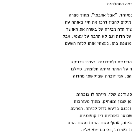
יצה התחלתית.
מיוחד, "אבל אהבתי", מתוך ספרה
ילים להבין דרכן את חיי באותה עת.
שיר הזה מכירה על בשרה את האושר
על חדוה וגם לא הרבה על עצמי, אבל
 מוצפת בהן. נעצתי אותו ללוח השעם
 לחטיבות הביניים ולתיכונים. יצרנו פרויקט
 על האתר הייתה חלומית. טיילנו
הם. אני זוכרת שביקשתי מחדוה
ודנט שלי. הייתה לו נוכחות
ן שנון ומצחיק, מתוך מעורבות
ונכנס ברעש גדול לכיתה. הפרעת
וסו באותיות דיו קופצניות
כיתה, אוסף סטודנטיות וסטודנטים
 בשירה", וליבם יצא אליו.