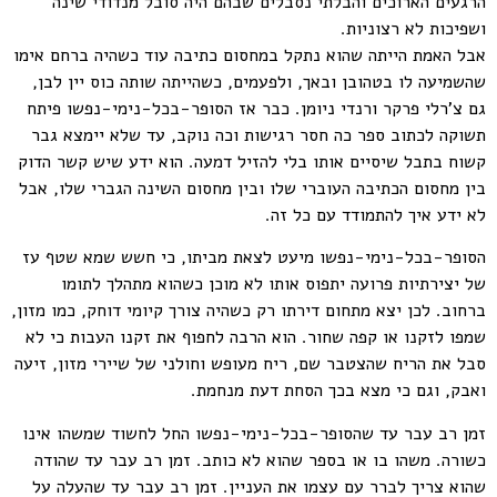
הרגעים הארוכים והבלתי נסבלים שבהם היה סובל מנדודי שינה
ושפיכות לא רצוניות.
אבל האמת הייתה שהוא נתקל במחסום כתיבה עוד כשהיה ברחם אימו
שהשמיעה לו בטהובן ובאך, ולפעמים, כשהייתה שותה כוס יין לבן,
גם צ'רלי פרקר ורנדי ניומן. כבר אז הסופר-בכל-נימי-נפשו פיתח
תשוקה לכתוב ספר כה חסר רגישות וכה נוקב, עד שלא יימצא גבר
קשוח בתבל שיסיים אותו בלי להזיל דמעה. הוא ידע שיש קשר הדוק
בין מחסום הכתיבה העוברי שלו ובין מחסום השינה הגברי שלו, אבל
לא ידע איך להתמודד עם כל זה.
הסופר-בכל-נימי-נפשו מיעט לצאת מביתו, כי חשש שמא שטף עז
של יצירתיות פרועה יתפוס אותו לא מוכן כשהוא מתהלך לתומו
ברחוב. לכן יצא מתחום דירתו רק כשהיה צורך קיומי דוחק, כמו מזון,
שמפו לזקנו או קפה שחור. הוא הרבה לחפוף את זקנו העבות כי לא
סבל את הריח שהצטבר שם, ריח מעופש וחולני של שיירי מזון, זיעה
ואבק, וגם כי מצא בכך הסחת דעת מנחמת.
זמן רב עבר עד שהסופר-בכל-נימי-נפשו החל לחשוד שמשהו אינו
כשורה. משהו בו או בספר שהוא לא כותב. זמן רב עבר עד שהודה
שהוא צריך לברר עם עצמו את העניין. זמן רב עבר עד שהעלה על