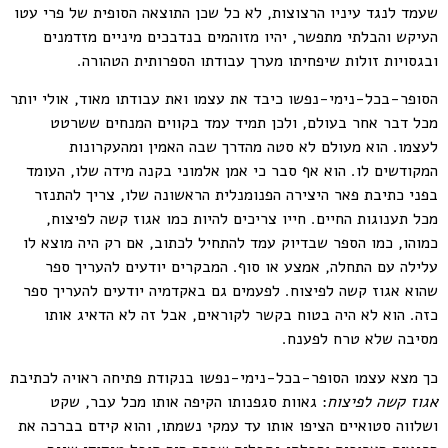
שעמד לנגד עיניו הרצוצות, לא כל שכן התוצאה הסופית של פרי עטו
העיקש והבלתי מתפשר, יהיו מזוהמים בנדבכים מיניים מזדמנים
ובגסויות זולות שיפחיתו מערך עבודתו הספרותית הטהורה.
הסופר-בכל-נימי-נפשו כיבד את עצמו ואת עבודתו מאוד, אולי יותר
מכל דבר אחר בעולם, ולכן תמיד עמד בקווים המנחים ששרטט
לעצמו. הוא מעולם לא סטה מהדרך שבה האמין ומהעקרונות
המקודשים לו. הוא אף סבר כי אמן אלמוני בקנה מידה שלו, העומד
בפני כתיבת פאר היצירה הפנומנלית הראשונה שלו, צריך להתנזר
מכל תענוגות החיים. חייו צריכים להיות כמו אגוז קשה לפיצוח,
כמוהו, כמו הספר שבדיוק עמד להתחיל לכתוב, אם רק היה מוצא לו
עלילה עם התחלה, אמצע או סוף. המבקרים יודעים להעריך ספר
שהוא אגוז קשה לפיצוח. לפעמים גם באקדמיה יודעים להעריך ספר
כזה. הוא לא היה בטוח בקשר לקוראים, אבל זה לא הדאיג אותו
מסיבה שלא טרח לפענח.
כך מצא עצמו הסופר-בכל-נימי-נפשו בנקודת פתיחה ראויה לכתיבת
אגוז קשה לפיצוח
: גאוות סגפנותו הקיפה אותו מכל עבר, שקט
ושלווה סטואיים הציפו אותו עד עמקי נשמתו, והוא קידם בברכה את