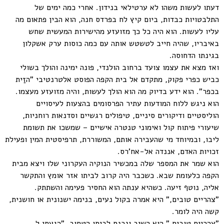
דעתו לעשות משהו לא ערטילאי בנידון. אחרי כמה ימים של
התלבטויות כבדות, ביום קיץ לח בפרדס חנה, הוא הבין פתאום מה
עליו לעשות. הוא היה כל כך מזועזע מהישירות המעשית שחש
באיבריו, שהיה חייב לטשטש אותה עם כמה כוסות ערק אשקלון
בגינתו הדחוסה.
ואז מצא את עצמו צועד ברחוב הולנדי, פונה ימינה והולך בשולי
כביש כפרי פקוק, מתקדם אל בית הקפה הפוסט אלטרנטיבי "הזַית
בכפר". הוא ידע בדיוק מה הוא הולך לעשות, והיה מזועזע מעצמו.
הוא ניגש ללוח המודעות עתיר הפרסומים בהצעות לעיסויים
הוליסטיים ודיקורים סיניים, טיפולים רגשיים וסדנאות רוחניות,
שיעורי פיתוח קול ואימוני טנטרה אישיים – שמשכו את תשומת
ליבו, ובמיוחד מי שהעבירה אותם, המשוררת, תרפיסטית המין ופעילת
זכויות האדם, אננדה אל-אח'רס.
הוא שמר את המספר שלה במכשיר הנוקיה העקרוני שלו ויצא מבית
הקפה כלעומת שבא. כשכבר היה קרוב לביתו אזר אומץ והתקשר
אליה, נוטף זיעה. כשהיא ענתה הוא החסיר פעימה והשתתק.
"צהריים טובים," היא אמרה בקול נעים, בנימה ישנונית או חושנית,
קשה היה לומר.
"צהריים טובים," הוא השיב ונכנס לביתו הטחוב, "הגעתי ל…