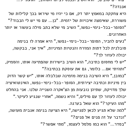
אננדה?"
היא צחקקה במאמץ יתר דק, אם כי יהיו מי שיראו בכך קלילות של
משוררת, שאימצה איכויות של יזמית. "כן… עם מי יש לי הכבוד?"
"הסופר-בכל-נימי-נפשו," השיב מי שלא כתב מילה בעשור או יותר
האחרונים.
"נעים להכיר, הסופר-בכל-נימי-נפשו," היא אמרה לו בנימה
סובלנית לכל דתות המזרח והנטיות המיניות, "איך אני, בבקשה,
יכולה לעזור לך?"
"יש לי מחסום כתיבה," הוא השיב בישירות שהפתיעה אותו, והסמיק,
"ותהיתי אם… כלומר, גם את עוסקת בכתיבה?"
"כמובן," היא השיבה בנימה מזמינה שבלבלה אותו, "יש קשר הדוק
בין מיניות וכתיבה יצירתית, הסופר-בכל-נימי-נפשו, האינטואיציה
שלך מדויקת, שתיהן נובעות מן הצ'אקרה השנייה שלנו. אני בהחלט
יכולה לעזור לך עם מילים," והיא נשמה, "אחרי שנגיע לעיקר."
"מהו העיקר?" הוא שאל בערגה.
"למה שלא תגיע לכאן לפגישה," היא הציעה בנימה אגבית מעושה,
"ונדבר על זה פנים אל פנים?"
"בסדר…" הוא כמו מלמל לעצמו, "מתי אפשר?"