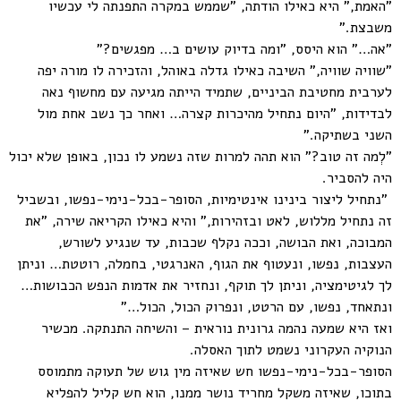
"האמת," היא כאילו הודתה, "שממש במקרה התפנתה לי עכשיו
משבצת."
"אה…" הוא היסס, "ומה בדיוק עושים ב… מפגשים?"
"שוויה שוויה," השיבה כאילו גדלה באוהל, והזכירה לו מורה יפה
לערבית מחטיבת הביניים, שתמיד הייתה מגיעה עם מחשוף נאה
לבדידות, "היום נתחיל מהיכרות קצרה… ואחר כך נשב אחת מול
השני בשתיקה."
"לְמה זה טוב?" הוא תהה למרות שזה נשמע לו נכון, באופן שלא יכול
היה להסביר.
"נתחיל ליצור בינינו אינטימיות, הסופר-בכל-נימי-נפשו, ובשביל
זה נתחיל מללוש, לאט ובזהירות," והיא כאילו הקריאה שירה, "את
המבוכה, ואת הבושה, וככה נקלף שכבות, עד שנגיע לשורש,
העצבות, נפשו, ונעטוף את הגוף, האנרגטי, בחמלה, רוטטת… וניתן
לך לגיטימציה, וניתן לך תוקף, ונחזיר את אדמות הנפש הכבושות…
ונתאחד, נפשו, עם הרטט, ונפרוק הכול, הכול…"
ואז היא שמעה נהמה גרונית נוראית – והשיחה התנתקה. מכשיר
הנוקיה העקרוני נשמט לתוך האסלה.
הסופר-בכל-נימי-נפשו חש שאיזה מין גוש של תעוקה מתמוסס
בתוכו, שאיזה משקל מחריד נושר ממנו, הוא חש קליל להפליא