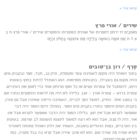
קראו עוד »
שירים / אורי פרץ
מֹאזְנַיִם דו ירחון לספרות של אגודת הסופרות והסופרים שירים / אורי פרץ ח ב
צ ל ת אַתְּ אִשָּׁה נְשׂוּאָה בַּלַּיְלָה אַתְּ צוֹעֶקֶת בַּחַלּוֹן וְהַיָּם
קראו עוד »
טֶרֶף / רון בן־טובים
בתוך האוהל היה מקום לשמיכת צמר מקופלת, תיק גב, חבל, ספר ובקבוק מים.
והיה מקום גם בשבילו, בתנוחות מסוימות. הוא השתדל להיות בחוץ בשעות
היום, להסתכל על צמרות עצים או כל חפץ מרוחק אחר כדי לאמן את העיניים.
צמרת ברוש – צמרת אורן – ענן. בלילה לא היה מה לראות והחפצים נותרו אם
כי במצב אחר. התיק, למשל הפך לכרית, השמיכה הייתה שמיכה אבל גם מזרן.
בקבוק המים והספר נותרו בקבוק מים וספר. במהלך היום הספר היה דבר
שאפשר לקרוא אבל אין זמן. בלילה הספר היה הדבר שאפשר לקרוא אבל אין
אור. היה לו פנס, אבל הוא לא רצה למשוך לעצמו תשומת לב טורפת. בשעות
בין הערביים, כפות הרגליים כואבות, השאיר את דלת האוהל פתוחה לאוורור
וקרא שורה פה שורה שם. הוא לא אהב שירה אבל קרא בה בכל מקרה, כמו
לבלוע אנטיביוטיקה.