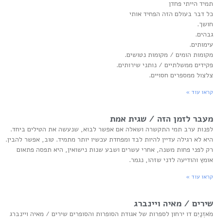
תמיד הייתי פחדן
כל דבר בעולם הזה הפחיד אותי
חושך.
גבהים.
עימותים.
מקומות הומים / מקומות נטושים.
פקידים ממשלתיים / נותני שירותים.
צלצול ממספרים חסויים.
קראו עוד »
מעבר לזמן הזה / שגית אמת
לפנות ערב תמי התקשרה ושאלה אם אפשר לבוא, שנעשה את הטילים ביחד.
היא לא רגילה עדיין להיות לבד ומפחדת עכשיו יותר מתמיד. טוב, אפשר להבין.
רק לפני פחות משנה, אחרי עשרים ושבע שנות נישואין, היא תפסה פתאום
אומץ והודיעה לדני שזהו, נגמר.
קראו עוד »
שירים / מאיה ויינברג
מֹאזְנַיִם דו ירחון לספרות של אגודת הסופרות והסופרים שירים / מאיה ויינברג