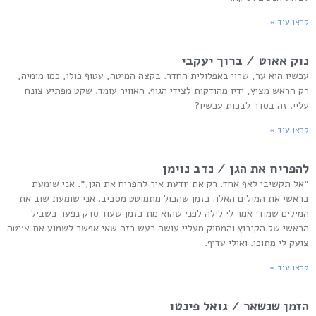
קראו עוד »
נוק אאוט / ברוך יעקבי
עכשיו הוא ער, שרוי באפלולית החדר. בקצה המיטה, עטוף כולו, כמו מומיה,
רק הראש מציץ, ידיו מהודקות לצידי הגוף. האוויר עומד. שקט מפתיע צונח
עליי. זה בסדר לבכות עכשיו?
קראו עוד »
להפריח את הגן / נדב נוימן
״אל תקשיבי לאף אחד. רק את יודעת איך להפריח את הגן,״. אני שומעת
בראשי את המילים האלה בזמן שהכול מתמוטט מסביב. אני שומעת שוב את
המילים שמודי אמר לי לילה לפני שהוא מת בזמן שעוד סדק נפער בשביל
הראשי של הקיבוץ והמסוק מעליי עושה רעש כזה שאי אפשר לשמוע את צ׳יטה
צועק לי מתוכו. ואולי עדיף.
קראו עוד »
הזמן שנשאר / גואל פינטו