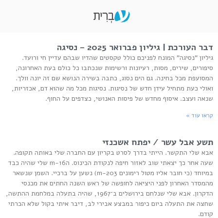
דבר העורכת | גיליון פברואר 2025 – נסיגה
גיליון "נסיגה" המונח לפניכם כולל טקסטים שהדיו שבהם עדיין חי ורועד.
סיפורים, שירים, מסות, רעיונות ורשימות שנכתבו כל כולם בעת האחרונה,
המסועפת מכל בחינה. גם הים נסוג, כתבה בשירה הנושא שם זה יונה וולך.
ואולי כעת מתחיל עידן חדש של נסיגות. נסיגות מכל מה שהוא דם, אכזריות,
שנאה ועצב. איסוף מחדש של פיסות האנושי, כצדפים על החוף.
קראו עוד »
תשע אבל עשר / יפתח אשכנזי
אבא שלי התקשר. הייתי בדרך לסרט בקריון עם החברה שלי באותה תקופה.
שעה אחר כך יצאתי שוב לאזור חיפה לנקודת הכינוס. הm-16 שלי שהיה כבד
במיוחד (כי חובר אליו מטול רימונים m-203) נשען על ברכיי. השמן שנשאר
מהמסדר האחרון לפני היציאה לחופשה של ראש השנה החתים את מכנסי
הדקרון. אבא שלי שנלחם בירושלים ב־1967, שהיה בתעלה במלחמת ההתשה,
שחצה את התעלה ביום כיפור במבצע אבירי לב, דיבר איתי בקול שלא הכרתי
קודם.