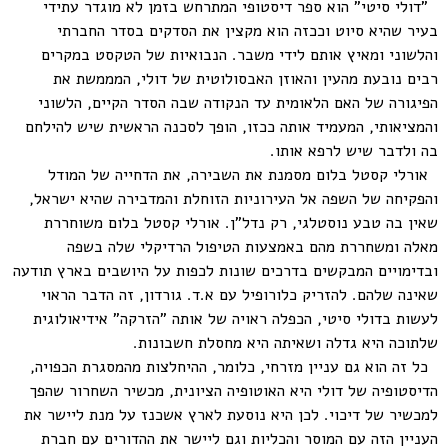
"דולי סיטי" הוא ספר דיסטופי המתרחש בזמן לא מוגדר עתידי
בעיר שהיא סיוט וככזה הוא מקצין את הסדקים בסדר החברתי
והלשוני ומאיץ אותם לידי משבר. הנבואיות של הטקסט במקרים
רבים נובעת מהעין והאוזן האבסולוטית של דולי, המממשת את
הפיגורה של האם הלאומית עד הנקודה שבה הסדר הקיים, הלשוני
והמציאותי, המעמיד אותה ככזו, הופך לסכנה הראשית שיש להילחם
בה ולדבר שיש לרפא אותו.
אורלי קסטל בלום מסמנת את השבירה, את הדחייה של המודל
והפקיחה של השפה אל העירוניות הזוחלת והמדבירה שהיא ישראל,
שאין בה טבע נוסטלגי, רק נדל"ן. אורלי קסטל בלום משוחררת
מאלה ומשחררת מהם באמצעות הטיפול הרדיקלי שלה בשפה
ובדימויים המבקשים בדרכים שונות לכפות על היושבים בארץ תודעה
שאינה שלהם. להזריק כלורופיל עם א.ד. גורדון, זה הדבר הראוי
לעשות בדולי סיטי, הכפלה ראויה של אותה "הזרקה" אידיאולוגית
שלתוכה היא גדלה ושאיתה היא מחסלת חשבונות.
כל זה הוא גם עניין מזרחי, כלומר, ההיחלצות מהמסגרת הכפויה,
הדיסטופיה של דולי היא האוטופיה הציונית, מכשיר השחרור שהפך
למכשיר של דיכוי. לכן היא נוסעת לארץ אשכנז על מנת ליישר את
העניין הזה עם המוסר והכליות וגם ליישר את ההדורים עם חברת