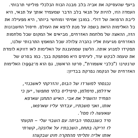
ביעף שהעסיקה את אביה בלב מבנה הכוח הכלכלי פוליטי תרבותי.
העמדה הזו, להיות על תנאי בלב הדבר שמעמיד אותך על תנאי, היא
ליבת הרפואה של דולי. במובן אמיתי ומוחשי ביותר, היא מפעילה את
כל האלימות הזאת בשפה על מנת לרפא את העולם. חיסול החשבונות
הזה, ההאצה של מלחמת האזרחים, מביאים אל המקום שכל מלחמות
האזרחים מגיעות אליו כהכרה צלולה שכל המאמץ התרבותי שלנו,
תפקידו למנוע אותה. הלשון שמתענגת על האלימות לאו דווקא לומדת
את טעמה לבקש עוד, לעיתים היא מסתפקת בכך. כמו בסרט של
טרנטינו ("כלבי אשמורת", סרטו הראשון, גם הוא מ־1992) האלימות
האזרחית של הנקמה נפרקת בבדיון:
נכנסתי למשרדו של הבוס, והזרקתי לאשכנזי,
אידלמן, מימלמן, סיפיליס בלתי מתפשר, יען כי
הפחיד והשפיל את אבי. האיש התחנן שארפא
אותו, ואני משכתיו, עבדתי עליו שארפאו,
שאעשה לו מסז'.
מיד כשנכנסתי הביתה עם השבוי שלי – תקעתי
לו זריקה בתחת, השכבתיו על אלונקה, קשרתי
אותו אליה ותליתי מהתקרה חוט שבקצהו