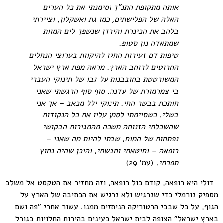
אותה מתקופת התנ"ך וסימנתי את כל הערים
האלה של הפלישתים, כמו גת ואשקלון, וציירתי
בלהב את הכינרת והירדן שנשפך לים המוות
שמתאדה נון סטופ.
טיפות דם זעירות החלו להיקוות בערוצי הנחלים
החרוטים לרוחב הארץ. מראה מפת ארץ ישראל
המשורטטת בחובבנות על גבו של תינוקי העברי
בי צמרמורת של עדנה. סוף סוף הרגשתי שאני
חותכת בבשר החי. תינוקי ילל מכאב – אך אני
בשלי. כשסיימתי לסמן עליו את כל הנקודות
שהשכלתי הזנוחה משכה מהמגירות הבקושי
נפתחות של המוח, שבתי להיות מה שאני –
רופאה – וחיטאתי וחבשתי, והיכן שהיה נחוץ
תפרתי.
(עמ' 29)
דולי היא רופאה, קודם כול רופאה, וזה מחזיר את הטקסט אל משלב
מספיק נורמלי כדי שנרגיש ולא נרגיש את הכתיבה של הארץ על
הגוף, על כל שבבי הרטוריקה הניתזים ממנו. עשור אחרי "פה ושם
בארץ ישראל" הצופה לבית ישראל בעינים בהירות התלויות בגורל