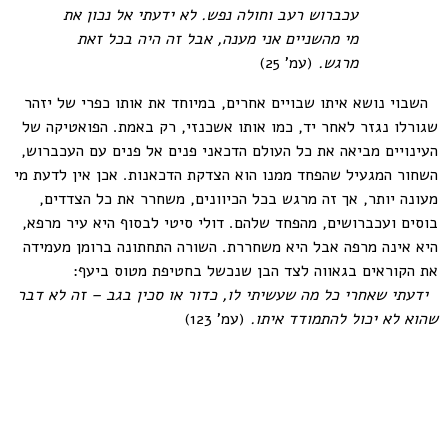
עכברוש רעב וחולה נפש. לא ידעתי אל נכון את
מי מהשניים אני מענה, אבל זה היה בכל זאת
מרגש.
(עמ' 25)
השבוי נושא איתו שבויים אחרים, במיוחד את אותו כפרי של יזהר
שגורלו נגזר לאחר יד, כמו אותו אשכנזי, רק באמת. הפואטיקה של
העינויים מביאה את כל העולם הדכאני פנים אל פנים עם העכברוש,
השחור המגעיל שהפחד ממנו הוא הצדקת הדכאנות. אכן אין לדעת מי
מעונה יותר, אך זה מרגש בכל הכיוונים, משחרר את כל הצדדים,
בוסים ועכברושים, מהפחד שלהם. דולי סיטי לבסוף היא עיר מרפא,
היא אינה מרפה אבל היא משחררת. השורה התחתונה ברומן מעמידה
את הקוראים בגאווה לצד הבן שנכשל בחטיפת מטוס ביעף:
ידעתי שאחרי כל מה שעשיתי לו, כדור או סכין בגב – זה לא דבר
שהוא לא יכול להתמודד איתו.
(עמ' 123)