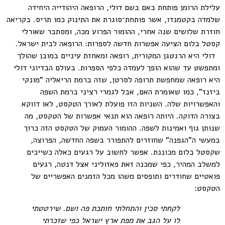
עלילת הרומן פותחת באם בשם דולי, הרופאה היהודייה היחידה
שלמדה בקטמנדו, אשר פותחת־סוגרת את התינוק כמו תריס. בקריאה
חוזרת שלושים שנה אחרי, ההומור הפרוע מכה, ומסתבר שאורלי
קסטל בלום הציעה אפשרות חדשה לספרות: הרופאה לבית ישראל.
דולי היא הרנטגן המקורית, רופאה ומאחזת עיניים במובן שהולך
ומתפשט עד שהוא הופך לעמדה כלפי הספרות. בעולם הבדיוני דולי
היא רופאה שמחפשת תרופה לסרטן, שזה ברמת הריאליה "מונקי
ביזנז", כמו שאומרת האם, אבל לגמרי רציני ברמת השפה
והאפשרויות שלה. השניות הזו פועלת לאורך הטקסט, לאו דווקא
בצורה הדוקה. היותה רופאה הוא תנאי אפשרות של הטקסט, מה
שנותן גוף ואמינות לשפה. ההומור העמוק של הטקסט הזה כרוך
במעשי ה"הגפנה" שחוזרים להתפורר בשפה החדשה, הפרוצה,
שקסטל בלום מכוננת. אפשר לחשוב על רגעים כאלה כשייכים
למשלב המהיר, כפי שמכנה זאת פאזוליני אצל דנטה, רגעים
פואטיים שחודרים ותופסים משהו מכל הזמנים האפשריים של
הטקסט:
לקחתי סכין והתחלתי חותכת פה ושם. שירטטתי
לו על הגב את מפת ארץ ישראל כפי שזכרתי