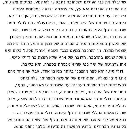
שקיבלה את פני העולים ושלתוכה נתבקשו להיטמע. במילים פשוטות,
אם הספרות העברית היא עץ, אז צמרתה נגדעה במלחמת העולם
השנייה. עם קום המדינה העמידה פנים שהיא ממשיכה, אך כבר לא
הייתה זו ספרותם של הישראלים. ההפך, היא ועולמה היו לחלק ממה
שנכתב בגוף העולה כאחרות, כהוויה בלתי נגישה. אם ישנה, אם
תהיה התרבות של הישראלים, היא צומחת ממה שהיה חביון ואובדן
של הלשון במצוקות ההגירה. התרבות של המקום והעץ היום הוא מה
שצמח מהצד, מן ההרכבה כמעט כנגד הטבע. אורלי קסטל בלום היא
מאלה שעשו בהרכבה. חלוצה של ארץ שלא חפצה בה ודולי סיטי,
אחושרמוטה של עיר כפי שהיא מנסחת בספרה, היא בליבה.
דולי סיטי הוא ספר מהפכני ביותר ממובן אחד, אבל אף אחד מהם
אינו מובן מאליו. התיאורים של המעשה הספרותי שלה ביחס
לרציפויות של הספרות העברית עד השנה בה יצא הספר, 1992,
במונחים של התנגדות, פירוק וחתירה, כבר מניחים רציפויות שאינן
קיימות. דולי סיטי הוא אומנם ספר שכתוב כנגד כל מה שהיה, אבל
זה לא ספר מזרחי, אלא ספר שמכונן אפשרות של ישראליות אחרת,
שונה מהשיח הכללי שנכתב בגוף האומה. דולי סיטי פועלת נגדו
דווקא על ידי הקצנה של אותה כתיבה בגוף של השיח הביטחוני על
כל גווניו הבהירים. ברגע הראשון זה מזעזע, בלתי נתפס ממש.