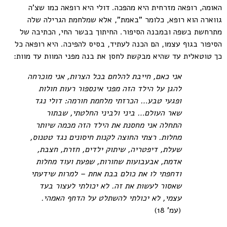
האומה, רופאה מזרחית היא מהפכה. דולי היא רופאה כמו שצ'ה
גווארה הוא רופא, כלומר "באמת", אלא שמלחמת הגרילה שלה
מתרחשת בשפה ובמבנה הסיפור. החיתוך בבשר החי, הכתיבה של
הסיפור בגוף עצמו, הם הכנה לעתיד, בסיס להפיכה. היא רופאה כל
כך טוטאלית עד שהיא מבקשת לחסן את בנה מפני המוות עד מוות:
אני כאם, חייבת להלחם בכל הצרות, אני מוכרחה
להגן על הילד הזה מפני אינספור רעות חולות
ופגעי טבע… הכרזתי מלחמת חורמה: דולי נגד
שאר העולם… ביני ולביני החלטתי, שבתור
התחלה אני מחסנת את הילד הזה מכמה שיותר
מחלות. רצתי החוצה לקנות חיסונים נגד טטנוס,
שעלת, דיפטריה, שיתוק ילדים, חזרת, חצבת,
אדמת, אבעבועות שחורות, שפעת ועוד מחלות
ודחפתי לו את כולם בבת אחת – למרות שידעתי
שאסור לעשות את זה. לא יכולתי לעצור בעד
עצמי, לא יכולתי להשתלט על הדחף האמהי.
(עמ' 18)