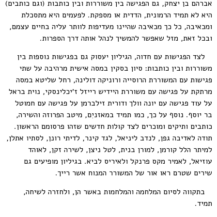
אברהם בן יצחק, גם הפגישה בין משוררות ובין כותבות (וגם כותבים)
היא לא תמיד הרמונית, הדדית או מספקת. לפעמים היא מתסכלת
ומכאיבה, כל כך מכאיבה שהיינו מעדיפות לוותר עליה בחיים עצמם,
ובכל זאת, מזל שאפשר להמשיך לנהל אותה דרך הספרות.
לצד הפגישות עם חדוה, הגיליון יעסוק גם בפגישות נוספות בין
משוררות ובין כותבות: סיון בסקין במסה אישית מרהיבה על שתי
פגישות עם המשוררת הרוסייה ורוניקה דולינה, רחל שליטא במסה
מרתקת על פגישה עם משוררת היידיש רייזל ז׳יכלינסקי, נוית בראל
על עוד פגישה עם יונה וולך ודורית זילברמן על פגישה עם חמוטל
בר יוסף. נוסף על כך, כמו תמיד במאזניִם, מיטב הפרוזה והשירה,
כותבים ותיקים ומוכרים לצד קולות חדשים שזהו פרסומם הראשון.
תודה לאדיבה גפן, לנדב ליניאל, לגד קינר, לדיתי רונן, לסתיו אתלן,
למיתר הלל קורמן, למורן בנית, לטל ניצן, לשירה זקן, לאוהד
עוזיאל, לאמיר מקס פרנקל ולאיריס לביא. בגיליון מופיעים גם
שירים שטרם ראו אור של המשורר המנוח אשר רייך.
בתקווה לסיום המלחמה והמלחמות באשר הן, ולחזרה לשיחה,
תמיד.