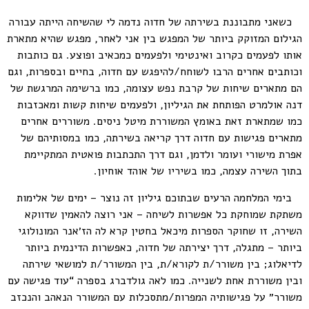
כשאני מתבוננת בשירתה של חדוה נדמה לי שהשיחה הייתה עבורה
הגילום המזוקק ביותר של המפגש בין אני לאחר, מפגש שהיא מתארת
אותו לפעמים כקרוב ואינטימי ולפעמים כמכאיב ופוצע. גם כותבות
וכותבים אחרים הרבו לשוחח/להיפגש עם חדוה, בחיים ובספרות, וגם
הם מתארים שיחות של קרבת נפש עצומה, כמו ברשימה המרגשת של
דנה אולמרט הפותחת את הגיליון, ולפעמים שיחות קשות ומאכזבות
כמו שמתארת זאת באומץ המשוררת מיטל ניסים. משוררים אחרים
מתארים פגישות עם חדוה דרך קריאה בשירתה, כמו במסותיהם של
אפרת מישורי ועומר ולדמן, וגם דרך התכתבות פואטית המתקיימת
בתוך השירה עצמה, כמו בשיריו של אוהד אוחיון.
בימי המלחמה הרעים שבתוכם גיליון זה נוצר – ימים של אלימות
משתקת שמוחקת כל אפשרות לשיחה – אני רוצה להאמין שדווקא
השירה, זו שחוקר הספרות מיכאל בחטין קרא לה הז׳אנר המונולוגי
ביותר – מתגלה, דרך יצירתה של חדוה, כאפשרות הדינמית ביותר
לדיאלוג; בין משורר/ת לקורא/ת, בין המשורר/ת למושאי שירתה
ובין משוררת אחת לשנייה. כמו לאה גולדברג בספרה “עוד פגישה עם
משורר״ על פגישותיה המפרות/מתסכלות עם המשורר הנאהב והנכזב