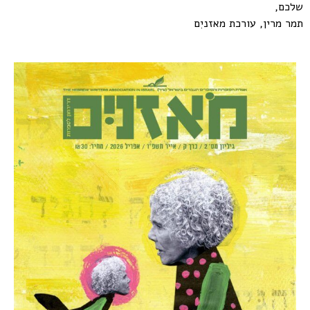
שלכם,
תמר מרין, עורכת מאזניִם