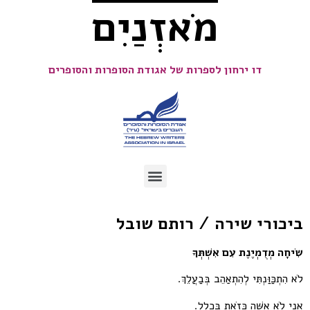
מֹאזְנַיִם
דו ירחון לספרות של אגודת הסופרות והסופרים
ביכורי שירה / רותם שובל
שִׂיחָה מְדֻמְיֶנֶת עִם אִשְׁתְּךָ
לֹא הִתְכַּוַּנְתִּי לְהִתְאַהֵב בְּבַעֲלֵךְ.
אֲנִי לֹא אִשָּׁה כָּזֹאת בִּכְלָל.