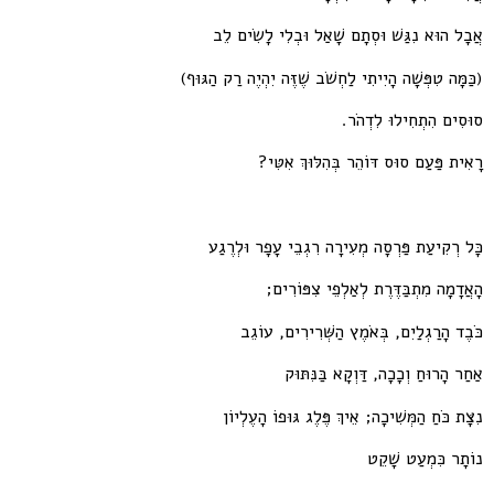
אֲבָל הוּא נִגַּשׁ וּסְתָם שָׁאַל וּבְלִי לָשִׂים לֵב
(כַּמָּה טִפְּשָׁה הָיִיתִי לַחְשֹׁב שֶׁזֶּה יִהְיֶה רַק הַגּוּף)
סוּסִים הִתְחִילוּ לִדְהֹר.
רָאִית פַּעַם סוּס דּוֹהֵר בְּהִלּוּךְ אִטִּי?
כָּל רְקִיעַת פַּרְסָה מְעִירָה רִגְבֵי עָפָר וּלְרֶגַע
הָאֲדָמָה מִתְבַּדֶּרֶת לְאַלְפֵי צִפּוֹרִים;
כֹּבֶד הָרַגְלַיִם, בְּאֹמֶץ הַשְּׁרִירִים, עוֹגֵב
אַחַר הָרוּחַ וְכָכָה, דַּוְקָא בַּנִּתּוּק
נִצָּת כֹּחַ הַמְּשִׁיכָה; אֵיךְ פֶּלֶג גּוּפוֹ הָעֶלְיוֹן
נוֹתָר כִּמְעַט שָׁקֵט