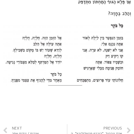
אַךְ פֶּלֶא הַגּוּף הַתַּחְתּוֹן מִתְדַּפֵּק
וְהַלֵּב בֶּחָזֶה?
NEXT
PREVIOUS
אנדי וורהול, "רוברט מייפלת'ורפ", הדפס פולרויד, 1973 / יאצק דנל. מפולנית: חנה הרציג
שירים / יודית שחר