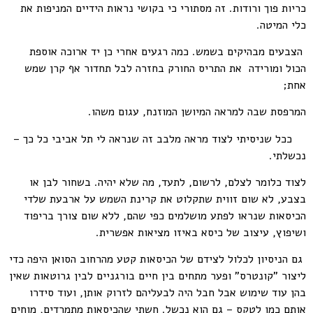
כריות פוך ורודות. זה מסתורי כי בקושי נראות הידיים המניפות את
כלי המיטה.
הצבעים מבהיקים בשמש. כמה רגעים אחרי כן יד ארוכה אוספת
הכול ומורידה את התריס החורק בחזרה לבל תחדור אף קרן שמש
אחת;
המרפסת שבה למראה המיושן המוזנח, עגום משהו.
ככל שניסיתי לצוד מראה מלבב זה שנראה לי תל אביבי כל כך –
נכשלתי.
לצוד כלומר לצלם, לרשום, לתעד, מה שלא יהיה. בשחור לבן או
בצבע, לא שום זווית שתקלוט את קרינת השמש על ארבעת שלדי
הכיסאות שנראו לפתע מושלמים כפי שהם, ללא שום צורך בריפוד
ושיפוץ, עיצוב של כיסא באיזו מציאות אפשרית.
גם הניסיון לכלול לצידם של הכיסאות קטע מהרחוב הסואן היפה כדי
ליצור "קונטרס" ופער מתחים בין חיים בורגניים לבין גרוטאות שאין
בהן עוד שימוש אבל חבל היה לבעליהם לזרוק אותן, ועוד סידרו
אותם כמו לטקס – גם הוא נכשל. חשתי שהכיסאות מתמרדים, מוחים