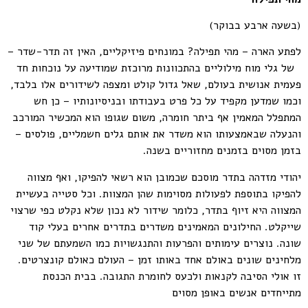
(בשעה ארבע בבוקר)
לפתע הארה – מהי תפילה? במונחים פיזיקליים, האין זה תדר-שדר –
של גלי מוח מילוליים בהתכוונות מרוכזת שמודיעה על נוכחות חד
פעמית אנושית בעולם, שאל גדול קולט ומצפה לשידורים אלו בלבד,
וכמו שמדען מקפיד על כל פרט בעבודתו ובניסיונותיו – כן חש
המתפלל המאמין אף ביתר חומרה, משום שגופו הוא המכשיר המורכב
והנעלה שבאמצעותו הוא משדר את אותם גלים חשמליים, פולסים –
בזמן מסוים בזמנים מחזוריים בשנה.
יהודי מזדהה בתדר מוסכם שכמובן הוא רשאי להפיקו, ואף מצווה
להפיקו בתוספת לפעולות מסוימות שהן המצוות. וכל סטייה בעשיית
המצווה היא זיוף בתדר, כלומר שידור לא נכון שלא נקלט כפי שרצוי
שייקלט. החילונים המאמינים משדרים בתדרים אחרים בעלי קוד
שונה. נוצרים עימותים והפרעות והתנגשויות כמו השמעתם של שני
מלחינים שונים באולם אחד באותו זמן – העולם כאולם קונצרטים.
זו אולי הסיבה לקנאות ולכעס לחומרת התגובה. בבית הכנסת
מתייחדים אנשים באופן מסוים