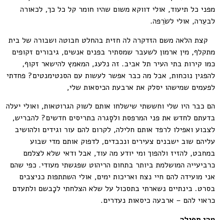
מפני כל תיעוד, אולי דווקא משום שהיו חומר קל כל כך, לכאורה
לבעֵרה, אולי לשׂרֵפה.
קצת הלאה משם הזדקרה לה חזית בהחלט חבוטה ושבורה של בית
מתקלף, מין ארמון לשעבר שמסתיר בפנים אנשים, גיבורים זקופים
כמו קירות בתי העיר תל אביב. זה נלעג, המאמץ להישאר זקוף,
להפגין נוכחות, אבל מה כבר אפשר לעשות עם הסנטימנטים? פחדתי
לפעמים שמישהו יסלק את ארבעת הכיסאות שלי,
הם כבר היו שלי וחששתי שישלחו אותם לשוק הגרוטאות, ואולי יעלה
בדעתם לחדש את פני המרפסת ולסָגרה בתריסים חדשים? להבריש,
לצבוע ואפילו לרפד אותם חלילה, לקרום להם עור וגידים ולהושיב
עליהם שוב ישבנים צעירים ונכבדים, לדפוק אותם מדי שבוע
במחבט, להזיז ולהפוך ומי יודע מה עוד, אבל ודאי שלא לצלמם
כרביעייה המושלמת ביותר בתחום הריהוט שפגשתי מעודי. כפי שהם
אני מועידה להם חיי נצח ואריכות ימים, אולי השתתפות כניצבים
בסרט. בינתיים נשארתי בתסכול על שלא הצלחתי לכָבשם ולתעדם
כראוי להם – ארבעה כיסאות נעדרים.
מהי תפילה