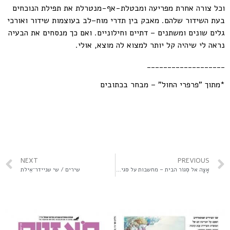
וכל צורה אחרת מפריעה ומבטלת-אף-מנטרלת את תפילת הנוכחים
בעת השידור שלהם. מאבק בין תדרי מוח–לב בעוצמות שידור ואורכי
גלים שונים ומשתנים – דתיים וחילוניים. ואם כך מנסחים את הבעיה
נראה לי שיהיה קל יותר למצוא לה מוצא,
אולי.
___________________
*מתוך "פרפרי החול" – מבחר בכתובים
NEXT
PREVIOUS
אָצָה אל סְגוֹר הבית – מחשבות על סגירוּת ואפשרות לְפֶּתַח / ליאור גרנות
שירים / שי שניידר־אֵילת