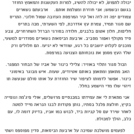
יכולה לתפושׂ, לא יכולה להשיג, למרות העקשנות והמאמץ החוזר
בגשם ובשמש; אני חוזרת ומצלמת אותם. ארבעתם נשארים
צמודים יפה זה לזה ואל קיר המרפסת העזובה שמול חלוני. התריס
שם סגור תמיד, צמרת עץ אזדרכת, לפי השערתי, מכה בתריס
חליפות, חלון אטום בלבנים, חלודה בסורגי הברזל השחרחרים, צבע
סיד מקולף ואפור מסביב. ארבעת הכיסאות נשארים מסודרים למשעי,
מוכנים לקלוט יושבים כל רגע, שוודאי לא יגיעו. הם חלולים ורק
שלד העץ מסמן את נוכחותם הצנועה במרפסת.
הכול סגור ותלוי באוויר: צלילי כינור של אביו של הבחור המפגר.
האב מתאמן ומתאמן באותם אטיודים, שעות. איש מבוגר באימוני
כינור. אפשר לדמותו לציפור שיר החוזרת על אותו סולם שנעשה תו
זיהוי שלו מדי הישמע בחלל.
אני מתארת לי את עמידתו במכנסיים מרושלים, אולי פיג'מה וגופייה
בקיץ, חולצת פלנל בסתיו, נותן פקודות לבנו הנראה מייד למטה
לאחר שירד עם סל קניות ביד, לבוש כמו אביו, בדיוק דומה לו, עם
כלב, הולך למכולת.
לפעמים מושלכת שמיכה על ארבעת הכיסאות, סדין מפוספס ושתי