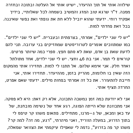
שילווה אותי אל תוך ההיעדר, ישיט אותי אל העלטה ובתוכה ובחזרה
ממנה. ד"ר שרגא טוב המזג והמשיב בשמחה לכל שאלותיי, בידיך
אפקיד רוחי. ידעתי שהוא יוביל ללא חת את גופתי ואת נפשי שאיננה.
בכל זאת פחדתי למות.
"יש לי שני ילדים", אמרתי, בצרפתית ובעברית. "יש לי שני ילדים".
כמו שמתווכים אומרים לטרוריסטים שמחזיקים בני ערובה. תני להם
לדעת שאת בן אדם, שאת לא סתם חפץ. ספרי כמה שיותר פרטים.
קוראים לי תמר. אני בת 46 וחצי. יש לי שני ילדים, אחד מתולתל
ואחד חלק. אני אימא שלהם. אל תתנו לי למות. תחזירו אותי מהמקום
הזה שאין בו חלומות, מהריק בזמן, מההיעדר. תחזירו אותי, אני
חייבת להתעורר. את כל זה אמרתי בפחות מילים. ידעתי שאם אפרט,
החרדה תציף אותי.
אני לא יודעת כמה זמן נמשכה התכונה, אלא רק זאת: היא לא פסקה.
אני מתכוונת שלא הייתה הפוגה, רגע אחד של נשימה מובחנת, של
עד כאן ומכאן, של ג—מרנו, מתחילים. פתאום משהו קר טיפס לי
בתוך הזרוע, במעלה הווריד, ואני מיהרתי, "רגע, מה זה? למה קר?
משהו קר פה בזרוע", נדמה לי שאפילו עיקמתי את הצוואר שמאלה,