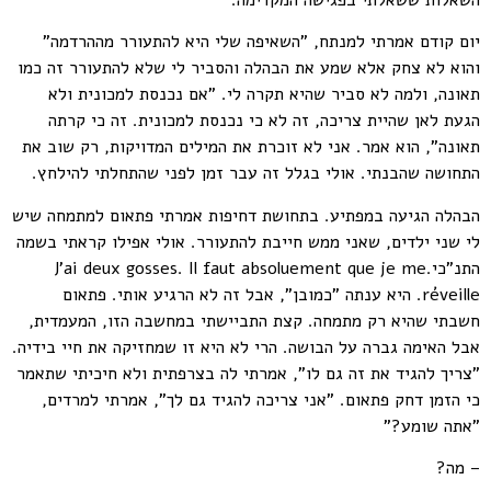
השאלות ששאלתי בפגישה המקדימה.
יום קודם אמרתי למנתח, "השאיפה שלי היא להתעורר מההרדמה"
והוא לא צחק אלא שמע את הבהלה והסביר לי שלא להתעורר זה כמו
תאונה, ולמה לא סביר שהיא תקרה לי. "אם נכנסת למכונית ולא
הגעת לאן שהיית צריכה, זה לא כי נכנסת למכונית. זה כי קרתה
תאונה", הוא אמר. אני לא זוכרת את המילים המדויקות, רק שוב את
התחושה שהבנתי. אולי בגלל זה עבר זמן לפני שהתחלתי להילחץ.
הבהלה הגיעה במפתיע. בתחושת דחיפות אמרתי פתאום למתמחה שיש
לי שני ילדים, שאני ממש חייבת להתעורר. אולי אפילו קראתי בשמה
התנ"כי.J’ai deux gosses. Il faut absoluement que je me
réveille. היא ענתה "כמובן", אבל זה לא הרגיע אותי. פתאום
חשבתי שהיא רק מתמחה. קצת התביישתי במחשבה הזו, המעמדית,
אבל האימה גברה על הבושה. הרי לא היא זו שמחזיקה את חיי בידיה.
"צריך להגיד את זה גם לו", אמרתי לה בצרפתית ולא חיכיתי שתאמר
כי הזמן דחק פתאום. "אני צריכה להגיד גם לך", אמרתי למרדים,
"אתה שומע?"
– מה?