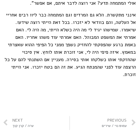
אולי המתמחה תדע? אני רוצה לדבר איתם, אם אפשר".
אינני מתקשרת. הלא גם המרדים וגם המתמחה כבר ליוו רבים אחריי
אל העלטה, והם בוודאי לא יזכרו. בכל זאת הייתי רוצה שידעו.
שיאמרו. שמישהו יגיד לי מה היה כשלא הייתי, מה היה לי. האם
אמרתי את המשפט המבוהל. האם אמרתי עוד משהו אחריו. האם
באמת ברגע שהפסקתי להחזיק נשפך ממני כל הפיפי ההוא שאצרתי
במאמץ. איזה פיפי היה לי, אני זוכרת אותו לוחץ. אין סיכוי
שהחזקתי אותו כשלקחו אותי בסירה. מעניין אם השתנתי להם על כל
הרצפה עוד לפני שהמנתח הגיע. את זה הם בטח יזכרו. אני הייתי
זוכרת.
NEXT
PREVIOUS
עמוס נוי / שירים
ערה / קרן קוך