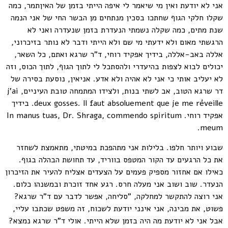
אני לא יודעת ואין מי שיאמר לי איפה הייתי בזמן של האיןתמר, כמה
שקלו חלקי הגוף שחתכו בסכין מנתחים מן הבשר החי של אני הנמה
שנת מתים, כמה שקלה נשמתי הנעדרת בזמן שנעדרה ואני לא
הרגשתי מאום ולא ידעתי מי שם ולא הייתי ודבר לא נותר בזיכרוני,
אללה באב-אללה, בידיך אפקיד רוחי, ד"ר שרגא ואתם, כל השאר,
יכולים לבוא לצפות בהיעדרי ולהסתכל לי לתוך הגוף, לתוך הכוס, וזה
לא יעליב אותי כי אני לא אהיה ולא אדע. אניאין, נוסעת בסירה של
דר שרגא הטוב, אב לשתי בנות, ולצידו המתמחה טובת העיניים, j'ai
deux gosses. Il faut absoluement que je me réveille. בידיך
אפקיד רוחי. In manus tuas, Dr. Shraga, commendo spiritum
meum.
שבוע ויותר חלפו. בלילות אני מתהפכת במיטתי, מתאמצת לשחזר
את כל הרגעים עד הקור המטפס בווריד, עד תחושת הבהלה בגוף.
כאילו אם אחזור מספיק פעמים על הצעדים אצליח להעיר את הזיכרון
הנעדר. שוב ושוב אני מעלה חרס. רגע אחד זוכרת ובמשנהו כלום.
אני רוצה להתקשר למחלקה, "סליחה, אפשר לדבר עם ד"ר שרגא?
פשוט, את מבינה, אני אינני יודעת לשכוח, זה משפט שכתבו עליי,
אבל אני לא יודעת מה היה בזמן שלא הייתי. אולי ד"ר שרגא נמצא?