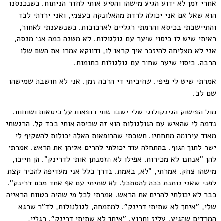
אחרי זמן לא ידוע הגיע מישהו והסיע אותי לחדר הניתוח. כשנכנסנו
הוא שאל אם אני יכולה לרדת מהאלונקה בעצמי, ואני ירדתי לבד
והתיישבתי בכיסא והרמתי רגליים לארכובות. כשנשענתי לאחור,
ראיתי שיש לו כיסוי שיער עם גולגולות. לא משנה כמה אני מנסה,
אני לא מצליחה להיזכר איך קראו לו, ודווקא אמרו את השם שלו
הרבה. כיסוי שיער שחור עם גולגולות כתומות.
אמרתי שיש לי פיפי. שחיכיתי די הרבה זמן. אני לא חושבת שמישהו
שם לב.
מול הפישוק הגינקולוגי שלי ישבו שתי רופאות על כיסאות ושוחחו.
נדמה לי שהאיש עם הגולגולות הוא זה שכיסה אותי בבד קל. הרגשתי
מאוד עירומה מתחתיו. חשבתי שהרופאות האלה יכולות להשקיף לי
ישר לתוך הגוף. בהתחלה עוד יכולתי להרים אליהן את הראש. אמרתי
להן "אנחנו לא מכירות. אפילו לא הזמנתן אותי לדרינק". הן חייכו,
מישהו צחק. אמרתי, "לא, באמת. בדרך כלל אני מעדיפה להכיר קצת
לפני שאני נותנת ככה להסתכל. לא שתיתי עם אף אחד מכם דרינק".
כבר לא יכולתי להרים את הראש. אמרתי לכל מי שהיה בטווח הראייה
שלי, "איתך לא שתיתי דרינק". למתמחה, לגולגולות, לד"ר שרגא
המרדים שהגיע, עליז וחרוץ. "איתך לא שתיתי דרינק". רגליי,