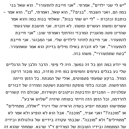
"יש לי שני ילדים", אמרתי. "אני חייבת להתעורר". הוא שאל בני
כמה הם, ואני השבתי. "בנים?", הוא שאל, ואמרתי, "כן". הוא אמר –
כותבת ונזכרת – "לי יש שתי בנות". שאלתי בנות כמה והוא אמר
עשרים ומשהו ועשרים ומשהו. לא זוכרת. אני חושבת שהרגשתי
שהדיון סטה מהעניין המרכזי והדחוף ואמרתי שוב: "אני חייבת
להתעורר. אני חייבת לחזור לילדים שלי. אני המבוגר. אני חייבת
להתעורר". אני לא זוכרת באילו מילים בדיוק הוא אמר שאתעורר.
"בטח שתתעוררי", משהו כזה.
מי יודע כמה זמן כל זה נמשך. היה לי פיפי. הדבר הלבן על הרגליים
שלי נע בגלים נעימים וחמימים כמו חיה מוזרה, כמו פוכור דרקון
המזל. ברקע שמעתי פטפוטים, אולי של המנתח. כל הזמן הייתה
התרחשות. תכונה בלתי פוסקת ומיומנת ושקטה ומהירה של דבורים
עמלניות – הסברים והדבקות וניקובים וקשירות, שכולם היו קשורים
להרדמה, וכל הזמן הזה הייתי בטוחה שיהיה "שלוש ארבע".
שמתישהו המנתח יופיע בשדה הראייה שלי ויגיד "יאללה, מתחילים"
או "מוכנה?" ואני אגיד, "מוכנה". אבל הוא לא הופיע ולא אמר לא
"מתחילים" ולא "מוכנה". שכבתי עקודה בידיים של גולגולות ובידיה
של המתמחה ובידיו הטובות של המרדים ד"ר שרגא. שמחתי שהוא זה