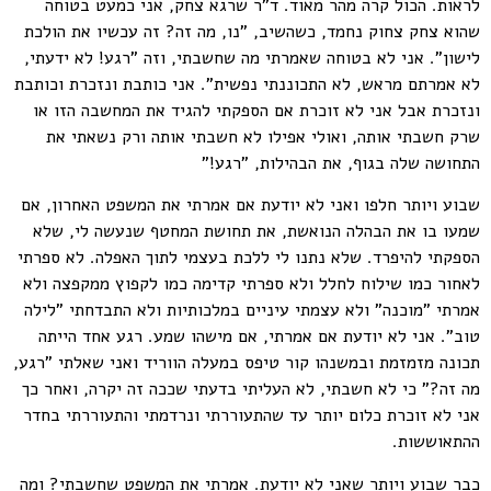
לראות. הכול קרה מהר מאוד. ד"ר שרגא צחק, אני כמעט בטוחה
שהוא צחק צחוק נחמד, כשהשיב, "נו, מה זה? זה עכשיו את הולכת
לישון". אני לא בטוחה שאמרתי מה שחשבתי, וזה "רגע! לא ידעתי,
לא אמרתם מראש, לא התכוננתי נפשית". אני כותבת ונזכרת וכותבת
ונזכרת אבל אני לא זוכרת אם הספקתי להגיד את המחשבה הזו או
שרק חשבתי אותה, ואולי אפילו לא חשבתי אותה ורק נשאתי את
התחושה שלה בגוף, את הבהילות, "רגע!"
שבוע ויותר חלפו ואני לא יודעת אם אמרתי את המשפט האחרון, אם
שמעו בו את הבהלה הנואשת, את תחושת המחטף שנעשה לי, שלא
הספקתי להיפרד. שלא נתנו לי ללכת בעצמי לתוך האפלה. לא ספרתי
לאחור כמו שילוח לחלל ולא ספרתי קדימה כמו לקפוץ ממקפצה ולא
אמרתי "מוכנה" ולא עצמתי עיניים במלכותיות ולא התבדחתי "לילה
טוב". אני לא יודעת אם אמרתי, אם מישהו שמע. רגע אחד הייתה
תכונה מזמזמת ובמשנהו קור טיפס במעלה הווריד ואני שאלתי "רגע,
מה זה?" כי לא חשבתי, לא העליתי בדעתי שככה זה יקרה, ואחר כך
אני לא זוכרת כלום יותר עד שהתעוררתי ונרדמתי והתעוררתי בחדר
ההתאוששות.
כבר שבוע ויותר שאני לא יודעת. אמרתי את המשפט שחשבתי? ומה