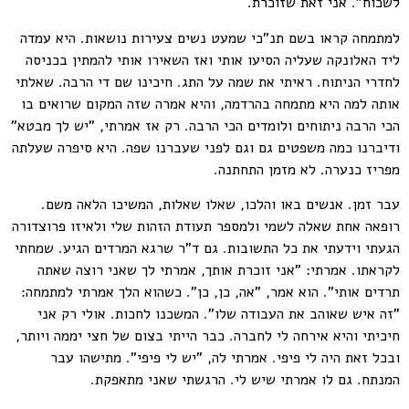
לשכוח". אני זאת שזוכרת.
למתמחה קראו בשם תנ"כי שמעט נשים צעירות נושאות. היא עמדה
ליד האלונקה שעליה הסיעו אותי ואז השאירו אותי להמתין בכניסה
לחדרי הניתוח. ראיתי את שמה על התג. חיכינו שם די הרבה. שאלתי
אותה למה היא מתמחה בהרדמה, והיא אמרה שזה המקום שרואים בו
הכי הרבה ניתוחים ולומדים הכי הרבה. רק אז אמרתי, "יש לך מבטא"
ודיברנו כמה משפטים גם וגם לפני שעברנו שפה. היא סיפרה שעלתה
מפריז כנערה. לא מזמן התחתנה.
עבר זמן. אנשים באו והלכו, שאלו שאלות, המשיכו הלאה משם.
רופאה אחת שאלה לשמי ולמספר תעודת הזהות שלי ולאיזו פרוצדורה
הגעתי וידעתי את כל התשובות. גם ד"ר שרגא המרדים הגיע. שמחתי
לקראתו. אמרתי: "אני זוכרת אותך, אמרתי לך שאני רוצה שאתה
תרדים אותי". הוא אמר, "אה, כן, כן". כשהוא הלך אמרתי למתמחה:
"זה איש שאוהב את העבודה שלו". המשכנו לחכות. אולי רק אני
חיכיתי והיא אירחה לי לחברה. כבר הייתי בצום של חצי יממה ויותר,
ובכל זאת היה לי פיפי. אמרתי לה, "יש לי פיפי". מתישהו עבר
המנתח. גם לו אמרתי שיש לי. הרגשתי שאני מתאפקת.