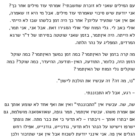
עם המילים שאני לא זוכרת שחשבתי? אמרתי עוד מילים אחר כך?
אני יודעת שיש סיכוי שאמרתי עוד מילים. אבל מי היא זו שאמרה,
אם אין אני שתעיד עליהן? אחר כך היה זמן כלשהו שבו לא הייתי.
אולי כאב לי. גלי המוח שלי אולי הסגירו זאת. אבל אני, אני תמר,
לא הייתה. היה איןתמר, בזמן שאני שוטטה בסירתו של ד"ר שרגא
המרדים, המפליג על נהר הלתה.
מה קרה בזמן של האיןתמר? כמה זמן נמשך האיןתמר? כמה שוקל
הזמן הזה, כלומר, התודעה, האין-תודעה, ההיעדר, כמה שוקל? כמה
שוקלים גלי המוח של האיןתמר?
"נו, מה זה? זה עכשיו את הולכת לישון".
– רגע, אבל לא התכוננתי.
שה, שה. עכשיו אין "התכוננתי" ואין את ואף אחד לא שומע אותך גם
אם אמרת משהו. עכשיו איןתמר, תמר גופה, שאוואסאנה מושלמת, גם
אם יבתרו אותך – ויבתרו – לא תדעי כי את כבר מתה. את גופתך
ישרפו וישיטו על הנהר ולא תדעי, גודנייט, גודנייט, אפילו רחש
הגלים אין פה. אני אינני יודעת לשכוח אבל אין אני שתזכור ולכן