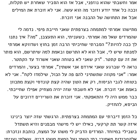
אמר וחשבתי שהוא נוזפני, אבל אז הוא הסביר שאחרת יש תקלות,
וככה כל אחד יודע וזוכר מה הוא עשה. אני לא זוכרת את המילים
אבל את התחושה של ההבנה אני זוכרת.
מתישהו אמרתי למתמחה בצרפתית שאני חייבת פיפי. נדמה לי
שהמרדים שאל מה אמרתי. כשעניתי, הוא התעצבן, "מה? איך נתנו
לך ככה להיות?" הסברתי שחיכיתי הרבה זמן בחוץ ושדווקא אמרתי
למנתח שיש לי, אבל הוא לא התרשם ובאמת למה שיתרשם, הוא פותר
את זה עם קתטר. "רק שאני לא בטוחה שאני אשרוד עד הקתטר.
נראה לי שברגע שאני אירדם אני אשתין", אמרתי בצער, והמרדים
אמר: "אני מקווה שתשתיני להם פה על הכול, שילמדו לקח". אני לא
בטוחה לגבי הניסוח, רק את הטון שהיה קצת קונדסי וקצת מתכוון
באמת אני זוכרת. אני לא חשבתי שזה יהיה מצחיק אפילו שחייכתי.
כבר ממש היה לי והתאפקתי. אני זוכרת את השרירים דרוכים על
הכיסא, להחזיק.
כל הזמן דיברתי עם המתמחה בצרפתית. הרגשתי שזה יוצר בינינו
איזה קשר תת קרקעי, כאילו יש לי מישהי מבפנים והיא תשתדל
בשבילי במיוחד. המרדים הדביק לי משהו על המצח, כותבת ונזכרת:
אלקטרודות מאחורי בתי השחי ועל המצח משהו דביק. שאלתי ועניתי