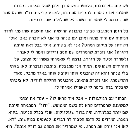
פשוקות בארכובות, נעטפו במשהו רך ולבן שנע בגלים. נזכרת:
שאלתי אם זה אמור להזרים את הדם, למנוע קרישים וד"ר שרגא אמר
שכן. נדמה לי שאמרתי משהו על שכלולים טכנולוגיים.
כל הזמן הסתובבו סביבי בתכונה חרישית. אני חושבת שהגעתי לחדר
הניתוח עם וריד פתוח ומוכן עם צנתר כי אני לא זוכרת כאב. אולי
רק דיון על מיקום המחט? אני לא בטוחה. אולי בכל זאת הייתה
דקירה? אני זוכרת שהמרדים שם חסם ורידים ואמר לי לאגרף
ולשחרר וסטר על הזרוע. נדמה לי שאמרתי משהו על הצום, על
הוורידים השקועים. תמיד אני מתנצלת. כותבת ונזכרת: לא! באתי
בלי צנתר והוא זה שהכניס אותו וקיבע אותו באגד מדבק. מאוד
התרשמתי, אני זוכרת פתאום, מהכניסה החלקה לווריד. לא ציפיתי
שיצליח בזה. נדמה לי שאפילו אמרתי לו.
הבחור עם הגולגולות – אבל איך קראו לו? – עקד את ימיני
למשענת שהמרדים קרא לה בשם המטופש: "ידון". המתמחה הייתה
שם יותר כתלמידה. היה ברור שגולגולות, אולי בכלל סניטר, בקיא
ממנה. המרדים כל הזמן הסביר לה דברים, לפעמים בנוקשות. "לא,
לא! אני זורק את המחט. מי שמחדיר את המחט גם זורק אותה", הוא