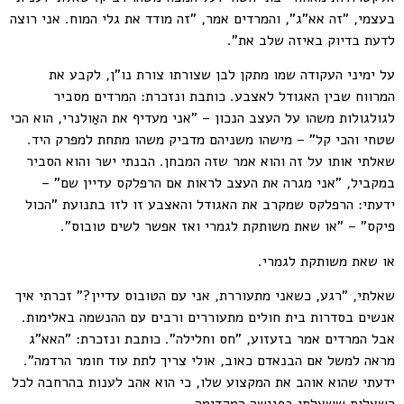
בעצמי, "זה אא"ג", והמרדים אמר, "זה מודד את גלי המוח. אני רוצה
לדעת בדיוק באיזה שלב את".
על ימיני העקודה שמו מתקן לבן שצורתו צורת נו"ן, לקבע את
המרווח שבין האגודל לאצבע. כותבת ונזכרת: המרדים מסביר
לגולגולות משהו על העצב הנכון – "אני מעדיף את האַולנרי, הוא הכי
שטחי והכי קל" – מישהו משניהם מדביק משהו מתחת למפרק היד.
שאלתי אותו על זה והוא אמר שזה המבחן. הבנתי ישר והוא הסביר
במקביל, "אני מגרה את העצב לראות אם הרפלקס עדיין שם" –
ידעתי: הרפלקס שמקרב את האגודל והאצבע זו לזו בתנועת "הכול
פיקס" – "או שאת משותקת לגמרי ואז אפשר לשים טובוס".
או שאת משותקת לגמרי.
שאלתי, "רגע, כשאני מתעוררת, אני עם הטובוס עדיין?" זכרתי איך
אנשים בסדרות בית חולים מתעוררים ורבים עם ההנשמה באלימות.
אבל המרדים אמר בזעזוע, "חס וחלילה". כותבת ונזכרת: "האא"ג
מראה למשל אם הבנאדם כאוב, אולי צריך לתת עוד חומר הרדמה".
ידעתי שהוא אוהב את המקצוע שלו, כי הוא אהב לענות בהרחבה לכל