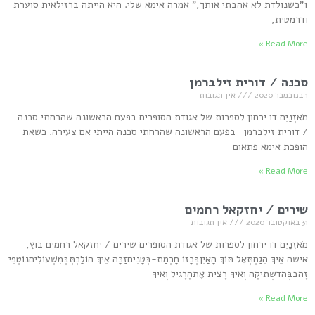
1"כשנולדת לא אהבתי אותך," אמרה אימא שלי. היא הייתה ברזילאית סוערת
ודרמטית,
Read More »
סכנה / דורית זילברמן
1 בנובמבר 2020
אין תגובות
מֹאזְנַיִם דו ירחון לספרות של אגודת הסופרים בפעם הראשונה שהרחתי סכנה
/ דורית זילברמן בפעם הראשונה שהרחתי סכנה הייתי אם צעירה. כשאת
הופכת אימא פתאום
Read More »
שירים / יחזקאל רחמים
31 באוקטובר 2020
אין תגובות
מֹאזְנַיִם דו ירחון לספרות של אגודת הסופרים שירים / יחזקאל רחמים בוץ,
אישה אֵיךְ הֵגַחְתְּאֶל תּוֹךְ הָאַיִןבְּכָזוֹ חָכְמַת-בְּטָנִיםזַכָּה אֵיךְ הוֹלַכְתְּבְּמִשְׁעוֹלִיםנוֹטְפֵי
זָהֹבבְּהֵדשְׁתִיקָה וְאֵיךְ רָצִית אֶתהָרָגִיל וְאֵיךְ
Read More »