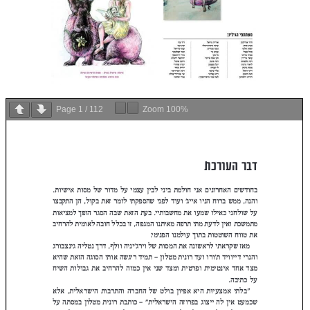
Page
1
/
112
Zoom
100%