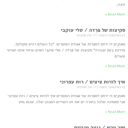
והנה,
Read More »
סקיצות של פּרֵדה / טלי עוקבי
27 באוקטובר 2020
אין תגובות
מֹאזְנַיִם דו ירחון לספרות של אגודת הסופרים "כל העולם רהיט מקולקל,
מדרגת בטון שבורה" סקיצות של פּרֵדה / טלי עוקבי האיש שיחד איתו חציתי
עשרים
Read More »
איך להיות ציצים / רות עפרוני
25 באוקטובר 2020
אין תגובות
מֹאזְנַיִם דו ירחון לספרות של אגודת הסופרים איך להיות ציצים / רות עפרוני
אני מאמינה שלכל בחורה יש את זוג השדיים המכונן שלה. שכמו מוט
Read More »
שיר ערש / נועה מנהיים