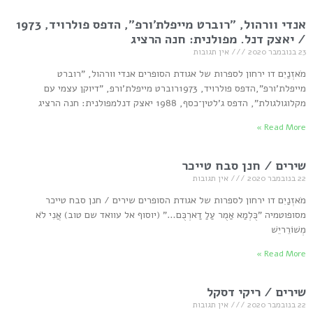
אנדי וורהול, "רוברט מייפלת'ורפ", הדפס פולרויד, 1973
/ יאצק דנל. מפולנית: חנה הרציג
23 בנובמבר 2020
אין תגובות
מֹאזְנַיִם דו ירחון לספרות של אגודת הסופרים אנדי וורהול, "רוברט
מייפלת'ורפ",הדפס פולרויד, 1973רוברט מייפלת'ורפ, "דיוקן עצמי עם
מקלוגולגולת", הדפס ג'לטין־כסף, 1988 יאצק דנלמפולנית: חנה הרציג
Read More »
שירים / חנן סבח טייכר
22 בנובמבר 2020
אין תגובות
מֹאזְנַיִם דו ירחון לספרות של אגודת הסופרים שירים / חנן סבח טייכר
מסופוטמיה "כֻּלְמַא אַמֻר עַלַ דַארְכֻּם…" (יוסוף אל עוואד שם טוב) אֲנִי לֹא
מְשׁוֹרֵריֵשׁ
Read More »
שירים / ריקי דסקל
22 בנובמבר 2020
אין תגובות