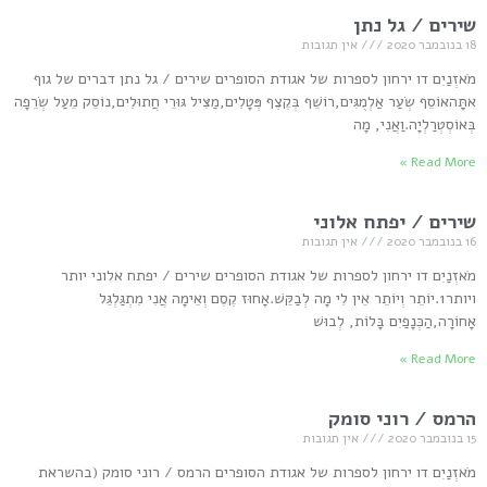
שירים / גל נתן
18 בנובמבר 2020
אין תגובות
מֹאזְנַיִם דו ירחון לספרות של אגודת הסופרים שירים / גל נתן דברים של גוף
אתַָּהאוֹסֵף שְׂעַר אַלְמֻגִּים,רוֹשֵׁף בְּקֶצֶף פְּטָלִים,מַצִּיל גּוּרֵי חֲתוּלִים,נוֹסֵק מֵעַל שְׂרֵפָה
בְּאוֹסְטְרַלְיָה.וַאֲנִי, מָה
Read More »
שירים / יפתח אלוני
16 בנובמבר 2020
אין תגובות
מֹאזְנַיִם דו ירחון לספרות של אגודת הסופרים שירים / יפתח אלוני יותר
ויותר1.יוֹתֵר וְיוֹתֵר אֵין לִי מָה לְבַקֵּשׁ.אָחוּז קֶסֶם וְאֵימָה אֲנִי מִתְגַּלְגֵּל
אָחוֹרָה,הַכְּנָפַיִם בָּלוֹת, לְבוּשׁ
Read More »
הרמס / רוני סומק
15 בנובמבר 2020
אין תגובות
מֹאזְנַיִם דו ירחון לספרות של אגודת הסופרים הרמס / רוני סומק (בהשראת