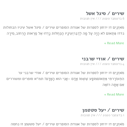
שירים / סיגל אשל
6 בדצמבר 2020
אין תגובות
מֹאזְנַיִם דו ירחון לספרות של אגודת הסופרים שירים / סיגל אשל עיניו הכחולות
נדדו פִּתְאוֹם לֹא הָיָה עַל מָה לְדַבֵּרוְעֵינָיו הַכְּחֻלּוֹת נָדְדוּ אֶל מַרְאוֹת הָרְחוֹב,סִירָה
Read More »
שירים / אודי שרבני
4 בדצמבר 2020
אין תגובות
מֹאזְנַיִם דו ירחון לספרות של אגודת הסופרים שירים / אודי שרבני ער
הִתְעוֹרְַרתִּי פִּתְאוֹםמוֹפָע שֶׁשְּׁמוֹ אָדָם –אֲנִי הוּא הָאָדָם! תמ״א סופרים ומשוררים
אִם אַתָּה רוֹאֶה
Read More »
שירים / יעל סטטמן
1 בדצמבר 2020
אין תגובות
מֹאזְנַיִם דו ירחון לספרות של אגודת הסופרים שירים / יעל סטטמן זו נחמה