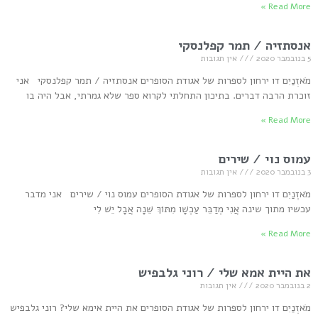
Read More »
אנסתזיה / תמר קפלנסקי
5 בנובמבר 2020
אין תגובות
מֹאזְנַיִם דו ירחון לספרות של אגודת הסופרים אנסתזיה / תמר קפלנסקי אני
זוכרת הרבה דברים. בתיכון התחלתי לקרוא ספר שלא גמרתי, אבל היה בו
Read More »
עמוס נוי / שירים
3 בנובמבר 2020
אין תגובות
מֹאזְנַיִם דו ירחון לספרות של אגודת הסופרים עמוס נוי / שירים אני מדבר
עכשיו מתוך שינה אֲנִי מְדַבֵּר עַכְשָׁו מִתּוֹךְ שֵׁנָה אֲבָל יֵשׁ לִי
Read More »
את היית אמא שלי / רוני גלבפיש
2 בנובמבר 2020
אין תגובות
מֹאזְנַיִם דו ירחון לספרות של אגודת הסופרים את היית אימא שלי? רוני גלבפיש