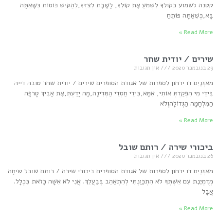
קטנה לשמוע בקולךָ לִשְׁמֹעַ אֶת קוֹלְךָ, לָשֶׁבֶת לְצִדְּךָ,לְהַקִּישׁ כּוֹסוֹת כְּשֶׁאַתָּה
בָּא,כְּשֶׁאַתָּה פּוֹתֵחַ
Read More »
שירים / יודית שחר
29 בנובמבר 2020
אין תגובות
מֹאזְנַיִם דו ירחון לספרות של אגודת הסופרים שירים / יודית שחר טובה דייה
בִּידֵי מִי הִפְקַדְתְּ אוֹתִי, אִמָּא,בִּידֵי חַסְדֵי הַמְּדִינָה,מָה יָדַעְתְּ,אֶת אָבִיךְ טְָרפָה
הַמִּלְחָמָה הַגְּדוֹלָהוְלֹא
Read More »
ביכורי שירה / רותם שובל
26 בנובמבר 2020
אין תגובות
מֹאזְנַיִם דו ירחון לספרות של אגודת הסופרים ביכורי שירה / רותם שובל שִׂיחָה
מְדֻמְיֶנֶת עִם אִשְׁתְּךָ לֹא הִתְכַּוַּנְתִּי לְהִתְאַהֵב בְּבַעֲלֵךְ. אֲנִי לֹא אִשָּׁה כָּזֹאת בִּכְלָל.
אֲבָל
Read More »