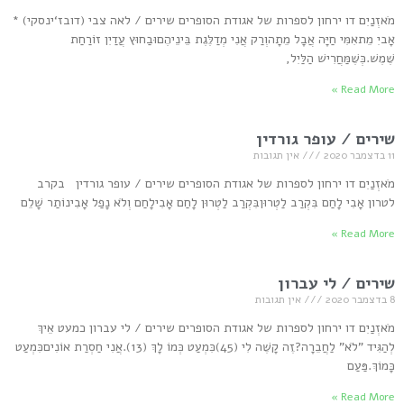
מֹאזְנַיִם דו ירחון לספרות של אגודת הסופרים שירים / לאה צבי (דובז‘ינסקי) *
אָביִ מֵתאִמִּי חַיָּה אֲבָל מֵתָהוְרַק אֲנִי מְדַלֶּגֶת בֵּינֵיהֶםוּבַחוּץ עֲדַיִן זוֹרַחַת
שֶׁמֶשׁ.כְּשֶׁמַּחֲרִישׁ הַלַּיִל,
Read More »
שירים / עופר גורדין
11 בדצמבר 2020
אין תגובות
מֹאזְנַיִם דו ירחון לספרות של אגודת הסופרים שירים / עופר גורדין בקרב
לטרון אָבִי לָחַם בִּקְרַב לַטְרוּןבִּקְרַב לַטְרוּן לָחַם אָבִילָחַם וְלֹא נָפַל אָבִינוֹתַר שָׁלֵם
Read More »
שירים / לי עברון
8 בדצמבר 2020
אין תגובות
מֹאזְנַיִם דו ירחון לספרות של אגודת הסופרים שירים / לי עברון כמעט אֵיךְ
לְהַגִּיד "לֹא" לַחֲבֵרָה?זֶה קָשֶׁה לִי (45)כִּמְעַט כְּמוֹ לָךְ (13).אֲנִי חַסְרַת אוֹנִיםכִּמְעַט
כָּמוֹךְ.פַּעַם
Read More »