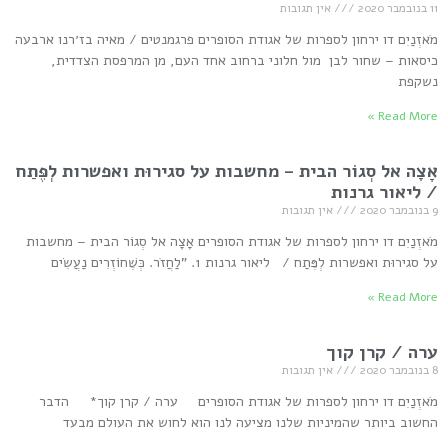
11 בנובמבר 2020
אין תגובות
מֹאזְנַיִם דו ירחון לספרות של אגודת הסופרים פרגמנטים / מאיה בז׳רנו ארבעה
כיסאות – שחור לבן מול חלוני ברחוב אחד העם, מן המרפסת הצדדית,
נשקפת
Read More »
אָצָה אל סְגוֹר הבית – מחשבות על סגירוּת ואפשרות לְפֶּתַח
/ ליאור גרנות
9 בנובמבר 2020
אין תגובות
מֹאזְנַיִם דו ירחון לספרות של אגודת הסופרים אָצָה אל סְגוֹר הבית – מחשבות
על סגירוּת ואפשרות לְפֶּתַח / ליאור גרנות 1. "לַחֲזֹר. כְּשֶׁחוֹזְרִים נַעֲשִׂים
Read More »
ערה / קרן קוך
8 בנובמבר 2020
אין תגובות
מֹאזְנַיִם דו ירחון לספרות של אגודת הסופרים ערה / קרן קוך* הדבר
החשוב ביותר שהמיניות שלנו מציעה לנו הוא לחוש את העולם מבעד