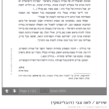
Page
1
/
112
Zoom
100%
שירים / לאה צבי (דובז‘ינסקי)
13 בדצמבר 2020
אין תגובות